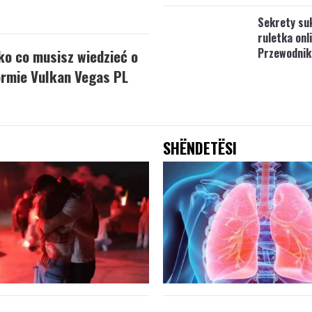
Sekrety su
ruletka onl
Przewodnik
o co musisz wiedzieć o
ormie Vulkan Vegas PL
SHËNDETËSI