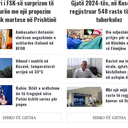
i i FSK-së surprizon të
Gjatë 2024-tës, në Kos
urën me një propozim
regjistruar 548 raste t
k martese në Prishtinë
tuberkuloz
Ambasadori Antonini
Bie ndjeshëm
vlerëson angazhimin e
pritjes për 
ushtarëve italianë në
në Klinikën 
KFOR
së Fëmijëve
Vikend i nxehtë në
Rastet me i
Kosovë, temperaturat
virale, qytet
arrijnë në 33°C
këshillohen 
në ushqim d
Rubio: Ditët e ardhshme
Mbi një mijë
do të tregojnë nëse
raste të reg
Putini është serioz për
kancer në O
paqen
SHIKO TË GJITHA
SHIKO TË GJITHA