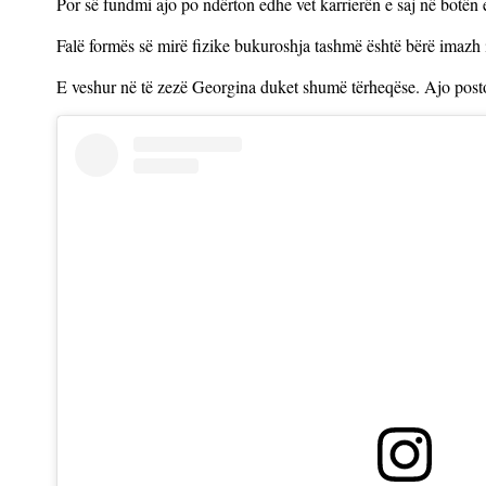
Por së fundmi ajo po ndërton edhe vet karrierën e saj në botën
Falë formës së mirë fizike bukuroshja tashmë është bërë imazh 
E veshur në të zezë Georgina duket shumë tërheqëse. Ajo posto