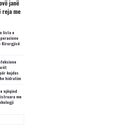
ovë janë
ë reja me
 lista e
operacione
e Kirurgjisë
nfeksione
arët
për kujdes
he hidratim
 e njëqind
jistruara me
nkologji