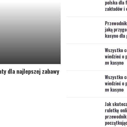
polska dla 
zakładów i 
Przewodnik
jaką przygo
kasyno dla 
Wszystko c
wiedzieć o 
nv kasyno
ty dla najlepszej zabawy
Wszystko c
wiedzieć o 
nv kasyno
Jak skutecz
ruletkę onl
przewodnik
początkują