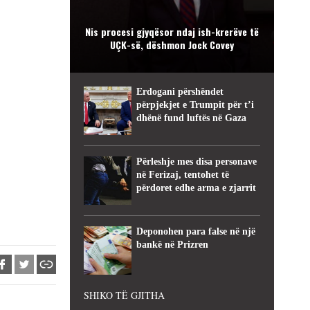
Nis procesi gjyqësor ndaj ish-krerëve të
UÇK-së, dëshmon Jock Covey
Erdogani përshëndet
përpjekjet e Trumpit për t’i
dhënë fund luftës në Gaza
Përleshje mes disa personave
në Ferizaj, tentohet të
përdoret edhe arma e zjarrit
Deponohen para false në një
bankë në Prizren
SHIKO TË GJITHA