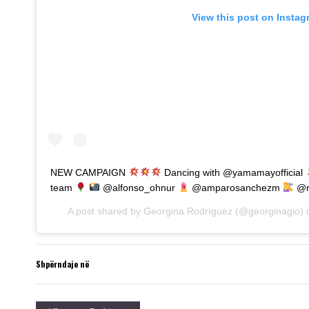
View this post on Instag
NEW CAMPAIGN
Dancing with @yamamayofficial
team
@alfonso_ohnur
@amparosanchezm
@r
A post shared by
Georgina Rodríguez
(@georginagio)
Shpërndaje në