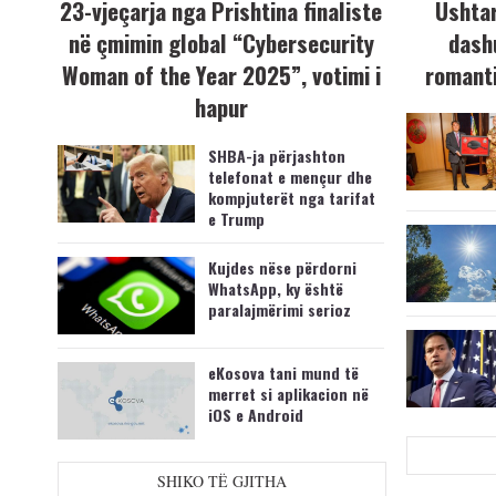
23-vjeçarja nga Prishtina finaliste
Ushtar
në çmimin global “Cybersecurity
dash
Woman of the Year 2025”, votimi i
romanti
hapur
SHBA-ja përjashton
telefonat e mençur dhe
kompjuterët nga tarifat
e Trump
Kujdes nëse përdorni
WhatsApp, ky është
paralajmërimi serioz
eKosova tani mund të
merret si aplikacion në
iOS e Android
SHIKO TË GJITHA