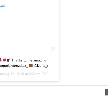
ram
Thanks to the amazing
aquelalvarezdiaz_
@ivana_rh
 on
Aug 13, 2019 at 5:33am PDT