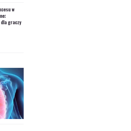
kcesu w
ine:
 dla graczy