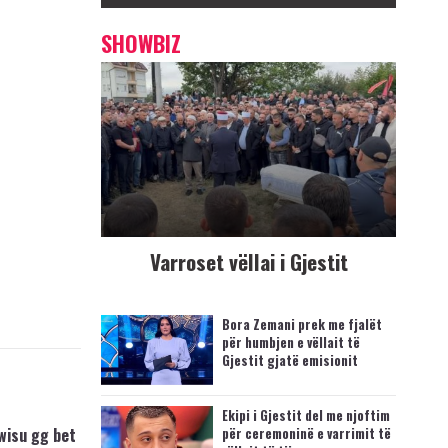
SHOWBIZ
Varroset vëllai i Gjestit
Bora Zemani prek me fjalët
për humbjen e vëllait të
Gjestit gjatë emisionit
Ekipi i Gjestit del me njoftim
wisu gg bet
për ceremoninë e varrimit të