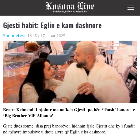
Gjesti habit: Eglin e kam dashnore
Shendetesi
16:15 / 17 Janar 2025
Besart Kelmendi i njohur me nofkën Gjesti, po bën ‘lëmsh’ banorët e
‘Big Brother VIP Albania’.
Gjatë ditës sotme, disa prej banorëve i hidhnin fjalë Gjestit dhe ky i fundit
në mënyrë impulsive u thotë atyre që Eglin e ka dashnore.