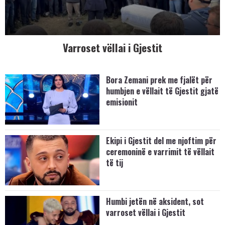
Varroset vëllai i Gjestit
Bora Zemani prek me fjalët për
humbjen e vëllait të Gjestit gjatë
emisionit
Ekipi i Gjestit del me njoftim për
ceremoninë e varrimit të vëllait
të tij
Humbi jetën në aksident, sot
varroset vëllai i Gjestit