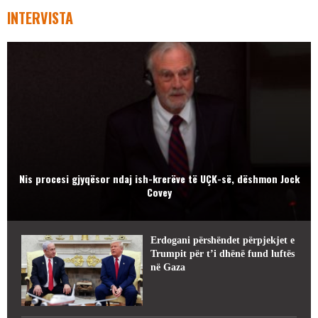
INTERVISTA
Nis procesi gjyqësor ndaj ish-krerëve të UÇK-së, dëshmon Jock
Covey
Erdogani përshëndet përpjekjet e
Trumpit për t’i dhënë fund luftës
në Gaza