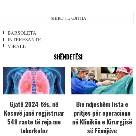
SHIKO TË GJITHA
BARSOLETA
INTERESANTE
VIRALE
SHËNDETËSI
Gjatë 2024-tës, në
Bie ndjeshëm lista e
Kosovë janë regjistruar
pritjes për operacione
548 raste të reja me
në Klinikën e Kirurgjisë
tuberkuloz
së Fëmijëve