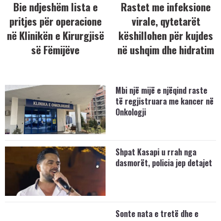
Bie ndjeshëm lista e
Rastet me infeksione
pritjes për operacione
virale, qytetarët
në Klinikën e Kirurgjisë
këshillohen për kujdes
së Fëmijëve
në ushqim dhe hidratim
Mbi një mijë e njëqind raste
të regjistruara me kancer në
Onkologji
Shpat Kasapi u rrah nga
dasmorët, policia jep detajet
Sonte nata e tretë dhe e