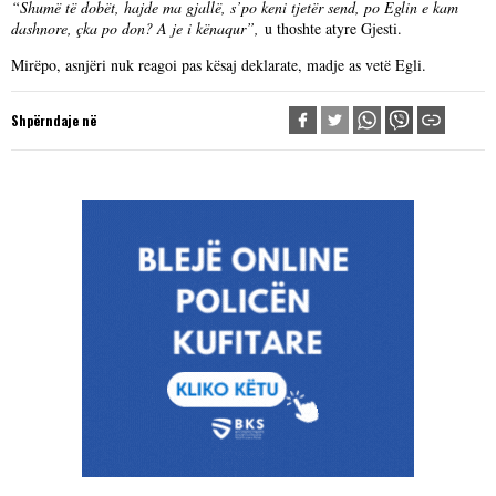
“Shumë të dobët, hajde ma gjallë, s’po keni tjetër send, po Eglin e kam
dashnore, çka po don? A je i kënaqur”,
u thoshte atyre Gjesti.
Mirëpo, asnjëri nuk reagoi pas kësaj deklarate, madje as vetë Egli.
Shpërndaje në