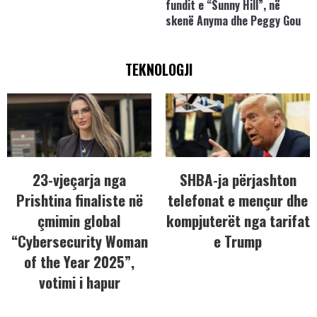
fundit e “Sunny Hill”, në
skenë Anyma dhe Peggy Gou
TEKNOLOGJI
23-vjeçarja nga
SHBA-ja përjashton
Prishtina finaliste në
telefonat e mençur dhe
çmimin global
kompjuterët nga tarifat
“Cybersecurity Woman
e Trump
of the Year 2025”,
votimi i hapur