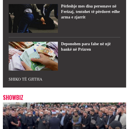
Përleshje mes disa personave në
Ferizaj, tentohet të përdoret edhe
arma e zjarrit
Deponohen para false në një
bankë në Prizren
SHIKO TË GJITHA
SHOWBIZ