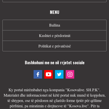
MENU
Ballina
Kushtet e përdorimit
Politikat e privatësisë
Bashkohuni me ne në rrjetet sociale
Ky portal mirëmbahet nga kompania "Kosovalive. SH.P.K".
Materialet dhe informacionet në këtë portal nuk mund të kopjohen,
të shtypen, ose të përdoren në çfarëdo forme tjetër për qëllime
përfitimi, pa miratimin e drejtuesve të "Kosova.live". Për ta