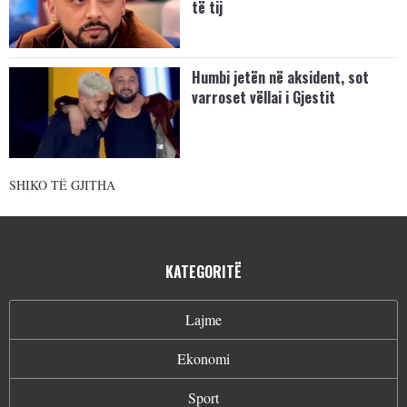
të tij
Humbi jetën në aksident, sot
varroset vëllai i Gjestit
SHIKO TË GJITHA
KATEGORITË
Lajme
Ekonomi
Sport