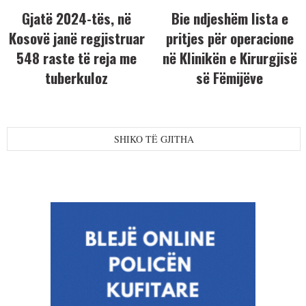
Gjatë 2024-tës, në
Bie ndjeshëm lista e
Kosovë janë regjistruar
pritjes për operacione
548 raste të reja me
në Klinikën e Kirurgjisë
tuberkuloz
së Fëmijëve
SHIKO TË GJITHA