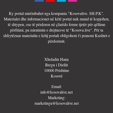
Ky portal mirëmbahet nga kompania "Kosovalive. SH.P.K".
Materialet dhe informacionet në këtë portal nuk mund të kopjohen,
të shtypen, ose të përdoren në çfarëdo forme tjetër për qëllime
përfitimi, pa miratimin e drejtuesve të "Kosova.live". Për ta
shfrytëzuar materialin e këtij portali obligoheni t'i pranoni Kushtet e
përdorimit.
Xheladin Hana
Bregu i Diellit
10000 Prishtine
Kosovë
Email:
info@kosovalive.net
Marketing:
marketingu@kosovalive.net