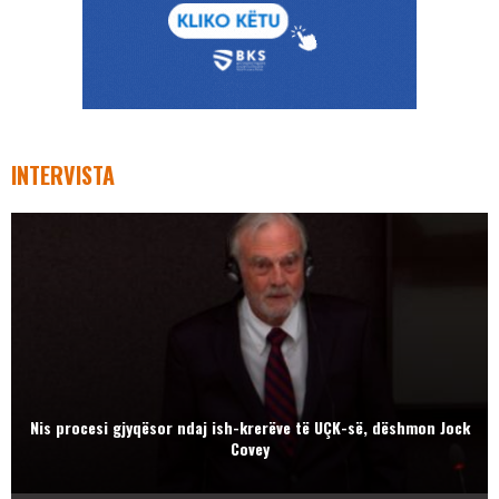
INTERVISTA
Nis procesi gjyqësor ndaj ish-krerëve të UÇK-së, dëshmon Jock
Covey