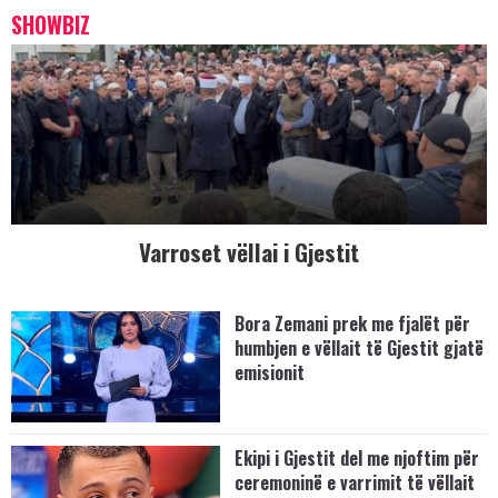
SHOWBIZ
Varroset vëllai i Gjestit
Bora Zemani prek me fjalët për
humbjen e vëllait të Gjestit gjatë
emisionit
Ekipi i Gjestit del me njoftim për
ceremoninë e varrimit të vëllait