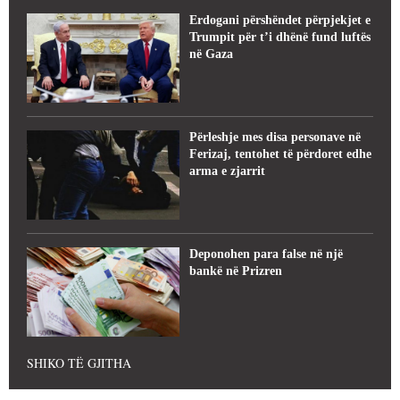
Erdogani përshëndet përpjekjet e
Trumpit për t’i dhënë fund luftës
në Gaza
Përleshje mes disa personave në
Ferizaj, tentohet të përdoret edhe
arma e zjarrit
Deponohen para false në një
bankë në Prizren
SHIKO TË GJITHA