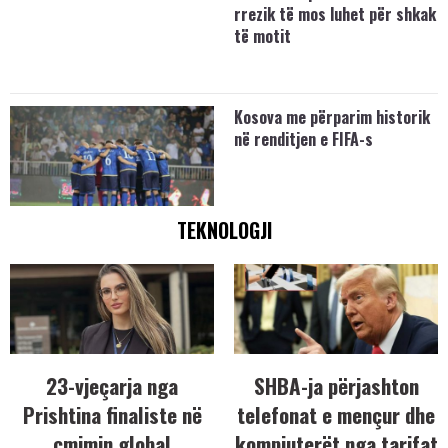
rrezik të mos luhet për shkak
të motit
Kosova me përparim historik
në renditjen e FIFA-s
TEKNOLOGJI
23-vjeçarja nga
SHBA-ja përjashton
Prishtina finaliste në
telefonat e mençur dhe
çmimin global
kompjuterët nga tarifat