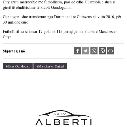
City arriti marrëeshje me futbollistin, pasi që edhe Guardiola e sheh si
pjesë të rëndësishme të klubit Gundoganin.
Gundogan ishte transferuar nga Dortmundi te Citinzens në vitin 2016, për
30 milionë euro.
Futbollisti ka shënuar 17 gola në 115 paraqitje me klubin e Manchester
Cityt.
Shpërndaje në
#Ilkay Gundogan
#Manchester United