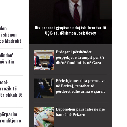
Nis procesi gjyqësor ndaj ish-krerëve të
hdon
UÇK-së, dëshmon Jock Covey
 i shënon
co Madridit
Erdogani përshëndet
blindon’
përpjekjet e Trumpit për t’i
 në vitin
dhënë fund luftës në Gaza
Përleshje mes disa personave
pool-
në Ferizaj, tentohet të
rrezik të
përdoret edhe arma e zjarrit
për shkak të
Deponohen para false në një
përparim
bankë në Prizren
 renditjen e