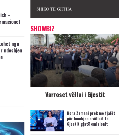
SHIKO TË GJITHA
ich –
ormacionet
SHOWBIZ
tohet nga
ër ndeshjen
me
n
Varroset vëllai i Gjestit
Bora Zemani prek me fjalët
për humbjen e vëllait të
Gjestit gjatë emisionit