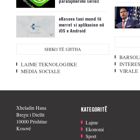
paralajmërimi serioz
eKosova tani mund të
merret si aplikacion në
iOS e Android
SHIKO TË GJITHA
BARSOL
INTERE
LAJME TEKNOLOGJIKE
VIRALE
MEDIA SOCIALE
Xheladin Hana
KATEGORITË
Bregu i Diellit
10000 Prishtine
Lajme
Kosovë
Ekonomi
Sport