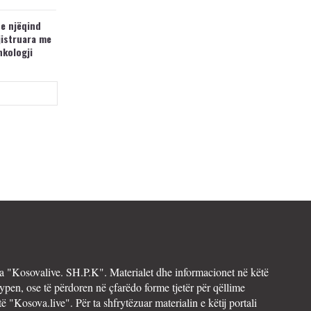
 e njëqind
jistruara me
nkologji
 "Kosovalive. SH.P.K". Materialet dhe informacionet në këtë
ypen, ose të përdoren në çfarëdo forme tjetër për qëllime
të "Kosova.live". Për ta shfrytëzuar materialin e këtij portali