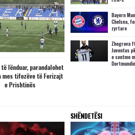
Bayern Mun
Chelsea, f
zyrtare
Zhegrova f
Juventus p
e sontme 
Dortmundi
 të lënduar, parandalohet
 mes tifozëve të Ferizajt
e Prishtinës
SHËNDETËSI