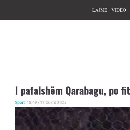
LAJME
VIDEO
I pafalshëm Qarabagu, po fi
Sport
18:49 / 12 Gusht 2025