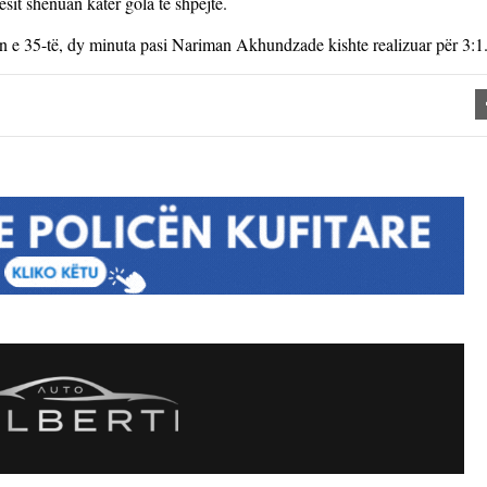
sit shënuan katër gola të shpejtë.
n e 35-të, dy minuta pasi Nariman Akhundzade kishte realizuar për 3:1