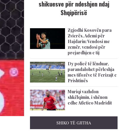
shikuesve për ndeshjen ndaj
Shqipërisë
Zgjodhi Kosovën para
Zvicrës, Ademi për
Hajdarin: Vendosi me
zemër, vendosi për
prejardhjen e tij
Dy policë të lënduar,
parandalohet përleshja
mes tifozëve të Ferizajt e
Prishtinës
Muriqi vazhdon
shkëlqimin, i shënon
edhe Atletico Madridit
SHIKO TË GJITHA