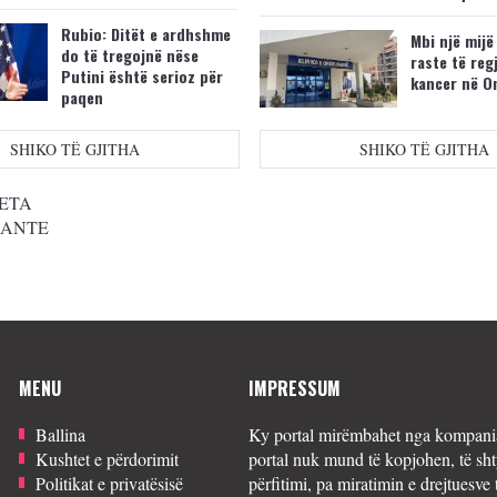
Rubio: Ditët e ardhshme
Mbi një mijë
do të tregojnë nëse
raste të reg
Putini është serioz për
kancer në O
paqen
SHIKO TË GJITHA
SHIKO TË GJITHA
ETA
SANTE
MENU
IMPRESSUM
Ballina
Ky portal mirëmbahet nga kompania
Kushtet e përdorimit
portal nuk mund të kopjohen, të sht
Politikat e privatësisë
përfitimi, pa miratimin e drejtuesve 