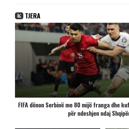
TJERA
FIFA dënon Serbinë me 80 mijë franga dhe ku
për ndeshjen ndaj Shqipë