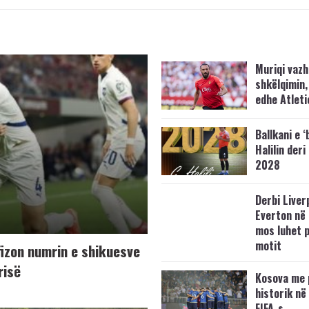
Muriqi vaz
shkëlqimin,
edhe Atleti
Ballkani e ‘
Halilin deri
2028
Derbi Liver
Everton në 
mos luhet 
motit
fizon numrin e shikuesve
risë
Kosova me 
historik në
FIFA-s