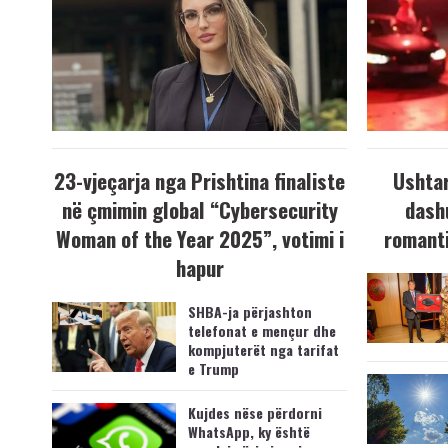
23-vjeçarja nga Prishtina finaliste
Ushtar
në çmimin global “Cybersecurity
dash
Woman of the Year 2025”, votimi i
romanti
hapur
SHBA-ja përjashton
telefonat e mençur dhe
kompjuterët nga tarifat
e Trump
Kujdes nëse përdorni
WhatsApp, ky është