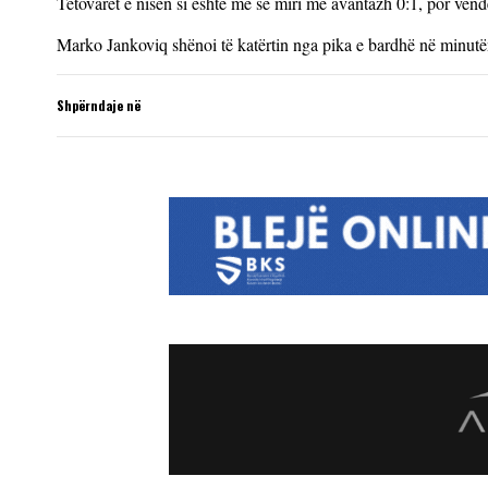
Tetovarët e nisën si është më së miri me avantazh 0:1, por vendë
Marko Jankoviq shënoi të katërtin nga pika e bardhë në minutë
Shpërndaje në