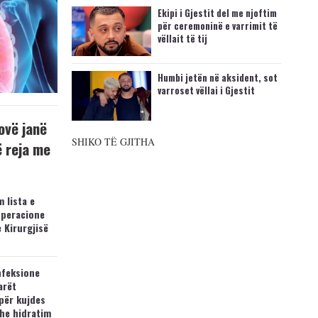
Ekipi i Gjestit del me njoftim
për ceremoninë e varrimit të
vëllait të tij
Humbi jetën në aksident, sot
varroset vëllai i Gjestit
ovë janë
SHIKO TË GJITHA
ë reja me
 lista e
operacione
e Kirurgjisë
nfeksione
arët
për kujdes
he hidratim