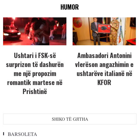
HUMOR
Ushtari i FSK-së
Ambasadori Antonini
surprizon të dashurën
vlerëson angazhimin e
me një propozim
ushtarëve italianë në
romantik martese në
KFOR
Prishtinë
SHIKO TË GJITHA
BARSOLETA