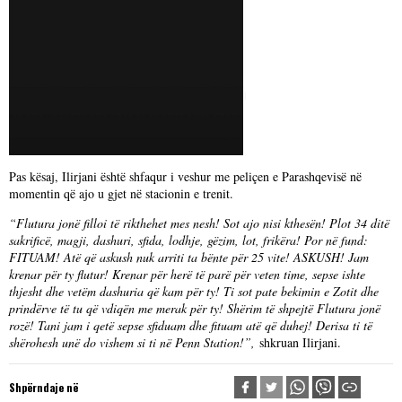
Pas kësaj, Ilirjani është shfaqur i veshur me peliçen e Parashqevisë në
momentin që ajo u gjet në stacionin e trenit.
“Flutura jonë filloi të rikthehet mes nesh! Sot ajo nisi kthesën! Plot 34 ditë
sakrificë, magji, dashuri, sfida, lodhje, gëzim, lot, frikëra! Por në fund:
FITUAM! Atë që askush nuk arriti ta bënte për 25 vite! ASKUSH! Jam
krenar për ty flutur! Krenar për herë të parë për veten time, sepse ishte
thjesht dhe vetëm dashuria që kam për ty! Ti sot pate bekimin e Zotit dhe
prindërve të tu që vdiqën me merak për ty! Shërim të shpejtë Flutura jonë
rozë! Tani jam i qetë sepse sfiduam dhe fituam atë që duhej! Derisa ti të
shërohesh unë do vishem si ti në Penn Station!”,
shkruan Ilirjani.
Shpërndaje në