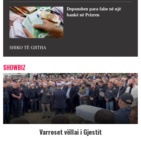
Deponohen para false në një
bankë në Prizren
SHIKO TË GJITHA
SHOWBIZ
Varroset vëllai i Gjestit