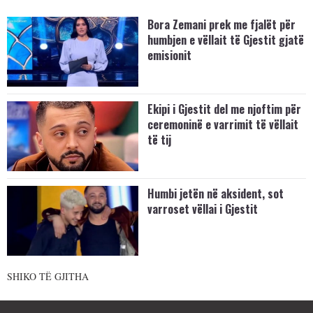
Bora Zemani prek me fjalët për
humbjen e vëllait të Gjestit gjatë
emisionit
Ekipi i Gjestit del me njoftim për
ceremoninë e varrimit të vëllait
të tij
Humbi jetën në aksident, sot
varroset vëllai i Gjestit
SHIKO TË GJITHA