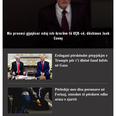
Nis procesi gjyqësor ndaj ish-krerëve të UÇK-së, dëshmon Jock
Covey
Erdogani përshëndet përpjekjet e
Trumpit për t’i dhënë fund luftës
në Gaza
Përleshje mes disa personave në
Ferizaj, tentohet të përdoret edhe
arma e zjarrit