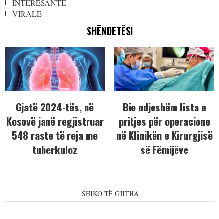
INTERESANTE
VIRALE
SHËNDETËSI
Gjatë 2024-tës, në
Bie ndjeshëm lista e
Kosovë janë regjistruar
pritjes për operacione
548 raste të reja me
në Klinikën e Kirurgjisë
tuberkuloz
së Fëmijëve
SHIKO TË GJITHA