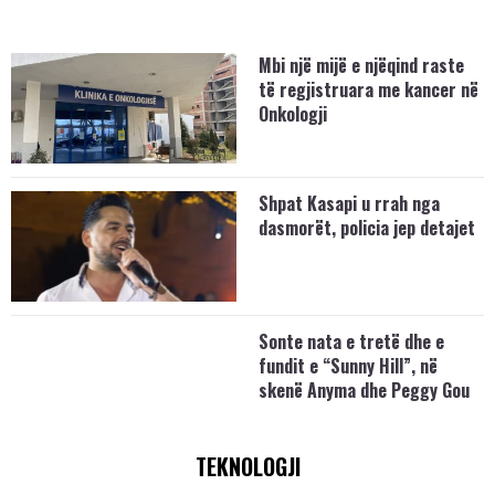
Mbi një mijë e njëqind raste
të regjistruara me kancer në
Onkologji
Shpat Kasapi u rrah nga
dasmorët, policia jep detajet
Sonte nata e tretë dhe e
fundit e “Sunny Hill”, në
skenë Anyma dhe Peggy Gou
TEKNOLOGJI