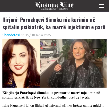
Ilirjani: Parashqevi Simaku nis kurimin në
spitalin psikiatrik, ka marrë injektimin e parë
Shendetesi
15:15 / 18 Janar 2025
Këngëtarja Parashqevi Simaku ka pranuar të marrë mjekimin në
spitalin psikiatrik në New York, ku ndodhet prej dy javësh.
Ishte biznesmeni Elton Ilirjani që informoi përmes Instagramit se mjekët i