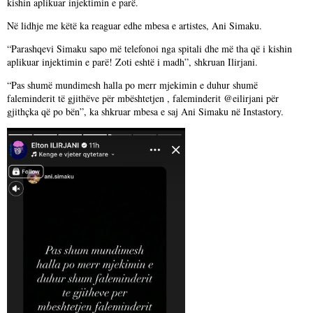
kishin aplikuar injektimin e parë.
Në lidhje me këtë ka reaguar edhe mbesa e artistes, Ani Simaku.
“Parashqevi Simaku sapo më telefonoi nga spitali dhe më tha që i kishin
aplikuar injektimin e parë! Zoti eshtë i madh”, shkruan Ilirjani.
“Pas shumë mundimesh halla po merr mjekimin e duhur shumë
faleminderit të gjithëve për mbështetjen , faleminderit @eilirjani për
gjithçka që po bën”, ka shkruar mbesa e saj Ani Simaku në Instastory.