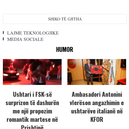
SHIKO TË GJITHA
LAJME TEKNOLOGJIKE
MEDIA SOCIALE
HUMOR
Ushtari i FSK-së
Ambasadori Antonini
surprizon të dashurën
vlerëson angazhimin e
me një propozim
ushtarëve italianë në
romantik martese në
KFOR
Prishtinë