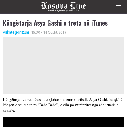
Këngëtarja Asya Gashi e treta në iTunes
Pakategorizuar
19:30 / 14 Gusht 2019
Këngëtarja Laureta Gashi, e njohur me emrin artistik Asya Gashi, ka sjellë
këngën e saj më të re “Babe Babe”, e cila po mirëpritet nga adhuruesit e
shumtë.