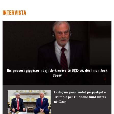
INTERVISTA
Nis procesi gjyqësor ndaj ish-krerëve të UÇK-së, dëshmon Jock
Covey
Erdogani përshëndet përpjekjet e
Trumpit për t’i dhënë fund luftës
në Gaza