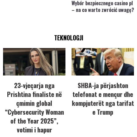
Wybór bezpiecznego casino pl
– na co warto zwrócić uwagę?
TEKNOLOGJI
23-vjeçarja nga
SHBA-ja përjashton
Prishtina finaliste në
telefonat e mençur dhe
çmimin global
kompjuterët nga tarifat
“Cybersecurity Woman
e Trump
of the Year 2025”,
votimi i hapur