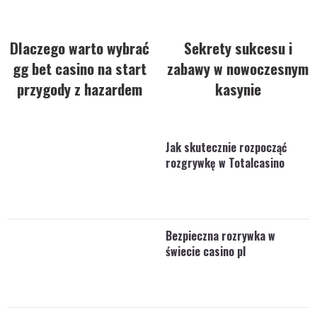
Dlaczego warto wybrać
Sekrety sukcesu i
gg bet casino na start
zabawy w nowoczesnym
przygody z hazardem
kasynie
Jak skutecznie rozpocząć
rozgrywkę w Totalcasino
Bezpieczna rozrywka w
świecie casino pl