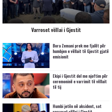
Varroset vëllai i Gjestit
Bora Zemani prek me fjalët për
humbjen e vëllait të Gjestit gjatë
emisionit
Ekipi i Gjestit del me njoftim për
ceremoninë e varrimit të vëllait
të tij
Humbi jetën në aksident, sot
varroset vëllai i Gjestit