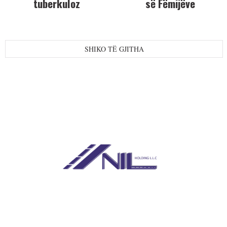
tuberkuloz
së Fëmijëve
SHIKO TË GJITHA