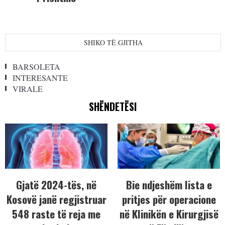
SHIKO TË GJITHA
BARSOLETA
INTERESANTE
VIRALE
SHËNDETËSI
Gjatë 2024-tës, në
Bie ndjeshëm lista e
Kosovë janë regjistruar
pritjes për operacione
548 raste të reja me
në Klinikën e Kirurgjisë