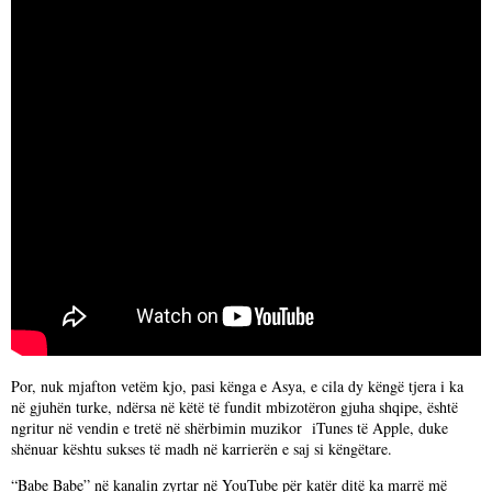
Por, nuk mjafton vetëm kjo, pasi kënga e Asya, e cila dy këngë tjera i ka
në gjuhën turke, ndërsa në këtë të fundit mbizotëron gjuha shqipe, është
ngritur në vendin e tretë në shërbimin muzikor iTunes të Apple, duke
shënuar kështu sukses të madh në karrierën e saj si këngëtare.
“Babe Babe” në kanalin zyrtar në YouTube për katër ditë ka marrë më