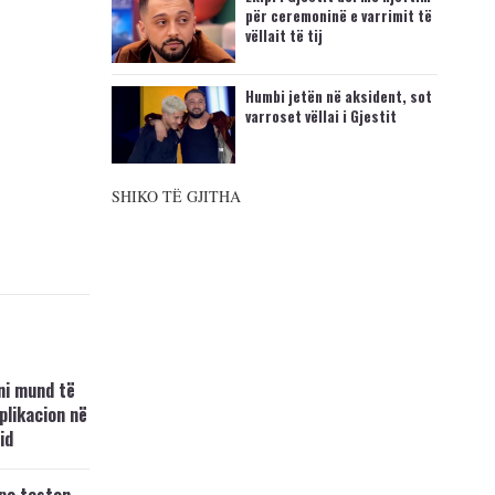
për ceremoninë e varrimit të
vëllait të tij
Humbi jetën në aksident, sot
varroset vëllai i Gjestit
SHIKO TË GJITHA
ni mund të
plikacion në
id