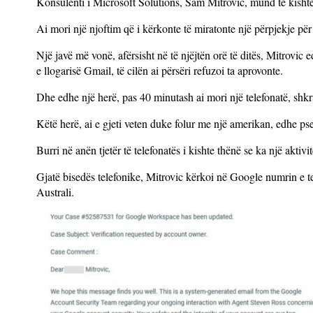
Konsulenti i Microsoft Solutions, Sam Mitrovic, mund të kishte
Ai mori një njoftim që i kërkonte të miratonte një përpjekje për
Një javë më vonë, afërsisht në të njëjtën orë të ditës, Mitrovic 
e llogarisë Gmail, të cilën ai përsëri refuzoi ta aprovonte.
Dhe edhe një herë, pas 40 minutash ai mori një telefonatë, shk
Këtë herë, ai e gjeti veten duke folur me një amerikan, edhe pse
Burri në anën tjetër të telefonatës i kishte thënë se ka një aktivit
Gjatë bisedës telefonike, Mitrovic kërkoi në Google numrin e te
Australi.