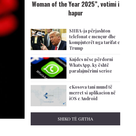
Woman of the Year 2025”, votimi i
hapur
SHBA-ja përjashton
telefonat e mençur dhe
kompjuterët nga tarifat e
Trump
Kujdes nëse përdorni
WhatsApp, ky është
paralajmërimi serioz
eKosova tani mund të
merret si aplikacion në
iOS e Android
SHIKO TË GJITHA