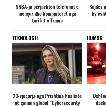
SHBA-ja përjashton telefonat e
Kujdes 
mençur dhe kompjuterët nga
ky ësh
tarifat e Trump
TEKNOLOGJI
HUMOR
23-vjeçarja nga Prishtina finaliste
Ushtar
në çmimin global “Cybersecurity
dash