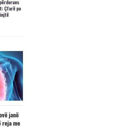
 përdorues
t: Çfarë po
injtë
ovë janë
ë reja me