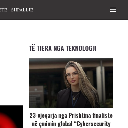
ETE
SHPALLJE
TË TJERA NGA TEKNOLOGJI
23-vjeçarja nga Prishtina finaliste
në çmimin global “Cybersecurity