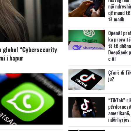
Instagram 
një ndryshi
që mund të
të madh
OpenAI pre
ka prova të 
të të dhëna
n global “Cybersecurity
DeepSeek p
mi i hapur
e AI
Çfarë di Ti
ju?
“TikTok” ri
përdoruesi
amerikanë,
ndërhyrjes