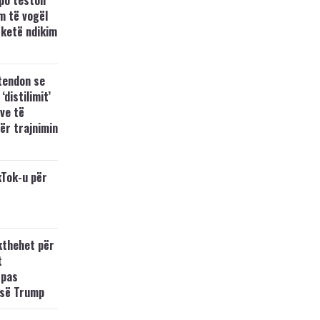
po teston
m të vogël
 ketë ndikim
tendon se
‘distilimit’
ve të
ër trajnimin
kTok-u për
kthehet për
t
 pas
 së Trump