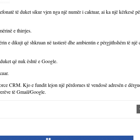
efonatë të duket sikur vjen nga një numër i caktuar, ai ka një kërkesë pë
ërinë e thirrjes.
ërin e dikujt që shkruan në tastierë dhe ambientin e përgjithshëm të një
t duket që nuk është e Google.
kuar.
force CRM. Kjo e fundit lejon një përdorues të vendosë adresën e dërgu
rverëve të Gmail/Google.