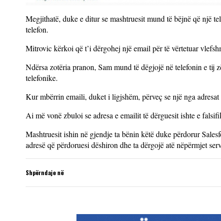
Megjithatë, duke e ditur se mashtruesit mund të bëjnë që një tel
telefon.
Mitrovic kërkoi që t’i dërgohej një email për të vërtetuar vlefshm
Ndërsa zotëria pranon, Sam mund të dëgjojë në telefonin e tij z
telefonike.
Kur mbërrin emaili, duket i ligjshëm, përveç se një nga adresa
Ai më vonë zbuloi se adresa e emailit të dërguesit ishte e falsifi
Mashtruesit ishin në gjendje ta bënin këtë duke përdorur Sales
adresë që përdoruesi dëshiron dhe ta dërgojë atë nëpërmjet se
Shpërndaje në