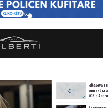
eKosova ta
merret si a
iOS e Andro