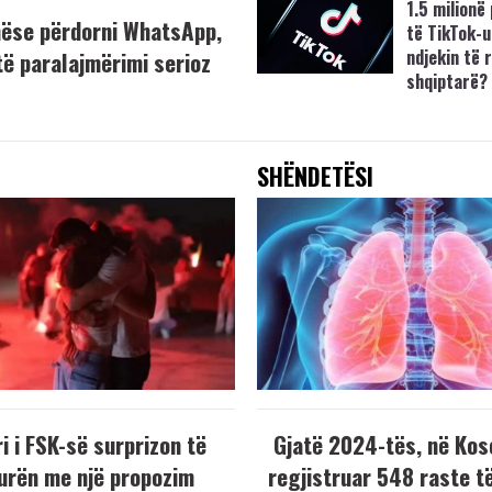
1.5 milionë
nëse përdorni WhatsApp,
të TikTok-u
ndjekin të r
të paralajmërimi serioz
shqiptarë?
SHËNDETËSI
i i FSK-së surprizon të
Gjatë 2024-tës, në Kos
urën me një propozim
regjistruar 548 raste t