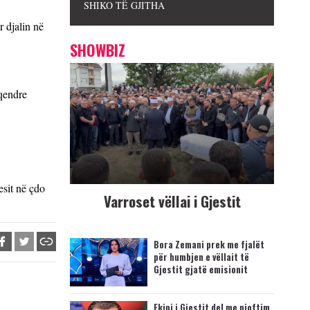
SHIKO TË GJITHA
r djalin në
SHOWBIZ
 qendre
esit në çdo
Varroset vëllai i Gjestit
Bora Zemani prek me fjalët
për humbjen e vëllait të
Gjestit gjatë emisionit
Ekipi i Gjestit del me njoftim