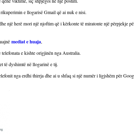
 qenë viktimë, siç shpjegoi në një postim.
 rikuperimin e llogarisë Gmail që ai nuk e nisi.
edhe një herë mori një njoftim që i kërkonte të miratonte një përpjekje p
mediat e huaja
ruajnë
,
 telefonata e kishte origjinën nga Australia.
et të dyshimtë në llogarinë e tij.
lefonit nga erdhi thirrja dhe ai u shfaq si një numër i ligjshëm për Goog