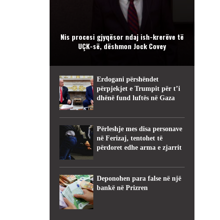
Nis procesi gjyqësor ndaj ish-krerëve të
UÇK-së, dëshmon Jock Covey
Erdogani përshëndet
përpjekjet e Trumpit për t’i
dhënë fund luftës në Gaza
Përleshje mes disa personave
në Ferizaj, tentohet të
përdoret edhe arma e zjarrit
Deponohen para false në një
bankë në Prizren