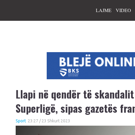
LAJME
VIDEO
Llapi në qendër të skandali
Superligë, sipas gazetës fra
Sport
23:27 / 23 Shkurt 2023