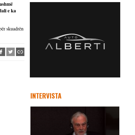
 tashmë
dali e ka
 për skuadrën
INTERVISTA