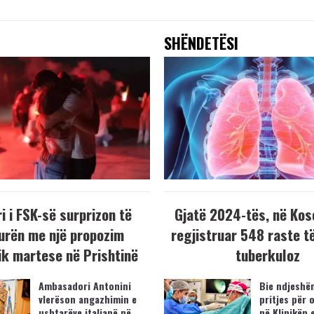
SHËNDETËSI
i i FSK-së surprizon të
Gjatë 2024-tës, në Kos
urën me një propozim
regjistruar 548 raste t
k martese në Prishtinë
tuberkuloz
Ambasadori Antonini
Bie ndjeshëm
vlerëson angazhimin e
pritjes për 
ushtarëve italianë në
në Klinikën 