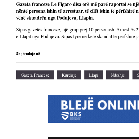
Gazeta franceze Le Figaro disa orë më parë raportoi se nj
nëntë persona ishin të arrestuar, të cilët ishin të përfshir
vënë skuadrën nga Podujeva, Llapin.
Sipas gazetës franceze, një grup prej 10 personash të moshës 22
e Llapit nga Podujeva. Sipas tyre në këtë skandal të përfshirë jan
Shpërndaje në
Gazeta Franceze
Kurdisje
Llapi
Ndeshje