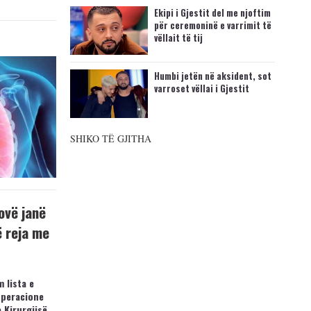
Ekipi i Gjestit del me njoftim
për ceremoninë e varrimit të
vëllait të tij
Humbi jetën në aksident, sot
varroset vëllai i Gjestit
SHIKO TË GJITHA
ovë janë
ë reja me
 lista e
operacione
e Kirurgjisë