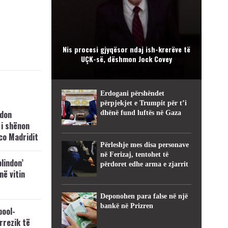
Nis procesi gjyqësor ndaj ish-krerëve të
UÇK-së, dëshmon Jock Covey
Erdogani përshëndet
përpjekjet e Trumpit për t’i
hdon
dhënë fund luftës në Gaza
 i shënon
co Madridit
Përleshje mes disa personave
në Ferizaj, tentohet të
blindon’
përdoret edhe arma e zjarrit
 në vitin
Deponohen para false në një
bankë në Prizren
pool-
rrezik të