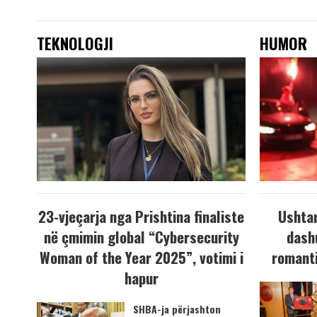
TEKNOLOGJI
HUMOR
23-vjeçarja nga Prishtina finaliste
Ushtar
në çmimin global “Cybersecurity
dash
Woman of the Year 2025”, votimi i
romanti
hapur
SHBA-ja përjashton