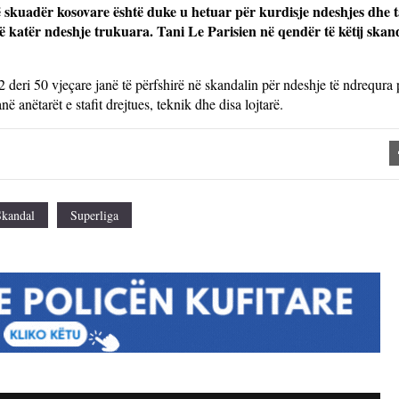
ë skuadër kosovare është duke u hetuar për kurdisje ndeshjes dhe
ë në katër ndeshje trukuara. Tani Le Parisien në qendër të këtij skan
 deri 50 vjeçare janë të përfshirë në skandalin për ndeshje të ndrequra
ë anëtarët e stafit drejtues, teknik dhe disa lojtarë.
Skandal
Superliga