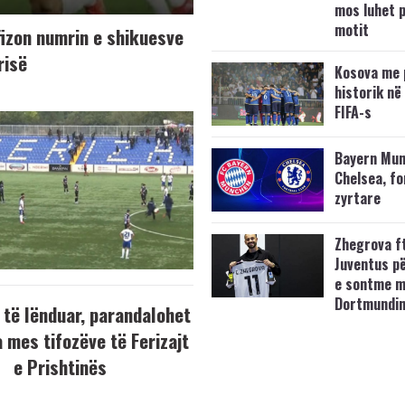
mos luhet 
motit
fizon numrin e shikuesve
risë
Kosova me 
historik në
FIFA-s
Bayern Mun
Chelsea, f
zyrtare
Zhegrova f
Juventus p
e sontme 
Dortmundi
 të lënduar, parandalohet
 mes tifozëve të Ferizajt
e Prishtinës