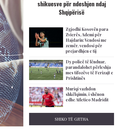
shikuesve për ndeshjen ndaj
Shqipërisë
Zgjodhi Kosovën para
Zvicrës, Ademi për
Hajdarin: Vendosi me
zemër, vendosi për
prejardhjen e tij
Dy policë të lënduar,
parandalohet përleshja
mes tifozëve të Ferizajt e
Prishtinës
Muriqi vazhdon
shkëlqimin, i shënon
edhe Atletico Madridit
SHIKO TË GJITHA