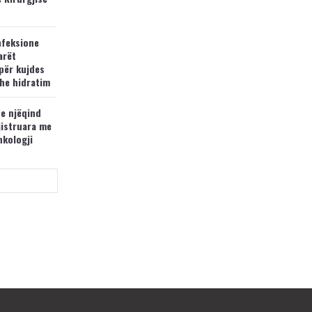
nfeksione
arët
për kujdes
he hidratim
 e njëqind
jistruara me
nkologji