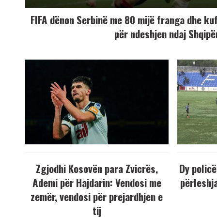
FIFA dënon Serbinë me 80 mijë franga dhe ku
për ndeshjen ndaj Shqipë
Zgjodhi Kosovën para Zvicrës,
Dy policë
Ademi për Hajdarin: Vendosi me
përleshja
zemër, vendosi për prejardhjen e
tij