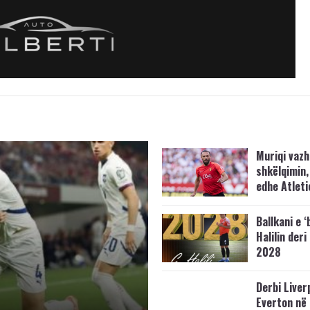
Muriqi vaz
shkëlqimin,
edhe Atleti
Ballkani e ‘
Halilin deri
2028
Derbi Liver
Everton në 