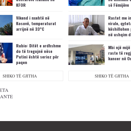
KFOR
së Fëmijëve
Vikend i nxehtë në
Rastet me i
Kosovë, temperaturat
virale, qytet
arrijnë në 33°C
këshillohen 
në ushqim d
Rubio: Ditët e ardhshme
Mbi një mijë
do të tregojnë nëse
raste të reg
Putini është serioz për
kancer në O
paqen
SHIKO TË GJITHA
SHIKO TË GJITHA
ETA
SANTE