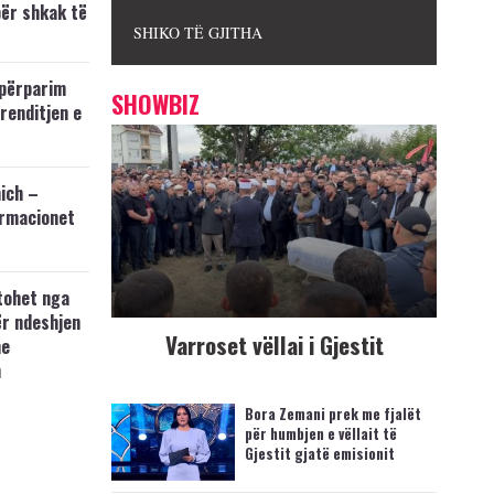
për shkak të
SHIKO TË GJITHA
përparim
SHOWBIZ
 renditjen e
ich –
ormacionet
tohet nga
ër ndeshjen
Varroset vëllai i Gjestit
me
n
Bora Zemani prek me fjalët
për humbjen e vëllait të
Gjestit gjatë emisionit