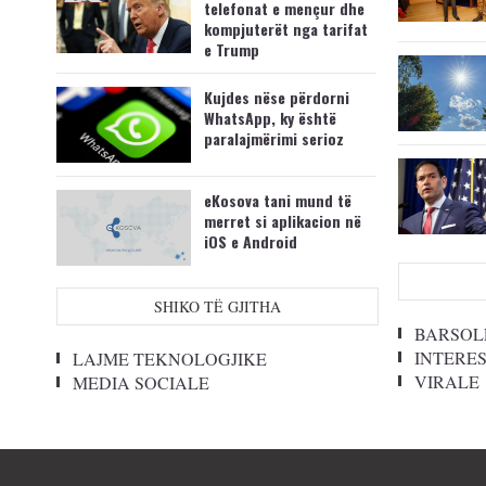
telefonat e mençur dhe
kompjuterët nga tarifat
e Trump
Kujdes nëse përdorni
WhatsApp, ky është
paralajmërimi serioz
eKosova tani mund të
merret si aplikacion në
iOS e Android
SHIKO TË GJITHA
BARSOL
INTERE
LAJME TEKNOLOGJIKE
VIRALE
MEDIA SOCIALE