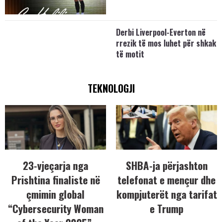
Derbi Liverpool-Everton në
rrezik të mos luhet për shkak
të motit
TEKNOLOGJI
23-vjeçarja nga
SHBA-ja përjashton
Prishtina finaliste në
telefonat e mençur dhe
çmimin global
kompjuterët nga tarifat
“Cybersecurity Woman
e Trump