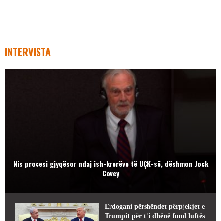
INTERVISTA
Nis procesi gjyqësor ndaj ish-krerëve të UÇK-së, dëshmon Jock
Covey
Erdogani përshëndet përpjekjet e
Trumpit për t’i dhënë fund luftës