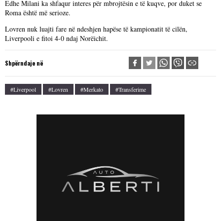
Edhe Milani ka shfaqur interes për mbrojtësin e të kuqve, por duket se
Roma është më serioze.
Lovren nuk luajti fare në ndeshjen hapëse të kampionatit të cilën,
Liverpooli e fitoi 4-0 ndaj Norëichit.
Shpërndaje në
#liverpool
#lovren
#merkato
#transferime