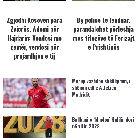
Zgjodhi Kosovën para
Dy policë të lënduar,
Zvicrës, Ademi për
parandalohet përleshja
Hajdarin: Vendosi me
mes tifozëve të Ferizajt
zemër, vendosi për
e Prishtinës
prejardhjen e tij
Muriqi vazhdon shkëlqimin, i
shënon edhe Atletico
Madridit
Ballkani e ‘blindon’ Halilin deri
në vitin 2028