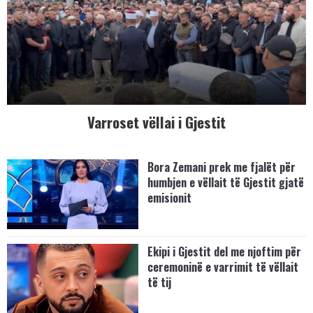
Varroset vëllai i Gjestit
Bora Zemani prek me fjalët për
humbjen e vëllait të Gjestit gjatë
emisionit
Ekipi i Gjestit del me njoftim për
ceremoninë e varrimit të vëllait
të tij