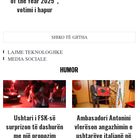
of the Year 2025”,
votimi i hapur
SHIKO TË GJITHA
LAJME TEKNOLOGJIKE
MEDIA SOCIALE
HUMOR
Ushtari i FSK-së
Ambasadori Antonini
surprizon të dashurën
vlerëson angazhimin e
me një propozim
ushtarëve italianë në