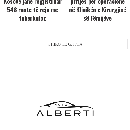
Kosovë janë regjistruar
pritjes për operacione
548 raste të reja me
në Klinikën e Kirurgjisë
tuberkuloz
së Fëmijëve
SHIKO TË GJITHA