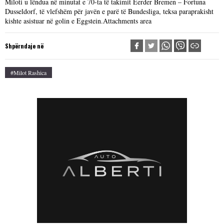
Miloti u lëndua në minutat e 70-ta të takimit Ëerder Bremen – Fortuna
Dusseldorf, të vlefshëm për javën e parë të Bundesliga, teksa paraprakisht
kishte asistuar në golin e Eggstein.Attachments area
Shpërndaje në
#Milot Rashica