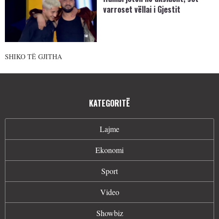
varroset vëllai i Gjestit
SHIKO TË GJITHA
KATEGORITË
Lajme
Ekonomi
Sport
Video
Showbiz