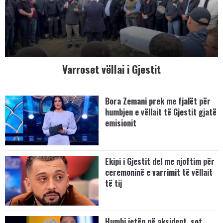
Varroset vëllai i Gjestit
Bora Zemani prek me fjalët për
humbjen e vëllait të Gjestit gjatë
emisionit
Ekipi i Gjestit del me njoftim për
ceremoninë e varrimit të vëllait
të tij
Humbi jetën në aksident, sot