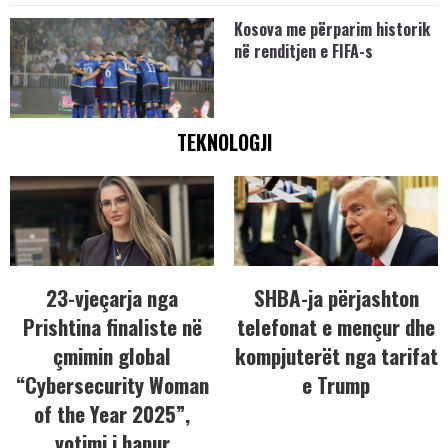
Kosova me përparim historik
në renditjen e FIFA-s
TEKNOLOGJI
23-vjeçarja nga
SHBA-ja përjashton
Prishtina finaliste në
telefonat e mençur dhe
çmimin global
kompjuterët nga tarifat
“Cybersecurity Woman
e Trump
of the Year 2025”,
votimi i hapur