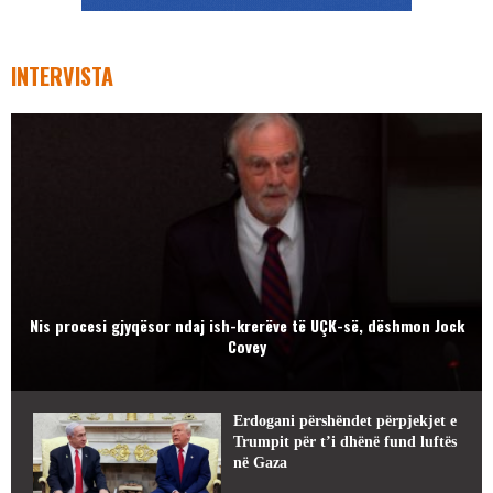
INTERVISTA
Nis procesi gjyqësor ndaj ish-krerëve të UÇK-së, dëshmon Jock
Covey
Erdogani përshëndet përpjekjet e
Trumpit për t’i dhënë fund luftës
në Gaza