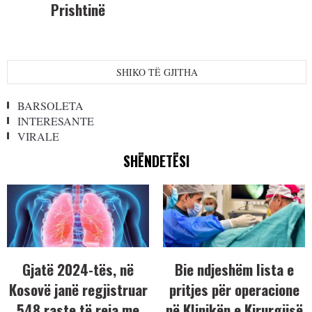
Prishtinë
SHIKO TË GJITHA
BARSOLETA
INTERESANTE
VIRALE
SHËNDETËSI
Gjatë 2024-tës, në
Bie ndjeshëm lista e
Kosovë janë regjistruar
pritjes për operacione
548 raste të reja me
në Klinikën e Kirurgjisë