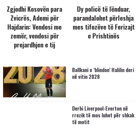
Zgjodhi Kosovën para
Dy policë të lënduar,
Zvicrës, Ademi për
parandalohet përleshja
Hajdarin: Vendosi me
mes tifozëve të Ferizajt
zemër, vendosi për
e Prishtinës
prejardhjen e tij
Ballkani e ‘blindon’ Halilin deri
në vitin 2028
Derbi Liverpool-Everton në
rrezik të mos luhet për shkak
të motit