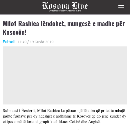
Milot Rashica lëndohet, mungesë e madhe për
Kosovën!
Futboll
11:49 / 19 Gusht 2019
Sulmuesi i Ëerderit, Milot Rashica ka pësuar një lëndim që pritet ta mbajë
jashtë fushave për dy ndeshjët e ardhshme të Kosovës që do jenë kundër dy
ekipeve më të forta të grupit kualifikues Cekisë dhe Angisë.