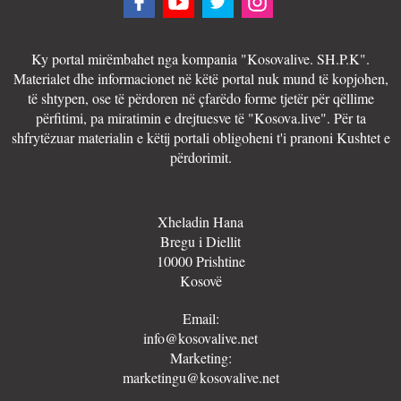
Ky portal mirëmbahet nga kompania "Kosovalive. SH.P.K".
Materialet dhe informacionet në këtë portal nuk mund të kopjohen,
të shtypen, ose të përdoren në çfarëdo forme tjetër për qëllime
përfitimi, pa miratimin e drejtuesve të "Kosova.live". Për ta
shfrytëzuar materialin e këtij portali obligoheni t'i pranoni Kushtet e
përdorimit.
Xheladin Hana
Bregu i Diellit
10000 Prishtine
Kosovë
Email:
info@kosovalive.net
Marketing:
marketingu@kosovalive.net