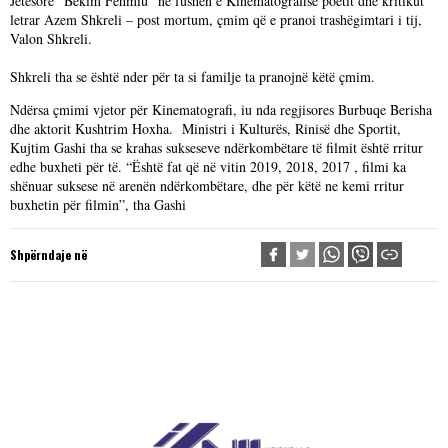
Jetësore “Bekim Fehmiu” në fushën e Kinematografisë poetit dhe kritikut
letrar Azem Shkreli – post mortum, çmim që e pranoi trashëgimtari i tij,
Valon Shkreli.
Shkreli tha se është nder për ta si familje ta pranojnë këtë çmim.
Ndërsa çmimi vjetor për Kinematografi, iu nda regjisores Burbuqe Berisha
dhe aktorit Kushtrim Hoxha. Ministri i Kulturës, Rinisë dhe Sportit,
Kujtim Gashi tha se krahas sukseseve ndërkombëtare të filmit është rritur
edhe buxheti për të. “Është fat që në vitin 2019, 2018, 2017 , filmi ka
shënuar suksese në arenën ndërkombëtare, dhe për këtë ne kemi rritur
buxhetin për filmin”, tha Gashi
Shpërndaje në