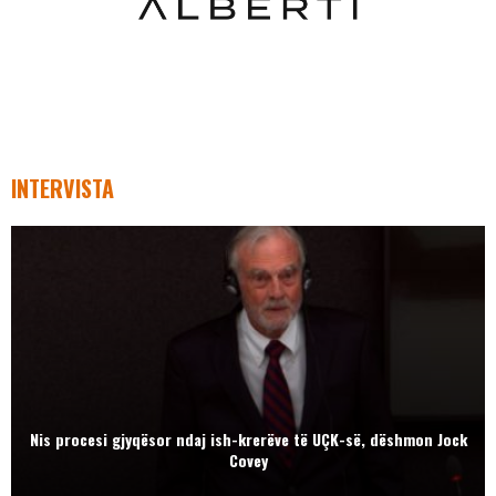
INTERVISTA
Nis procesi gjyqësor ndaj ish-krerëve të UÇK-së, dëshmon Jock
Covey