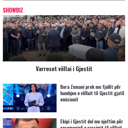
SHOWBIZ
Varroset vëllai i Gjestit
Bora Zemani prek me fjalët për
humbjen e vëllait të Gjestit gjatë
emisionit
Ekipi i Gjestit del me njoftim për
ceremoninë e varrimit të vëllait