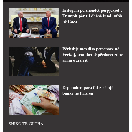
Erdogani përshëndet përpjekjet e
Trumpit për t’i dhënë fund luftës
në Gaza
Përleshje mes disa personave në
Ferizaj, tentohet të përdoret edhe
arma e zjarrit
Deponohen para false në një
bankë në Prizren
SHIKO TË GJITHA