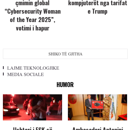
çmimin global
kompjuterët nga tarifat
“Cybersecurity Woman
e Trump
of the Year 2025”,
votimi i hapur
SHIKO TË GJITHA
LAJME TEKNOLOGJIKE
MEDIA SOCIALE
HUMOR
Ushtari i FSK-së
Ambasadori Antonini