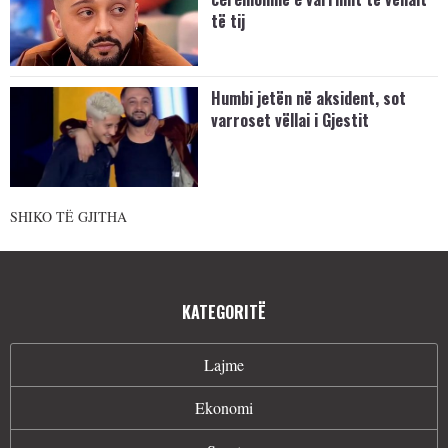
të tij
Humbi jetën në aksident, sot
varroset vëllai i Gjestit
SHIKO TË GJITHA
KATEGORITË
Lajme
Ekonomi