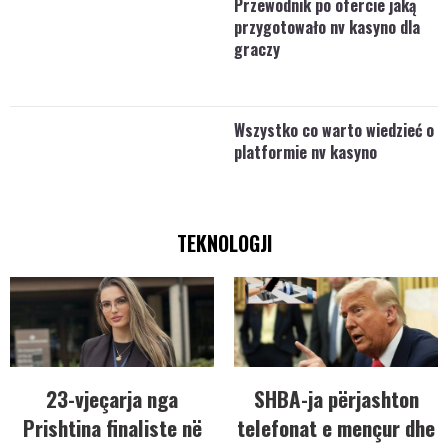
Przewodnik po ofercie jaką
przygotowało nv kasyno dla
graczy
Wszystko co warto wiedzieć o
platformie nv kasyno
TEKNOLOGJI
23-vjeçarja nga
SHBA-ja përjashton
Prishtina finaliste në
telefonat e mençur dhe