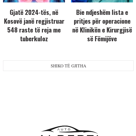
Gjatë 2024-tës, në
Bie ndjeshëm lista e
Kosovë janë regjistruar
pritjes për operacione
548 raste të reja me
në Klinikën e Kirurgjisë
tuberkuloz
së Fëmijëve
SHIKO TË GJITHA