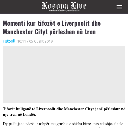
Momenti kur tifozët e Liverpoolit dhe
Manchester Cityt përleshen në tren
Futboll
10:11 / 05 Gusht 2019
Tifozët huliganë të Liverpoolit dhe Manchester Cityt janë përleshur në
një tren në Londër.
Dy palët janë ndeshur ashpër me grushte e shisha birre pas ndeshjes finale