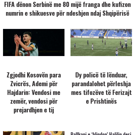
FIFA dënon Serbinë me 80 mijë franga dhe kufizon
numrin e shikuesve për ndeshjen ndaj Shqipërisë
Zgjodhi Kosovën para
Dy policë të lënduar,
Zvicrës, Ademi për
parandalohet përleshja
Hajdarin: Vendosi me
mes tifozëve të Ferizajt
zemër, vendosi për
e Prishtinës
prejardhjen e tij
Ballkani e ‘blindon’ Halilin deri