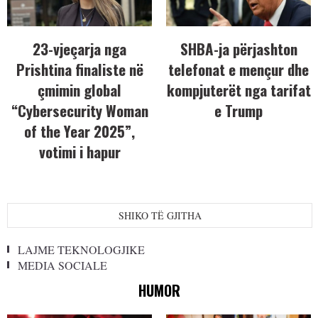
23-vjeçarja nga
SHBA-ja përjashton
Prishtina finaliste në
telefonat e mençur dhe
çmimin global
kompjuterët nga tarifat
“Cybersecurity Woman
e Trump
of the Year 2025”,
votimi i hapur
SHIKO TË GJITHA
LAJME TEKNOLOGJIKE
MEDIA SOCIALE
HUMOR