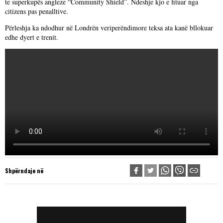
te superkupës angleze “Community Shield”. Ndeshje kjo e fituar nga
citizens pas penalltive.
Përleshja ka ndodhur në Londrën veriperëndimore teksa ata kanë bllokuar
edhe dyert e trenit.
Shpërndaje në