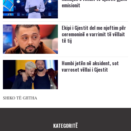
emisionit
Ekipi i Gjestit del me njoftim për
ceremoninë e varrimit të vëllait
të tij
Humbi jetën në aksident, sot
varroset vëllai i Gjestit
SHIKO TË GJITHA
KATEGORITË