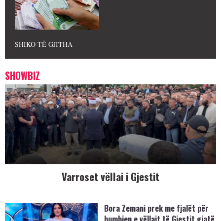
SHIKO TË GJITHA
SHOWBIZ
Varroset vëllai i Gjestit
Bora Zemani prek me fjalët për
humbjen e vëllait të Gjestit gjatë