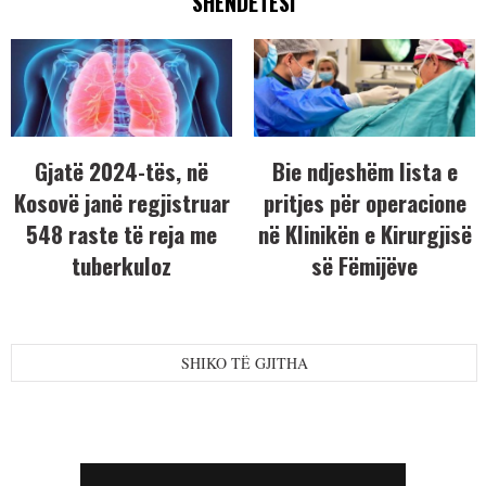
SHËNDETËSI
Gjatë 2024-tës, në
Bie ndjeshëm lista e
Kosovë janë regjistruar
pritjes për operacione
548 raste të reja me
në Klinikën e Kirurgjisë
tuberkuloz
së Fëmijëve
SHIKO TË GJITHA