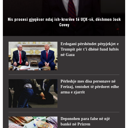
Nis procesi gjyqësor ndaj ish-krerëve të UÇK-së, dëshmon Jock
Covey
Erdogani përshëndet përpjekjet e
Trumpit për t’i dhënë fund luftës
në Gaza
Përleshje mes disa personave në
Ferizaj, tentohet të përdoret edhe
arma e zjarrit
Deponohen para false në një
bankë në Prizren