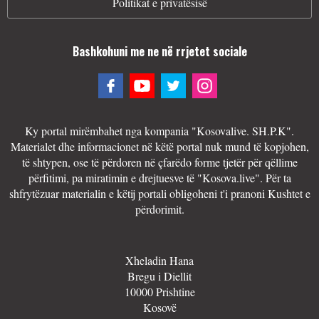
Politikat e privatësisë
Bashkohuni me ne në rrjetet sociale
Ky portal mirëmbahet nga kompania "Kosovalive. SH.P.K".
Materialet dhe informacionet në këtë portal nuk mund të kopjohen,
të shtypen, ose të përdoren në çfarëdo forme tjetër për qëllime
përfitimi, pa miratimin e drejtuesve të "Kosova.live". Për ta
shfrytëzuar materialin e këtij portali obligoheni t'i pranoni Kushtet e
përdorimit.
Xheladin Hana
Bregu i Diellit
10000 Prishtine
Kosovë