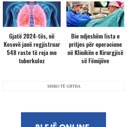
Gjatë 2024-tës, në
Bie ndjeshëm lista e
Kosovë janë regjistruar
pritjes për operacione
548 raste të reja me
në Klinikën e Kirurgjisë
tuberkuloz
së Fëmijëve
SHIKO TË GJITHA