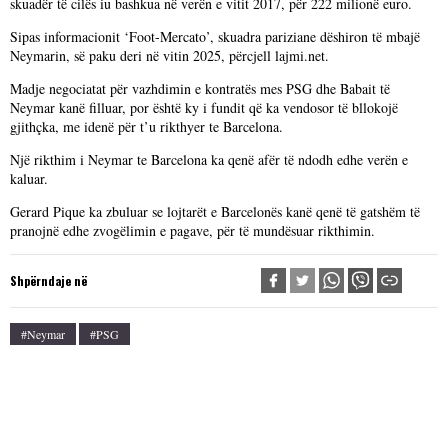
skuadër të cilës iu bashkua në verën e vitit 2017, për 222 milionë euro.
Sipas informacionit ‘Foot-Mercato’, skuadra pariziane dëshiron të mbajë
Neymarin, së paku deri në vitin 2025, përcjell lajmi.net.
Madje negociatat për vazhdimin e kontratës mes PSG dhe Babait të
Neymar kanë filluar, por është ky i fundit që ka vendosor të bllokojë
gjithçka, me idenë për t’u rikthyer te Barcelona.
Një rikthim i Neymar te Barcelona ka qenë afër të ndodh edhe verën e
kaluar.
Gerard Pique ka zbuluar se lojtarët e Barcelonës kanë qenë të gatshëm të
pranojnë edhe zvogëlimin e pagave, për të mundësuar rikthimin.
Shpërndaje në
#neymar
#PSG