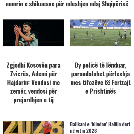
numrin e shikuesve për ndeshjen ndaj Shqipërisë
Zgjodhi Kosovën para
Dy policë të lënduar,
Zvicrës, Ademi për
parandalohet përleshja
Hajdarin: Vendosi me
mes tifozëve të Ferizajt
zemër, vendosi për
e Prishtinës
prejardhjen e tij
Ballkani e ‘blindon’ Halilin deri
në vitin 2028