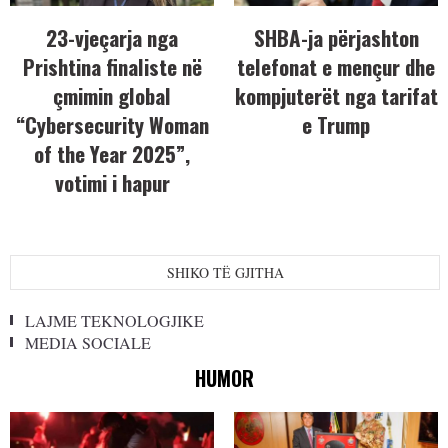
23-vjeçarja nga
SHBA-ja përjashton
Prishtina finaliste në
telefonat e mençur dhe
çmimin global
kompjuterët nga tarifat
“Cybersecurity Woman
e Trump
of the Year 2025”,
votimi i hapur
SHIKO TË GJITHA
LAJME TEKNOLOGJIKE
MEDIA SOCIALE
HUMOR