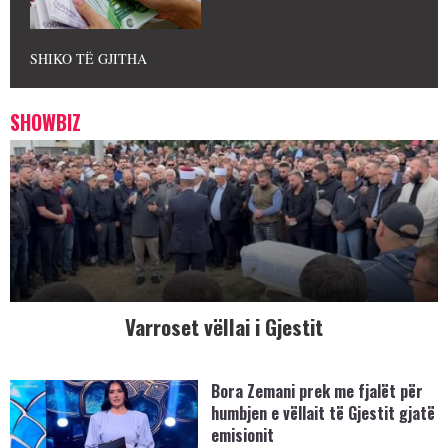
SHIKO TË GJITHA
SHOWBIZ
Varroset vëllai i Gjestit
Bora Zemani prek me fjalët për
humbjen e vëllait të Gjestit gjatë
emisionit