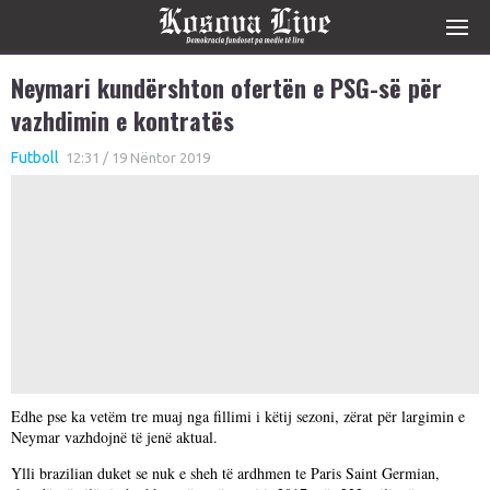
Neymari kundërshton ofertën e PSG-së për
vazhdimin e kontratës
Futboll
12:31 / 19 Nëntor 2019
Edhe pse ka vetëm tre muaj nga fillimi i këtij sezoni, zërat për largimin e
Neymar vazhdojnë të jenë aktual.
Ylli brazilian duket se nuk e sheh të ardhmen te Paris Saint Germian,