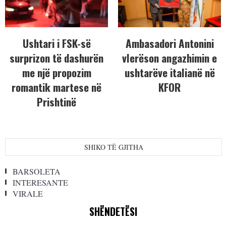
Ushtari i FSK-së
Ambasadori Antonini
surprizon të dashurën
vlerëson angazhimin e
me një propozim
ushtarëve italianë në
romantik martese në
KFOR
Prishtinë
SHIKO TË GJITHA
BARSOLETA
INTERESANTE
VIRALE
SHËNDETËSI