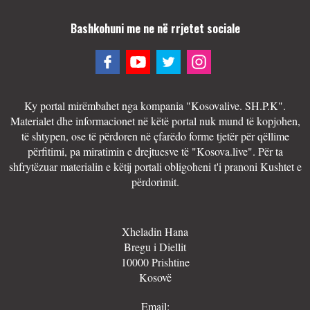
Bashkohuni me ne në rrjetet sociale
Ky portal mirëmbahet nga kompania "Kosovalive. SH.P.K".
Materialet dhe informacionet në këtë portal nuk mund të kopjohen,
të shtypen, ose të përdoren në çfarëdo forme tjetër për qëllime
përfitimi, pa miratimin e drejtuesve të "Kosova.live". Për ta
shfrytëzuar materialin e këtij portali obligoheni t'i pranoni Kushtet e
përdorimit.
Xheladin Hana
Bregu i Diellit
10000 Prishtine
Kosovë
Email: