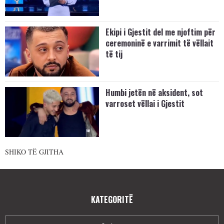
Ekipi i Gjestit del me njoftim për
ceremoninë e varrimit të vëllait
të tij
Humbi jetën në aksident, sot
varroset vëllai i Gjestit
SHIKO TË GJITHA
KATEGORITË