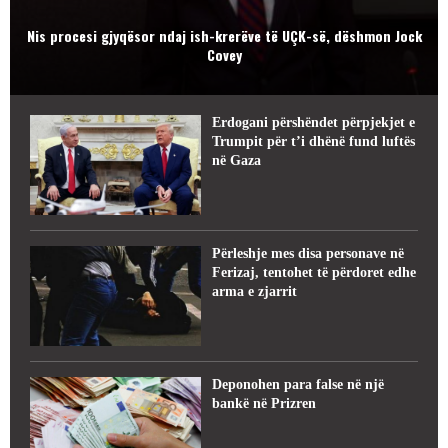
Nis procesi gjyqësor ndaj ish-krerëve të UÇK-së, dëshmon Jock
Covey
Erdogani përshëndet përpjekjet e
Trumpit për t’i dhënë fund luftës
në Gaza
Përleshje mes disa personave në
Ferizaj, tentohet të përdoret edhe
arma e zjarrit
Deponohen para false në një
bankë në Prizren