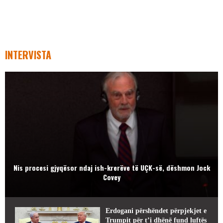
INTERVISTA
Nis procesi gjyqësor ndaj ish-krerëve të UÇK-së, dëshmon Jock
Covey
Erdogani përshëndet përpjekjet e
Trumpit për t’i dhënë fund luftës