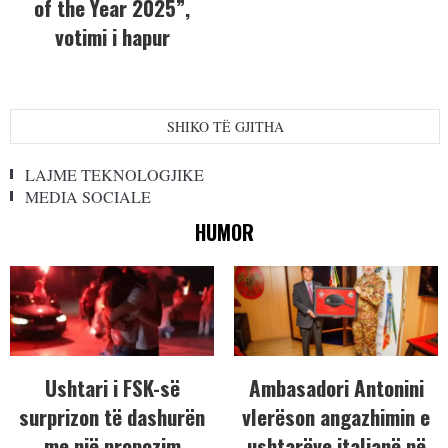
of the Year 2025”,
votimi i hapur
SHIKO TË GJITHA
LAJME TEKNOLOGJIKE
MEDIA SOCIALE
HUMOR
Ushtari i FSK-së
Ambasadori Antonini
surprizon të dashurën
vlerëson angazhimin e
me një propozim
ushtarëve italianë në