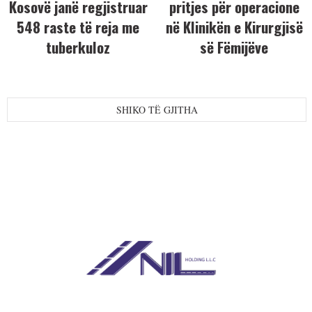
Kosovë janë regjistruar
pritjes për operacione
548 raste të reja me
në Klinikën e Kirurgjisë
tuberkuloz
së Fëmijëve
SHIKO TË GJITHA