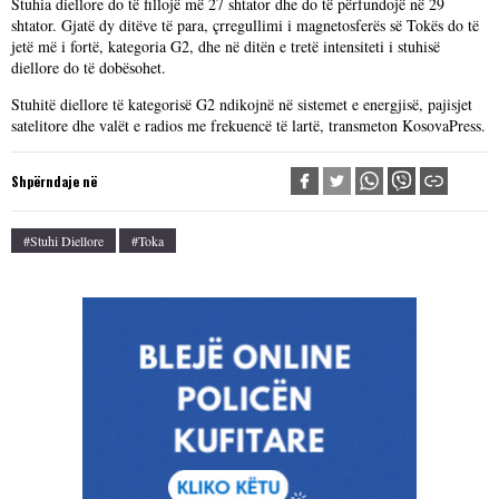
Stuhia diellore do të fillojë më 27 shtator dhe do të përfundojë në 29
shtator. Gjatë dy ditëve të para, çrregullimi i magnetosferës së Tokës do të
jetë më i fortë, kategoria G2, dhe në ditën e tretë intensiteti i stuhisë
diellore do të dobësohet.
Stuhitë diellore të kategorisë G2 ndikojnë në sistemet e energjisë, pajisjet
satelitore dhe valët e radios me frekuencë të lartë, transmeton KosovaPress.
Shpërndaje në
#Stuhi Diellore
#Toka