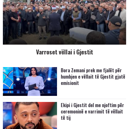
Varroset vëllai i Gjestit
Bora Zemani prek me fjalët për
humbjen e vëllait të Gjestit gjatë
emisionit
Ekipi i Gjestit del me njoftim për
ceremoninë e varrimit të vëllait
të tij