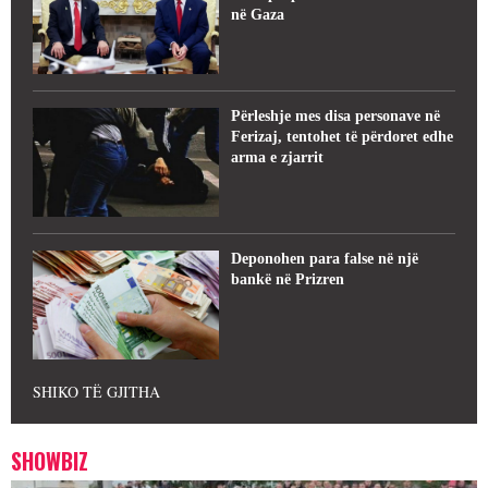
në Gaza
Përleshje mes disa personave në
Ferizaj, tentohet të përdoret edhe
arma e zjarrit
Deponohen para false në një
bankë në Prizren
SHIKO TË GJITHA
SHOWBIZ