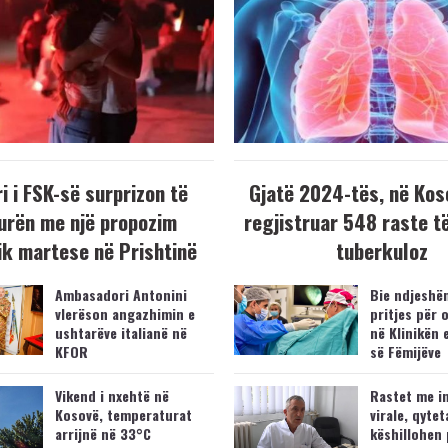
i i FSK-së surprizon të
Gjatë 2024-tës, në Kos
urën me një propozim
regjistruar 548 raste t
k martese në Prishtinë
tuberkuloz
Ambasadori Antonini
Bie ndjeshëm
vlerëson angazhimin e
pritjes për 
ushtarëve italianë në
në Klinikën 
KFOR
së Fëmijëve
Vikend i nxehtë në
Rastet me i
Kosovë, temperaturat
virale, qytet
arrijnë në 33°C
këshillohen 