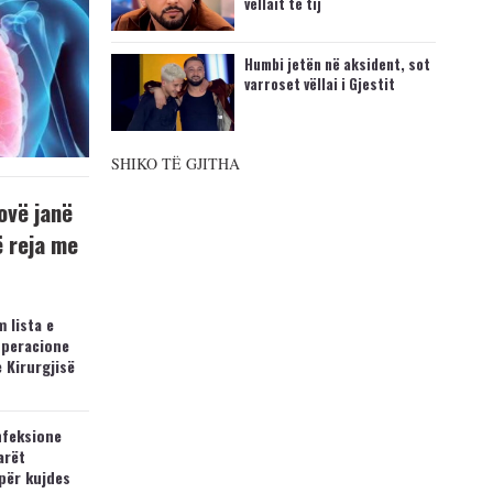
vëllait të tij
Humbi jetën në aksident, sot
varroset vëllai i Gjestit
SHIKO TË GJITHA
ovë janë
ë reja me
 lista e
operacione
e Kirurgjisë
nfeksione
arët
për kujdes