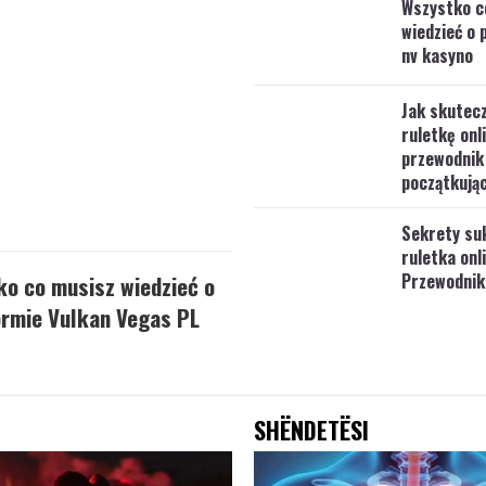
Wszystko c
wiedzieć o 
nv kasyno
Jak skutecz
ruletkę onl
przewodnik
początkują
Sekrety su
ruletka onl
Przewodnik
o co musisz wiedzieć o
ormie Vulkan Vegas PL
SHËNDETËSI