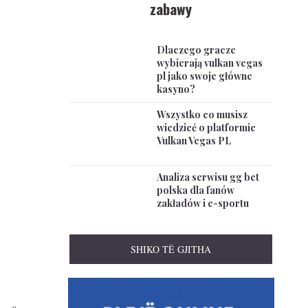
zabawy
Dlaczego gracze
wybierają vulkan vegas
pl jako swoje główne
kasyno?
Wszystko co musisz
wiedzieć o platformie
Vulkan Vegas PL
Analiza serwisu gg bet
polska dla fanów
zakładów i e-sportu
SHIKO TË GJITHA