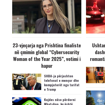
23-vjeçarja nga Prishtina finaliste
Ushtar
në çmimin global “Cybersecurity
dash
Woman of the Year 2025”, votimi i
romanti
hapur
SHBA-ja përjashton
telefonat e mençur dhe
kompjuterët nga tarifat
e Trump
Kujdes nëse përdorni
WhatsApp, ky është