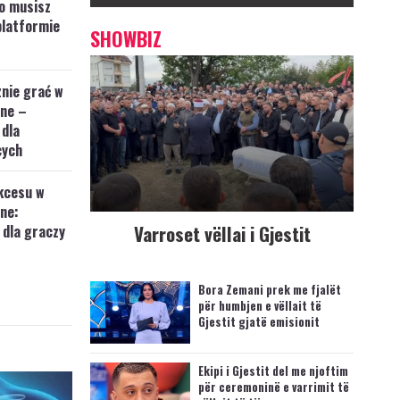
o musisz
platformie
SHOWBIZ
nie grać w
ine –
 dla
cych
kcesu w
ine:
Varroset vëllai i Gjestit
 dla graczy
Bora Zemani prek me fjalët
për humbjen e vëllait të
Gjestit gjatë emisionit
Ekipi i Gjestit del me njoftim
për ceremoninë e varrimit të