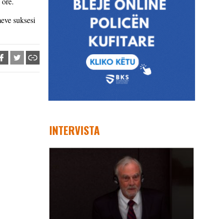
 orë.
meve suksesi
INTERVISTA