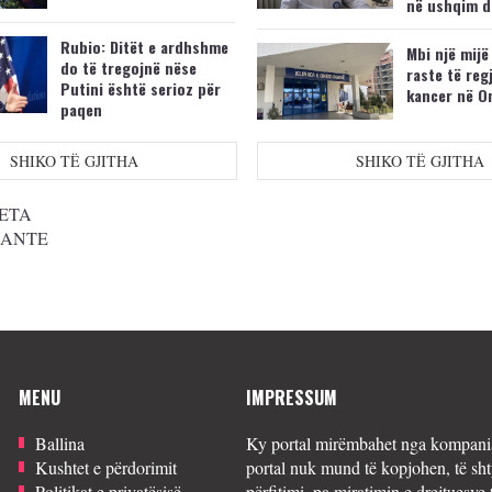
në ushqim d
Rubio: Ditët e ardhshme
Mbi një mijë
do të tregojnë nëse
raste të reg
Putini është serioz për
kancer në O
paqen
SHIKO TË GJITHA
SHIKO TË GJITHA
ETA
SANTE
MENU
IMPRESSUM
Ballina
Ky portal mirëmbahet nga kompania
Kushtet e përdorimit
portal nuk mund të kopjohen, të sht
Politikat e privatësisë
përfitimi, pa miratimin e drejtuesve 