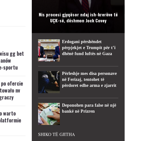
Nis procesi gjyqësor ndaj ish-krerëve të
UÇK-së, dëshmon Jock Covey
Erdogani përshëndet
përpjekjet e Trumpit për t’i
wisu gg bet
dhënë fund luftës në Gaza
fanów
e-sportu
Përleshje mes disa personave
në Ferizaj, tentohet të
 po ofercie
përdoret edhe arma e zjarrit
towało nv
graczy
Deponohen para false në një
bankë në Prizren
o warto
platformie
SHIKO TË GJITHA