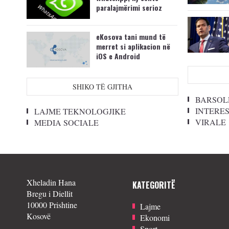
paralajmërimi serioz
eKosova tani mund të
merret si aplikacion në
iOS e Android
SHIKO TË GJITHA
BARSOL
INTERE
LAJME TEKNOLOGJIKE
VIRALE
MEDIA SOCIALE
Xheladin Hana
KATEGORITË
Bregu i Diellit
10000 Prishtine
Lajme
Kosovë
Ekonomi
Sport