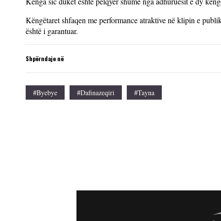
Kënga sic duket është pëlqyer shumë nga adhuruesit e dy kengë
Këngëtaret shfaqen me performance atraktive në klipin e publ
është i garantuar.
Shpërndaje në
#byebye
#dafinazeqiri
#tayna