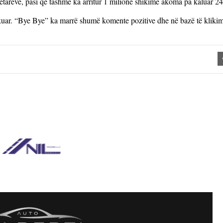
tareve, pasi që tashmë ka arritur 1 milionë shikime akoma pa kaluar 24
ikuar. “Bye Bye” ka marrë shumë komente pozitive dhe në bazë të kliki