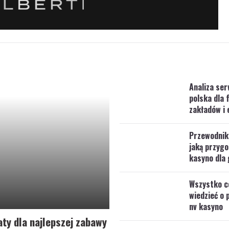
Analiza ser
polska dla 
zakładów i 
Przewodnik
jaką przygo
kasyno dla 
Wszystko c
wiedzieć o 
nv kasyno
ty dla najlepszej zabawy