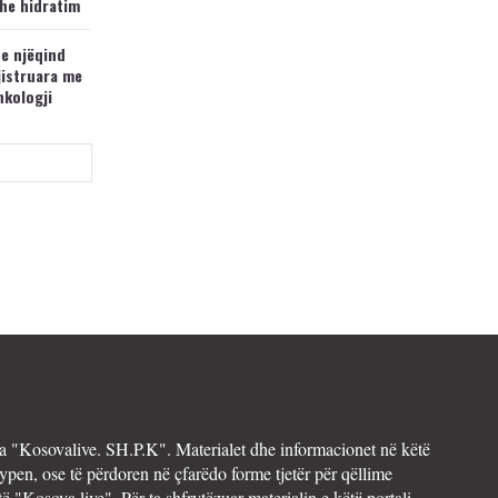
he hidratim
 e njëqind
jistruara me
nkologji
 "Kosovalive. SH.P.K". Materialet dhe informacionet në këtë
ypen, ose të përdoren në çfarëdo forme tjetër për qëllime
të "Kosova.live". Për ta shfrytëzuar materialin e këtij portali