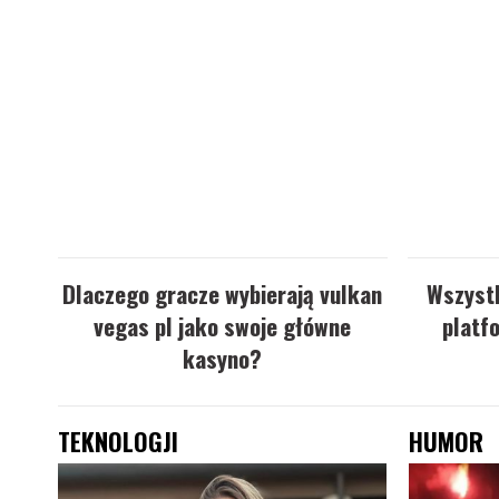
Dlaczego gracze wybierają vulkan
Wszystk
vegas pl jako swoje główne
platf
kasyno?
TEKNOLOGJI
HUMOR