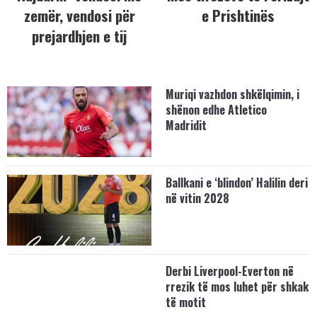
zemër, vendosi për
e Prishtinës
prejardhjen e tij
Muriqi vazhdon shkëlqimin, i
shënon edhe Atletico
Madridit
Ballkani e ‘blindon’ Halilin deri
në vitin 2028
Derbi Liverpool-Everton në
rrezik të mos luhet për shkak
të motit