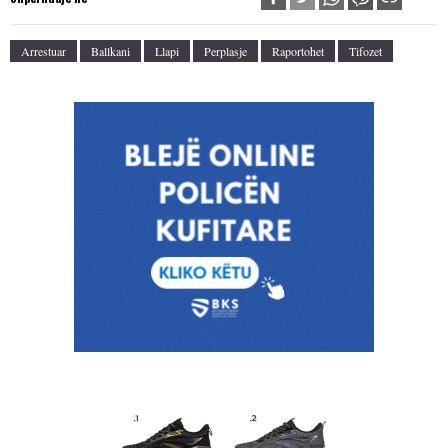
Arrestuar
Ballkani
Llapi
Perplasje
Raportohet
Tifozet