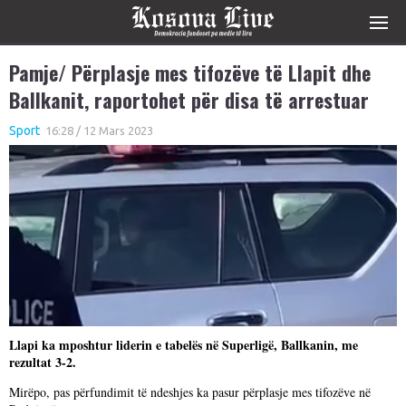
Pamje/ Përplasje mes tifozëve të Llapit dhe
Ballkanit, raportohet për disa të arrestuar
Sport
16:28 / 12 Mars 2023
Llapi ka mposhtur liderin e tabelës në Superligë, Ballkanin, me
rezultat 3-2.
Mirëpo, pas përfundimit të ndeshjes ka pasur përplasje mes tifozëve në