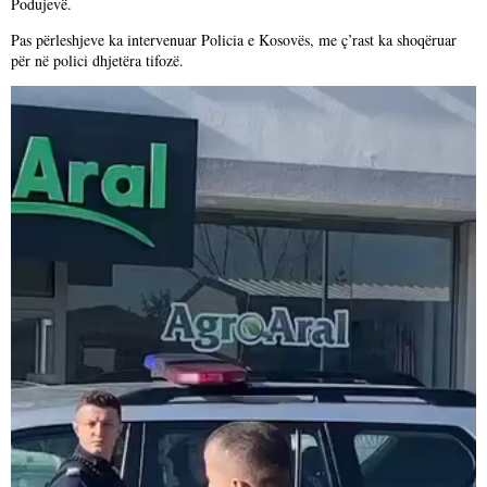
Podujevë.
Pas përleshjeve ka intervenuar Policia e Kosovës, me ç’rast ka shoqëruar
për në polici dhjetëra tifozë.