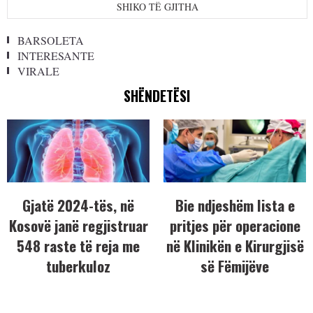
SHIKO TË GJITHA
BARSOLETA
INTERESANTE
VIRALE
SHËNDETËSI
Gjatë 2024-tës, në
Bie ndjeshëm lista e
Kosovë janë regjistruar
pritjes për operacione
548 raste të reja me
në Klinikën e Kirurgjisë
tuberkuloz
së Fëmijëve