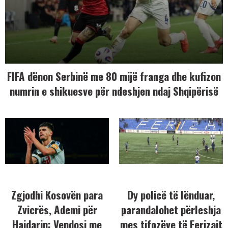
FIFA dënon Serbinë me 80 mijë franga dhe kufizon
numrin e shikuesve për ndeshjen ndaj Shqipërisë
Zgjodhi Kosovën para
Dy policë të lënduar,
Zvicrës, Ademi për
parandalohet përleshja
Hajdarin: Vendosi me
mes tifozëve të Ferizajt