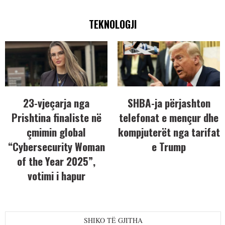
TEKNOLOGJI
23-vjeçarja nga
SHBA-ja përjashton
Prishtina finaliste në
telefonat e mençur dhe
çmimin global
kompjuterët nga tarifat
“Cybersecurity Woman
e Trump
of the Year 2025”,
votimi i hapur
SHIKO TË GJITHA