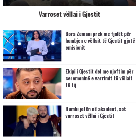
Varroset vëllai i Gjestit
Bora Zemani prek me fjalët për
humbjen e vëllait të Gjestit gjatë
emisionit
Ekipi i Gjestit del me njoftim për
ceremoninë e varrimit të vëllait
të tij
Humbi jetën në aksident, sot
varroset vëllai i Gjestit