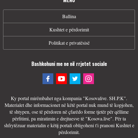
Ballina
Kushtet e përdorimit
Politikat e privatësisë
Bashkohuni me ne në rrjetet sociale
Ky portal mirëmbahet nga kompania "Kosovalive. SH.P.K".
Materialet dhe informacionet në këtë portal nuk mund të kopjohen,
të shtypen, ose të përdoren në çfarëdo forme tjetër për qëllime
përfitimi, pa miratimin e drejtuesve të "Kosova.live". Për ta
shfrytëzuar materialin e këtij portali obligoheni t'i pranoni Kushtet e
përdorimit.