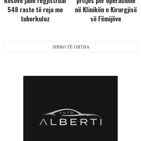
Kosovë janë regjistruar
pritjes për operacione
548 raste të reja me
në Klinikën e Kirurgjisë
tuberkuloz
së Fëmijëve
SHIKO TË GJITHA