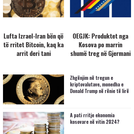
Lufta Izrael-Iran bën që
OEGJK: Produktet nga
të rritet Bitcoin, kaq ka
Kosova po marrin
arrit deri tani
shumë treg në Gjermani
Zhgënjim në tregun e
kriptovalutave, monedha e
Donald Trump në rënie të lirë
A pati rritje ekonomia
kosovare në vitin 2024?