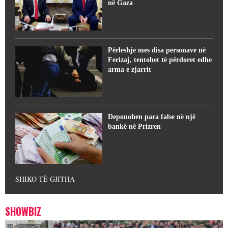
në Gaza
Përleshje mes disa personave në
Ferizaj, tentohet të përdoret edhe
arma e zjarrit
Deponohen para false në një
bankë në Prizren
SHIKO TË GJITHA
SHOWBIZ