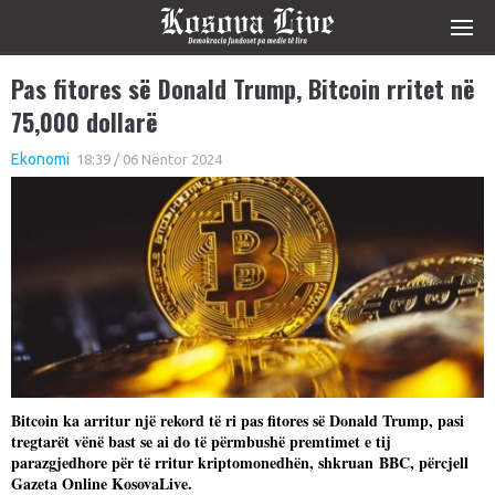
Pas fitores së Donald Trump, Bitcoin rritet në
75,000 dollarë
Ekonomi
18:39 / 06 Nëntor 2024
Bitcoin ka arritur një rekord të ri pas fitores së Donald Trump, pasi
tregtarët vënë bast se ai do të përmbushë premtimet e tij
parazgjedhore për të rritur kriptomonedhën, shkruan BBC, përcjell
Gazeta Online KosovaLive.