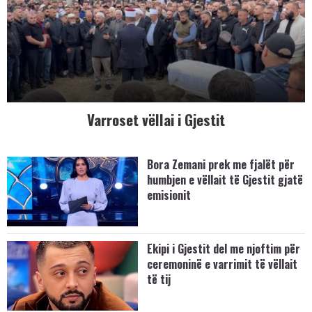
Varroset vëllai i Gjestit
Bora Zemani prek me fjalët për
humbjen e vëllait të Gjestit gjatë
emisionit
Ekipi i Gjestit del me njoftim për
ceremoninë e varrimit të vëllait
të tij