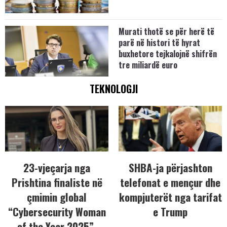
Murati thotë se për herë të
parë në histori të hyrat
buxhetore tejkalojnë shifrën
tre miliardë euro
TEKNOLOGJI
23-vjeçarja nga
SHBA-ja përjashton
Prishtina finaliste në
telefonat e mençur dhe
çmimin global
kompjuterët nga tarifat
“Cybersecurity Woman
e Trump
of the Year 2025”,