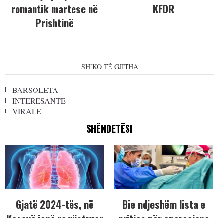
romantik martese në
KFOR
Prishtinë
SHIKO TË GJITHA
BARSOLETA
INTERESANTE
VIRALE
SHËNDETËSI
Gjatë 2024-tës, në
Bie ndjeshëm lista e