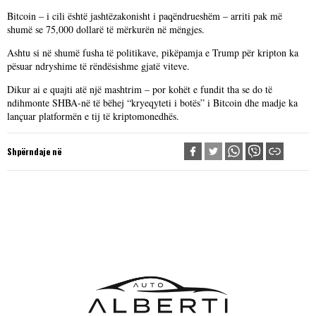
Bitcoin – i cili është jashtëzakonisht i paqëndrueshëm – arriti pak më
shumë se 75,000 dollarë të mërkurën në mëngjes.
Ashtu si në shumë fusha të politikave, pikëpamja e Trump për kripton ka
pësuar ndryshime të rëndësishme gjatë viteve.
Dikur ai e quajti atë një mashtrim – por kohët e fundit tha se do të
ndihmonte SHBA-në të bëhej “kryeqyteti i botës” i Bitcoin dhe madje ka
lançuar platformën e tij të kriptomonedhës.
Shpërndaje në