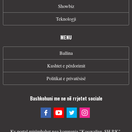
Showbiz
Teknologji
MENU
Ballina
Kushtet e përdorimit
Politikat e privatësisë
Bashkohuni me ne në rrjetet sociale
Ky portal mirëmbahet nga kompania "Kosovalive. SH.P.K".