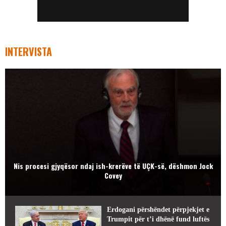
INTERVISTA
Nis procesi gjyqësor ndaj ish-krerëve të UÇK-së, dëshmon Jock
Covey
Erdogani përshëndet përpjekjet e
Trumpit për t’i dhënë fund luftës