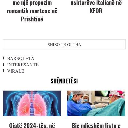
me një propozim
ushtarëve italianë në
romantik martese në
KFOR
Prishtinë
SHIKO TË GJITHA
BARSOLETA
INTERESANTE
VIRALE
SHËNDETËSI
Gjatë 2024-tës, në
Bie ndjeshëm lista e