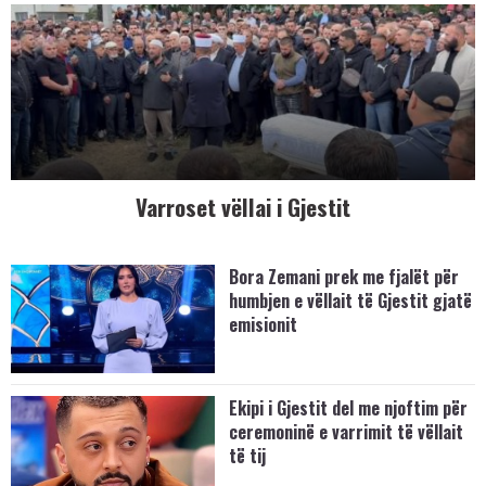
Varroset vëllai i Gjestit
Bora Zemani prek me fjalët për
humbjen e vëllait të Gjestit gjatë
emisionit
Ekipi i Gjestit del me njoftim për
ceremoninë e varrimit të vëllait
të tij