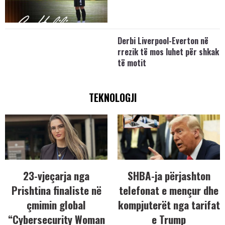
Derbi Liverpool-Everton në
rrezik të mos luhet për shkak
të motit
TEKNOLOGJI
23-vjeçarja nga
SHBA-ja përjashton
Prishtina finaliste në
telefonat e mençur dhe
çmimin global
kompjuterët nga tarifat
“Cybersecurity Woman
e Trump