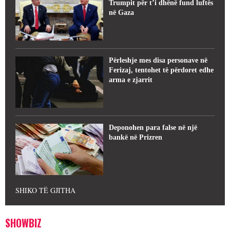
Trumpit për t’i dhënë fund luftës
në Gaza
Përleshje mes disa personave në
Ferizaj, tentohet të përdoret edhe
arma e zjarrit
Deponohen para false në një
bankë në Prizren
SHIKO TË GJITHA
SHOWBIZ