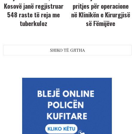
Kosovë janë regjistruar
pritjes për operacione
548 raste të reja me
në Klinikën e Kirurgjisë
tuberkuloz
së Fëmijëve
SHIKO TË GJITHA