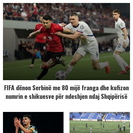
FIFA dënon Serbinë me 80 mijë franga dhe kufizon
numrin e shikuesve për ndeshjen ndaj Shqipërisë