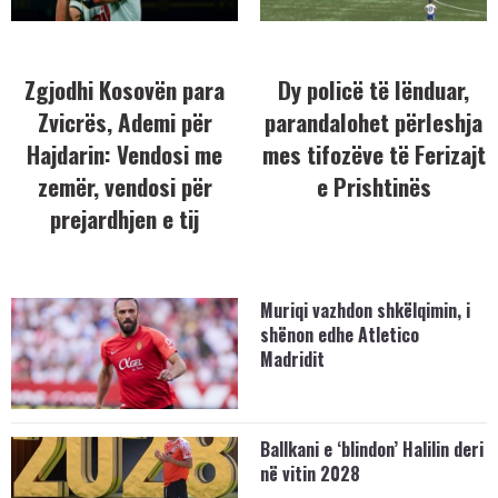
Zgjodhi Kosovën para
Dy policë të lënduar,
Zvicrës, Ademi për
parandalohet përleshja
Hajdarin: Vendosi me
mes tifozëve të Ferizajt
zemër, vendosi për
e Prishtinës
prejardhjen e tij
Muriqi vazhdon shkëlqimin, i
shënon edhe Atletico
Madridit
Ballkani e ‘blindon’ Halilin deri
në vitin 2028