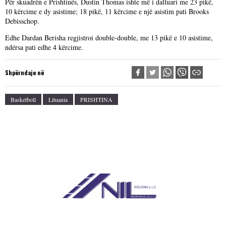
Për skuadrën e Prishtinës, Dustin Thomas ishte më i dalluari me 23 pikë,
10 kërcime e dy asistime; 18 pikë, 11 kërcime e një asistim pati Brooks
Debisschop.
Edhe Dardan Berisha regjistroi double-double, me 13 pikë e 10 asistime,
ndërsa pati edhe 4 kërcime.
Shpërndaje në
Basketboll
Lituania
PRISHTINA