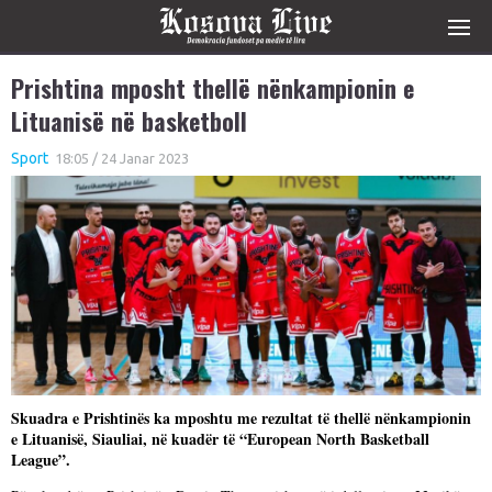
Prishtina mposht thellë nënkampionin e
Lituanisë në basketboll
Sport
18:05 / 24 Janar 2023
Skuadra e Prishtinës ka mposhtu me rezultat të thellë nënkampionin
e Lituanisë, Siauliai, në kuadër të “European North Basketball
League”.