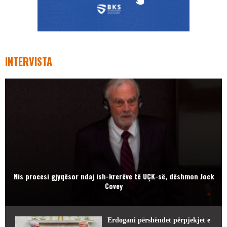
INTERVISTA
Nis procesi gjyqësor ndaj ish-krerëve të UÇK-së, dëshmon Jock
Covey
Erdogani përshëndet përpjekjet e