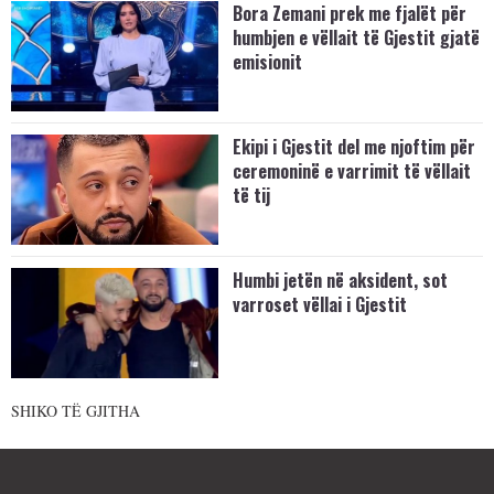
Bora Zemani prek me fjalët për
humbjen e vëllait të Gjestit gjatë
emisionit
Ekipi i Gjestit del me njoftim për
ceremoninë e varrimit të vëllait
të tij
Humbi jetën në aksident, sot
varroset vëllai i Gjestit
SHIKO TË GJITHA