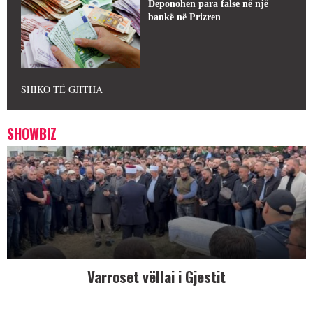
Deponohen para false në një
bankë në Prizren
SHIKO TË GJITHA
SHOWBIZ
Varroset vëllai i Gjestit