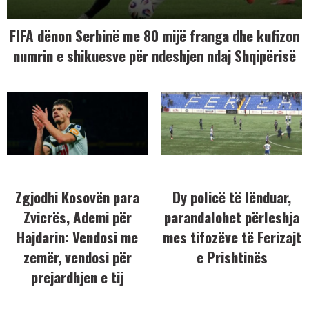
FIFA dënon Serbinë me 80 mijë franga dhe kufizon
numrin e shikuesve për ndeshjen ndaj Shqipërisë
Zgjodhi Kosovën para
Dy policë të lënduar,
Zvicrës, Ademi për
parandalohet përleshja
Hajdarin: Vendosi me
mes tifozëve të Ferizajt
zemër, vendosi për
e Prishtinës
prejardhjen e tij