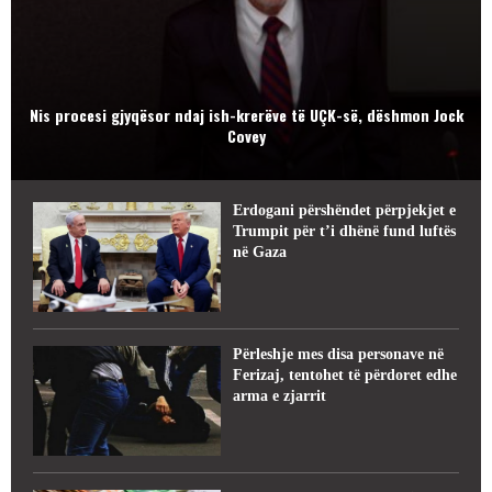
Nis procesi gjyqësor ndaj ish-krerëve të UÇK-së, dëshmon Jock
Covey
Erdogani përshëndet përpjekjet e
Trumpit për t’i dhënë fund luftës
në Gaza
Përleshje mes disa personave në
Ferizaj, tentohet të përdoret edhe
arma e zjarrit