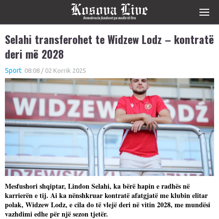
Selahi transferohet te Widzew Lodz – kontratë
deri më 2028
Sport
08:08 / 02 Korrik 2025
Mesfushori shqiptar, Lindon Selahi, ka bërë hapin e radhës në
karrierën e tij. Ai ka nënshkruar kontratë afatgjatë me klubin elitar
polak, Widzew Lodz, e cila do të vlejë deri në vitin 2028, me mundësi
vazhdimi edhe për një sezon tjetër.