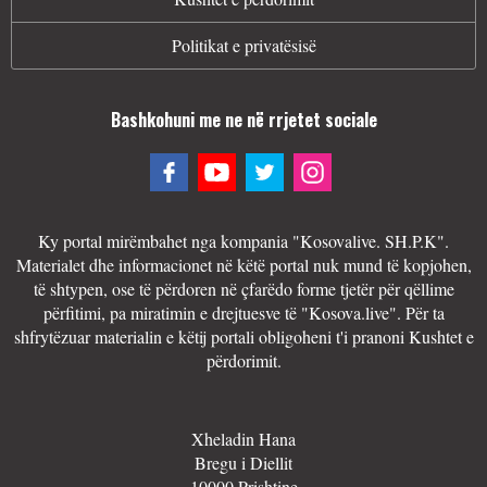
Politikat e privatësisë
Bashkohuni me ne në rrjetet sociale
Ky portal mirëmbahet nga kompania "Kosovalive. SH.P.K".
Materialet dhe informacionet në këtë portal nuk mund të kopjohen,
të shtypen, ose të përdoren në çfarëdo forme tjetër për qëllime
përfitimi, pa miratimin e drejtuesve të "Kosova.live". Për ta
shfrytëzuar materialin e këtij portali obligoheni t'i pranoni Kushtet e
përdorimit.
Xheladin Hana
Bregu i Diellit
10000 Prishtine