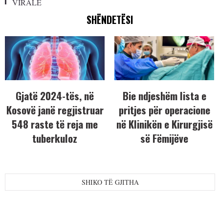
VIRALE
SHËNDETËSI
Gjatë 2024-tës, në
Bie ndjeshëm lista e
Kosovë janë regjistruar
pritjes për operacione
548 raste të reja me
në Klinikën e Kirurgjisë
tuberkuloz
së Fëmijëve
SHIKO TË GJITHA