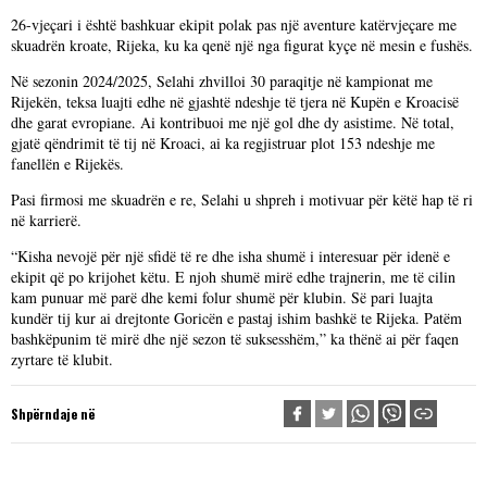
26-vjeçari i është bashkuar ekipit polak pas një aventure katërvjeçare me
skuadrën kroate, Rijeka, ku ka qenë një nga figurat kyçe në mesin e fushës.
Në sezonin 2024/2025, Selahi zhvilloi 30 paraqitje në kampionat me
Rijekën, teksa luajti edhe në gjashtë ndeshje të tjera në Kupën e Kroacisë
dhe garat evropiane. Ai kontribuoi me një gol dhe dy asistime. Në total,
gjatë qëndrimit të tij në Kroaci, ai ka regjistruar plot 153 ndeshje me
fanellën e Rijekës.
Pasi firmosi me skuadrën e re, Selahi u shpreh i motivuar për këtë hap të ri
në karrierë.
“Kisha nevojë për një sfidë të re dhe isha shumë i interesuar për idenë e
ekipit që po krijohet këtu. E njoh shumë mirë edhe trajnerin, me të cilin
kam punuar më parë dhe kemi folur shumë për klubin. Së pari luajta
kundër tij kur ai drejtonte Goricën e pastaj ishim bashkë te Rijeka. Patëm
bashkëpunim të mirë dhe një sezon të suksesshëm,” ka thënë ai për faqen
zyrtare të klubit.
Shpërndaje në