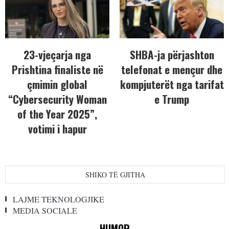
23-vjeçarja nga
SHBA-ja përjashton
Prishtina finaliste në
telefonat e mençur dhe
çmimin global
kompjuterët nga tarifat
“Cybersecurity Woman
e Trump
of the Year 2025”,
votimi i hapur
SHIKO TË GJITHA
LAJME TEKNOLOGJIKE
MEDIA SOCIALE
HUMOR