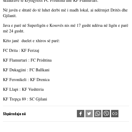
skuadrave të kryeqytetit FC Prishtina dhe KF Flamurtari.
Në javën e shtatë do të luhet derbi më i madh lokal, ai ndërmjet Dritës dhe
Gjilanit.
Java e parë në Superligën e Kosovës nis më 17 gusht ndërsa në ligën e parë
më 24 gusht.
Këto janë duelet e xhiros së parë:
FC Drita : KF Ferizaj
KF Flamurtari : FC Prishtina
KF Dukagjini : FC Ballkani
KF Feronikeli : KF Drenica
KF Llapi : KF Vushtrria
KF Trepça 89 : SC Gjilani
Shpërndaje në