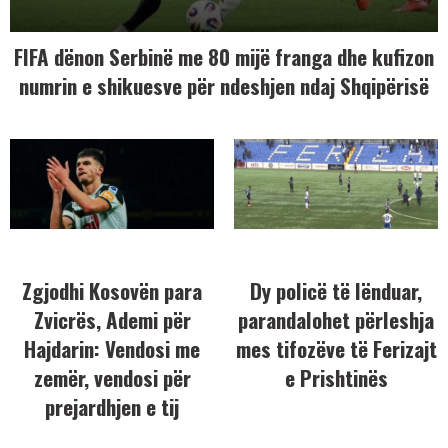
FIFA dënon Serbinë me 80 mijë franga dhe kufizon
numrin e shikuesve për ndeshjen ndaj Shqipërisë
Zgjodhi Kosovën para
Dy policë të lënduar,
Zvicrës, Ademi për
parandalohet përleshja
Hajdarin: Vendosi me
mes tifozëve të Ferizajt
zemër, vendosi për
e Prishtinës
prejardhjen e tij