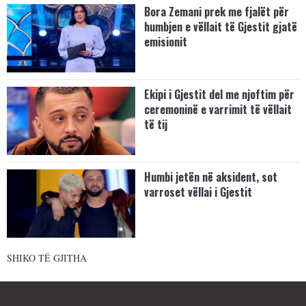
Bora Zemani prek me fjalët për
humbjen e vëllait të Gjestit gjatë
emisionit
Ekipi i Gjestit del me njoftim për
ceremoninë e varrimit të vëllait
të tij
Humbi jetën në aksident, sot
varroset vëllai i Gjestit
SHIKO TË GJITHA