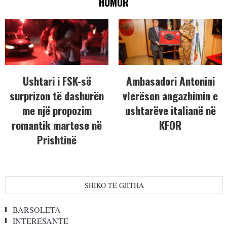
HUMOR
Ushtari i FSK-së
Ambasadori Antonini
surprizon të dashurën
vlerëson angazhimin e
me një propozim
ushtarëve italianë në
romantik martese në
KFOR
Prishtinë
SHIKO TË GJITHA
BARSOLETA
INTERESANTE