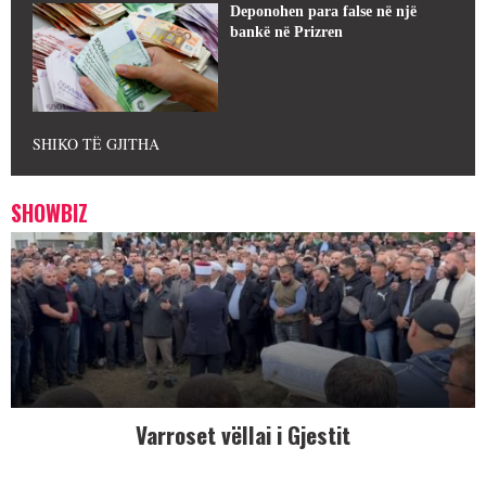
Deponohen para false në një
bankë në Prizren
SHIKO TË GJITHA
SHOWBIZ
Varroset vëllai i Gjestit