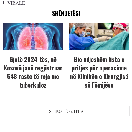
VIRALE
SHËNDETËSI
Gjatë 2024-tës, në
Bie ndjeshëm lista e
Kosovë janë regjistruar
pritjes për operacione
548 raste të reja me
në Klinikën e Kirurgjisë
tuberkuloz
së Fëmijëve
SHIKO TË GJITHA