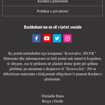
Kushtet e përdorimit
Politikat e privatësisë
Bashkohuni me ne në rrjetet sociale
Ky portal mirëmbahet nga kompania "Kosovalive. SH.P.K".
Materialet dhe informacionet në këtë portal nuk mund të kopjohen,
të shtypen, ose të përdoren në çfarëdo forme tjetër për qëllime
përfitimi, pa miratimin e drejtuesve të "Kosova.live". Për ta
shfrytëzuar materialin e këtij portali obligoheni t'i pranoni Kushtet e
përdorimit.
Xheladin Hana
Bregu i Diellit