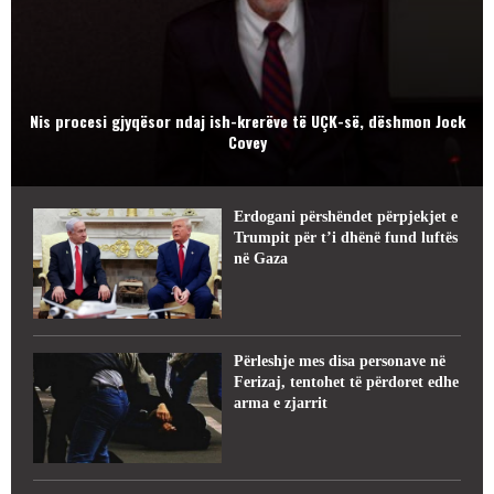
Nis procesi gjyqësor ndaj ish-krerëve të UÇK-së, dëshmon Jock
Covey
Erdogani përshëndet përpjekjet e
Trumpit për t’i dhënë fund luftës
në Gaza
Përleshje mes disa personave në
Ferizaj, tentohet të përdoret edhe
arma e zjarrit