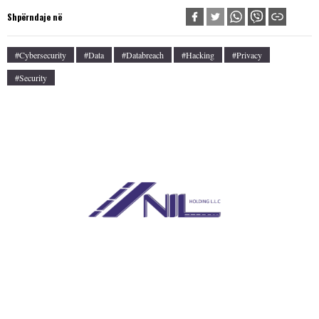
Shpërndaje në
#cybersecurity
#data
#databreach
#hacking
#privacy
#security