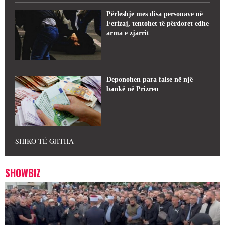
Përleshje mes disa personave në
Ferizaj, tentohet të përdoret edhe
arma e zjarrit
Deponohen para false në një
bankë në Prizren
SHIKO TË GJITHA
SHOWBIZ