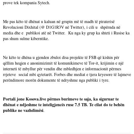
prove tek kompania Sytech.
Me pas këto të dhënat u kaluan në grupin më të madh të piraterisë
Revolucioni Dixhital (@ D1G1R3V në Twitter), i cili u shpërnda në
media dhe e publikoi atë në Twitter. Ku nga ky grup ka shteti i Rusise ka
pas shum sulme kiberntike.
Ne këto te dhëna u gjenden zbuloi disa projekte të FSB që kishin për
qëllim heqjen e anonimizimit të komunikimeve të Tor-it, krijimin e një
interneti të mbyllur për vendin dhe mbledhjen e informacionit përmes
rrjeteve social mbi qytetarët. Forbes dhe mediat e tjera kryesore të lajmeve
perëndimore morën dokumente të ndryshme nga publiki i tyre.
Portali jone Kosova.live përmes burimeve te saja, ka siguruar te
dhënat e ndjeshme te inteligjencës ruse 7.5 TB. Te cilat do te behën
publike ne vazhdimësi
.