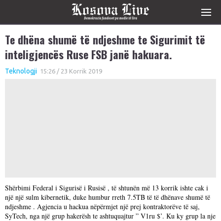
Te dhëna shumë të ndjeshme te Sigurimit të
inteligjencës Ruse FSB janë hakuara.
Teknologji
15:26 / 23 Korrik 2019
Shërbimi Federal i Sigurisë i Rusisë , të shtunën më 13 korrik ishte cak i
një një sulm kibernetik, duke humbur rreth 7.5TB të të dhënave shumë të
ndjeshme . Agjencia u hackua nëpërmjet një prej kontraktorëve të saj,
SyTech, nga një grup hakerësh te ashtuquajtur ” V1ru $’. Ku ky grup la nje