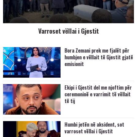
Varroset vëllai i Gjestit
Bora Zemani prek me fjalët për
humbjen e vëllait të Gjestit gjatë
emisionit
Ekipi i Gjestit del me njoftim për
ceremoninë e varrimit të vëllait
të tij
Humbi jetën në aksident, sot
varroset vëllai i Gjestit