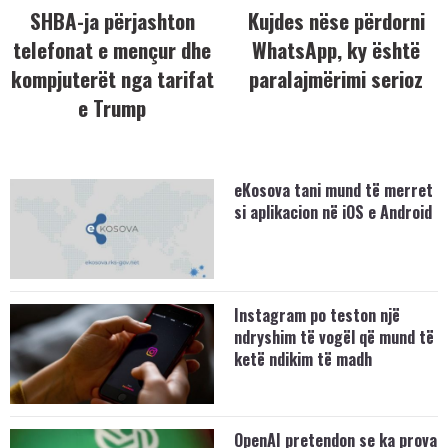
SHBA-ja përjashton
Kujdes nëse përdorni
telefonat e mençur dhe
WhatsApp, ky është
kompjuterët nga tarifat
paralajmërimi serioz
e Trump
eKosova tani mund të merret
si aplikacion në iOS e Android
Instagram po teston një
ndryshim të vogël që mund të
ketë ndikim të madh
OpenAI pretendon se ka prova