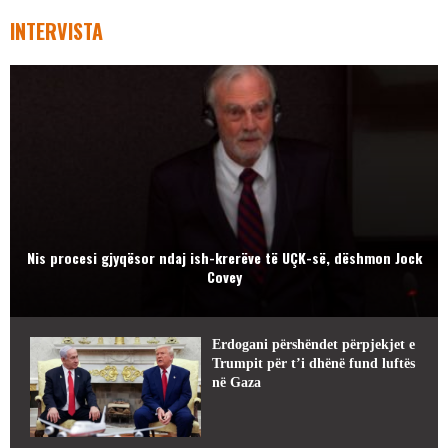
INTERVISTA
Nis procesi gjyqësor ndaj ish-krerëve të UÇK-së, dëshmon Jock
Covey
Erdogani përshëndet përpjekjet e
Trumpit për t’i dhënë fund luftës
në Gaza