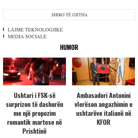
SHIKO TË GJITHA
LAJME TEKNOLOGJIKE
MEDIA SOCIALE
HUMOR
Ushtari i FSK-së
Ambasadori Antonini
surprizon të dashurën
vlerëson angazhimin e
me një propozim
ushtarëve italianë në
romantik martese në
KFOR
Prishtinë