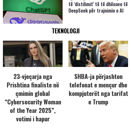
të ‘distilimit’ të të dhënave të
DeepSeek për trajnimin e AI
TEKNOLOGJI
23-vjeçarja nga
SHBA-ja përjashton
Prishtina finaliste në
telefonat e mençur dhe
çmimin global
kompjuterët nga tarifat
“Cybersecurity Woman
e Trump
of the Year 2025”,
votimi i hapur