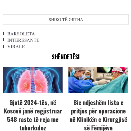
SHIKO TË GJITHA
BARSOLETA
INTERESANTE
VIRALE
SHËNDETËSI
Gjatë 2024-tës, në
Bie ndjeshëm lista e
Kosovë janë regjistruar
pritjes për operacione
548 raste të reja me
në Klinikën e Kirurgjisë
tuberkuloz
së Fëmijëve