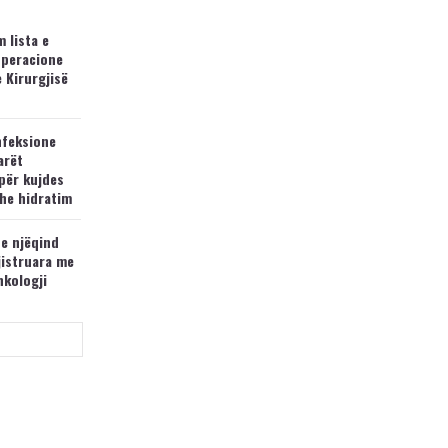
 lista e
operacione
e Kirurgjisë
nfeksione
arët
për kujdes
he hidratim
 e njëqind
jistruara me
nkologji