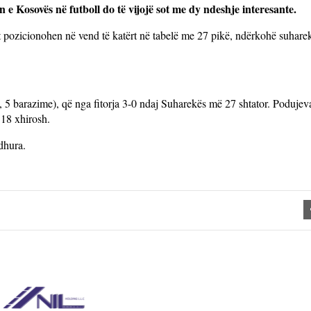
 e Kosovës në futboll do të vijojë sot me dy ndeshje interesante.
t pozicionohen në vend të katërt në tabelë me 27 pikë, ndërkohë suharek
e, 5 barazime), që nga fitorja 3-0 ndaj Suharekës më 27 shtator. Poduje
 18 xhirosh.
dhura.