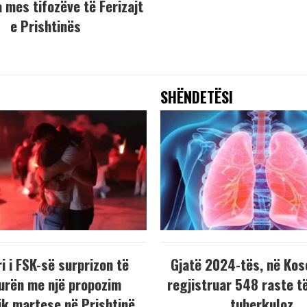
 mes tifozëve të Ferizajt
e Prishtinës
SHËNDETËSI
i i FSK-së surprizon të
Gjatë 2024-tës, në Kos
urën me një propozim
regjistruar 548 raste t
k martese në Prishtinë
tuberkuloz