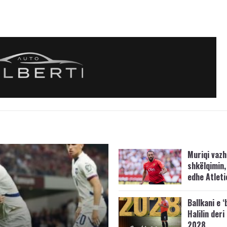
Muriqi vaz
shkëlqimin,
edhe Atleti
Ballkani e ‘
Halilin deri
2028