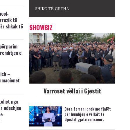
SHIKO TË GJITHA
pool-
rrezik të
SHOWBIZ
për shkak të
përparim
 renditjen e
ich –
ormacionet
Varroset vëllai i Gjestit
tohet nga
ër ndeshjen
Bora Zemani prek me fjalët
me
për humbjen e vëllait të
Gjestit gjatë emisionit
n