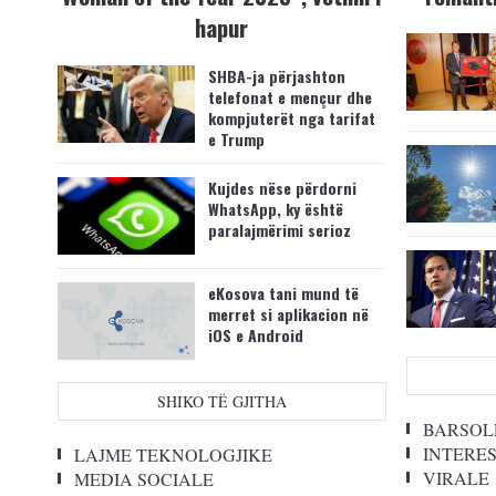
hapur
SHBA-ja përjashton
telefonat e mençur dhe
kompjuterët nga tarifat
e Trump
Kujdes nëse përdorni
WhatsApp, ky është
paralajmërimi serioz
eKosova tani mund të
merret si aplikacion në
iOS e Android
SHIKO TË GJITHA
BARSOL
INTERE
LAJME TEKNOLOGJIKE
VIRALE
MEDIA SOCIALE