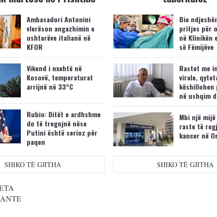
Ambasadori Antonini
Bie ndjeshëm
vlerëson angazhimin e
pritjes për 
ushtarëve italianë në
në Klinikën 
KFOR
së Fëmijëve
Vikend i nxehtë në
Rastet me i
Kosovë, temperaturat
virale, qytet
arrijnë në 33°C
këshillohen 
në ushqim d
Rubio: Ditët e ardhshme
Mbi një mijë
do të tregojnë nëse
raste të reg
Putini është serioz për
kancer në O
paqen
SHIKO TË GJITHA
SHIKO TË GJITHA
ETA
SANTE