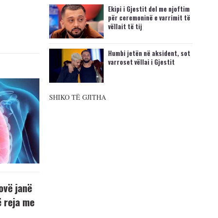
Ekipi i Gjestit del me njoftim
për ceremoninë e varrimit të
vëllait të tij
Humbi jetën në aksident, sot
varroset vëllai i Gjestit
SHIKO TË GJITHA
ovë janë
ë reja me