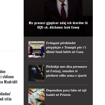
Nis procesi gjyqësor ndaj ish-krerëve të
UÇK-së, dëshmon Jock Covey
Erdogani përshëndet
përpjekjet e Trumpit për t’i
dhënë fund luftës në Gaza
Përleshje mes disa personave
hdon
në Ferizaj, tentohet të
 i shënon
përdoret edhe arma e zjarrit
co Madridit
Deponohen para false në një
blindon’
bankë në Prizren
 në vitin