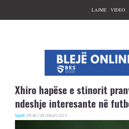
LAJME
VIDEO
Xhiro hapëse e stinorit pran
ndeshje interesante në futb
Sport
09:46 / 08 Shkurt 2025