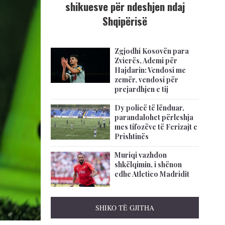
shikuesve për ndeshjen ndaj
Shqipërisë
Zgjodhi Kosovën para
Zvicrës, Ademi për
Hajdarin: Vendosi me
zemër, vendosi për
prejardhjen e tij
Dy policë të lënduar,
parandalohet përleshja
mes tifozëve të Ferizajt e
Prishtinës
Muriqi vazhdon
shkëlqimin, i shënon
edhe Atletico Madridit
SHIKO TË GJITHA