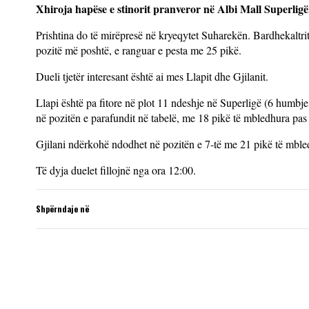
Xhiroja hapëse e stinorit pranveror në Albi Mall Superligën
Prishtina do të mirëpresë në kryeqytet Suharekën. Bardhekaltri
pozitë më poshtë, e ranguar e pesta me 25 pikë.
Dueli tjetër interesant është ai mes Llapit dhe Gjilanit.
Llapi është pa fitore në plot 11 ndeshje në Superligë (6 humbj
në pozitën e parafundit në tabelë, me 18 pikë të mbledhura pas
Gjilani ndërkohë ndodhet në pozitën e 7-të me 21 pikë të mble
Të dyja duelet fillojnë nga ora 12:00.
Shpërndaje në