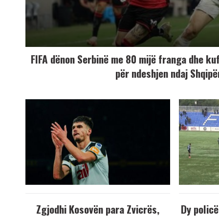
FIFA dënon Serbinë me 80 mijë franga dhe ku
për ndeshjen ndaj Shqipë
Zgjodhi Kosovën para Zvicrës,
Dy policë