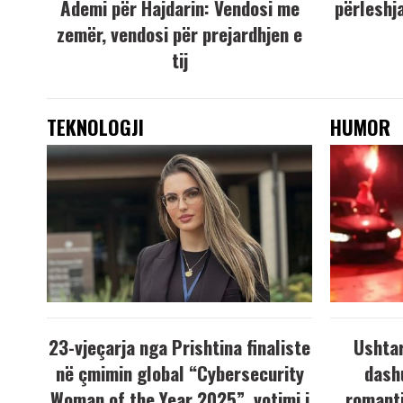
Ademi për Hajdarin: Vendosi me
përleshja
zemër, vendosi për prejardhjen e
tij
TEKNOLOGJI
HUMOR
23-vjeçarja nga Prishtina finaliste
Ushtar
në çmimin global “Cybersecurity
dash
Woman of the Year 2025”, votimi i
romanti