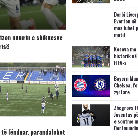
Derbi Liver
Everton në 
mos luhet 
motit
fizon numrin e shikuesve
risë
Kosova me 
historik në
FIFA-s
Bayern Mun
Chelsea, f
zyrtare
Zhegrova f
Juventus p
e sontme 
Dortmundi
 të lënduar, parandalohet