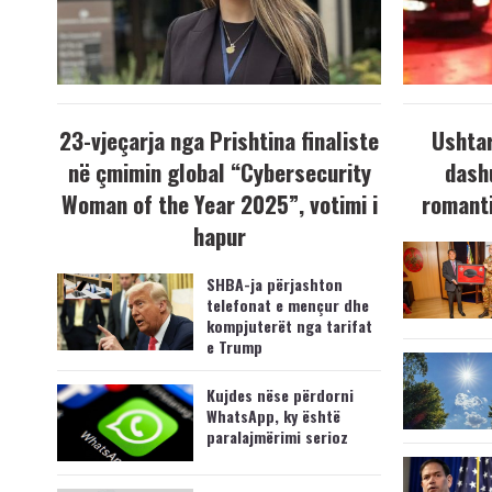
23-vjeçarja nga Prishtina finaliste
Ushtar
në çmimin global “Cybersecurity
dash
Woman of the Year 2025”, votimi i
romanti
hapur
SHBA-ja përjashton
telefonat e mençur dhe
kompjuterët nga tarifat
e Trump
Kujdes nëse përdorni
WhatsApp, ky është
paralajmërimi serioz