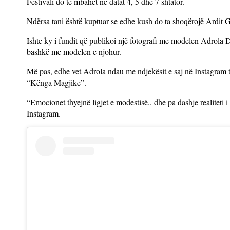
Festivali do të mbahet në datat 4, 5 dhe 7 shtator.
Ndërsa tani është kuptuar se edhe kush do ta shoqërojë Ardit 
Ishte ky i fundit që publikoi një fotografi me modelen Adrola D
bashkë me modelen e njohur.
Më pas, edhe vet Adrola ndau me ndjekësit e saj në Instagram të 
“Kënga Magjike”.
“Emocionet thyejnë ligjet e modestisë.. dhe pa dashje realiteti
Instagram.