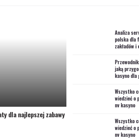
Analiza ser
polska dla 
zakładów i 
Przewodnik
jaką przygo
kasyno dla 
Wszystko c
wiedzieć o 
nv kasyno
ty dla najlepszej zabawy
Wszystko c
wiedzieć o 
nv kasyno