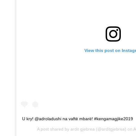
View this post on Instag
U kry! @adroladushi na vaftë mbarë! #kengamagjike2019
A post shared by
ardit gjebrea
(@arditgjebrea) on
A