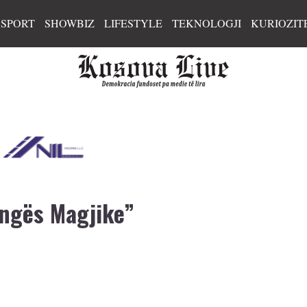
SPORT
SHOWBIZ
LIFESTYLE
TEKNOLOGJI
KURIOZIT
ëngës Magjike”