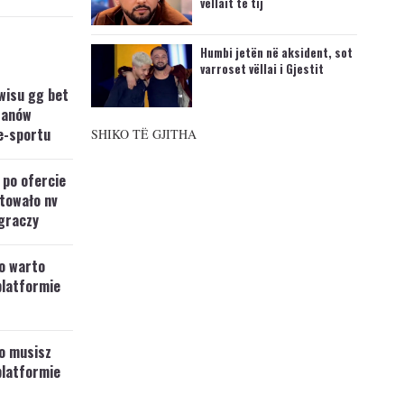
vëllait të tij
Humbi jetën në aksident, sot
varroset vëllai i Gjestit
wisu gg bet
fanów
e-sportu
SHIKO TË GJITHA
 po ofercie
towało nv
graczy
o warto
platformie
o musisz
platformie