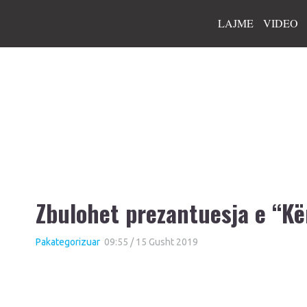
LAJME
VIDEO
Zbulohet prezantuesja e “K
Pakategorizuar
09:55 / 15 Gusht 2019