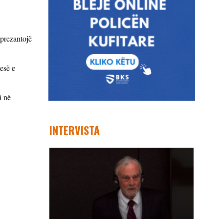
 prezantojë
jesë e
i në
INTERVISTA