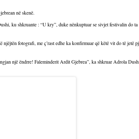
Gjebrean në skenë.
ushi, ku shkruante : “U kry”, duke nënkuptuar se sivjet festivalin do ta
njëjtën fotografi, me ç’rast edhe ka konfirmuar që këtë vit do të jetë p
 i ngjan një ëndrre! Faleminderit Ardit Gjebrea”, ka shkruar Adrola Dush