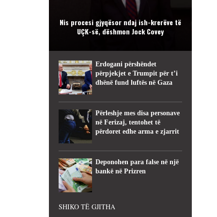
Nis procesi gjyqësor ndaj ish-krerëve të
UÇK-së, dëshmon Jock Covey
Erdogani përshëndet
përpjekjet e Trumpit për t’i
dhënë fund luftës në Gaza
Përleshje mes disa personave
në Ferizaj, tentohet të
përdoret edhe arma e zjarrit
Deponohen para false në një
bankë në Prizren
SHIKO TË GJITHA