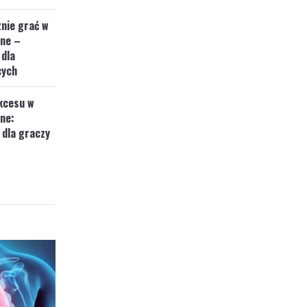
nie grać w
ine –
 dla
cych
kcesu w
ine:
 dla graczy