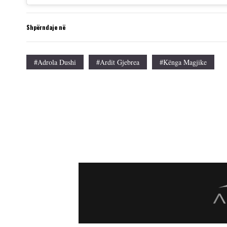
Shpërndaje në
#Adrola Dushi
#Ardit Gjebrea
#Kënga Magjike