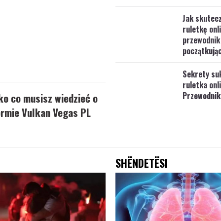
Jak skutecz
ruletkę onl
przewodnik
początkują
Sekrety su
ruletka onl
Przewodnik
o co musisz wiedzieć o
ormie Vulkan Vegas PL
SHËNDETËSI