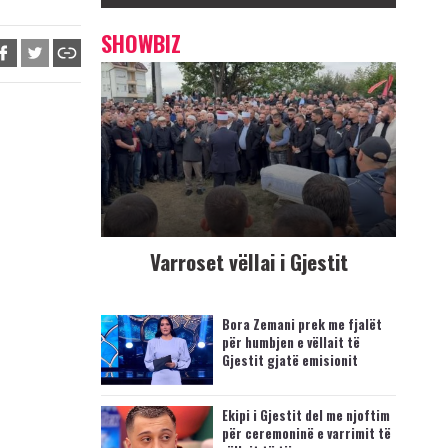
SHOWBIZ
Varroset vëllai i Gjestit
Bora Zemani prek me fjalët
për humbjen e vëllait të
Gjestit gjatë emisionit
Ekipi i Gjestit del me njoftim
për ceremoninë e varrimit të