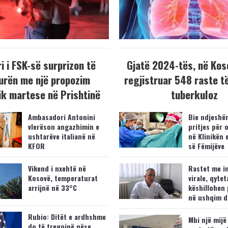
i i FSK-së surprizon të
Gjatë 2024-tës, në Kos
urën me një propozim
regjistruar 548 raste t
k martese në Prishtinë
tuberkuloz
Ambasadori Antonini
Bie ndjeshëm
vlerëson angazhimin e
pritjes për 
ushtarëve italianë në
në Klinikën 
KFOR
së Fëmijëve
Vikend i nxehtë në
Rastet me i
Kosovë, temperaturat
virale, qytet
arrijnë në 33°C
këshillohen 
në ushqim d
Rubio: Ditët e ardhshme
Mbi një mijë
do të tregojnë nëse