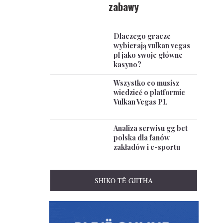
zabawy
Dlaczego gracze
wybierają vulkan vegas
pl jako swoje główne
kasyno?
Wszystko co musisz
wiedzieć o platformie
Vulkan Vegas PL
Analiza serwisu gg bet
polska dla fanów
zakładów i e-sportu
SHIKO TË GJITHA