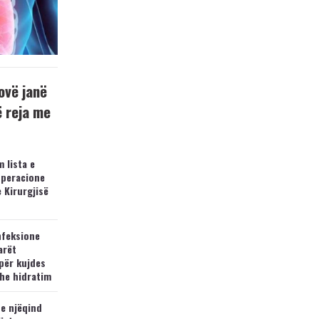
ovë janë
ë reja me
 lista e
operacione
e Kirurgjisë
nfeksione
arët
për kujdes
he hidratim
 e njëqind