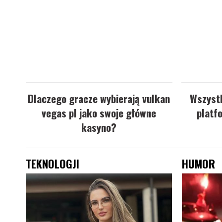
Dlaczego gracze wybierają vulkan
Wszystk
vegas pl jako swoje główne
platf
kasyno?
TEKNOLOGJI
HUMOR