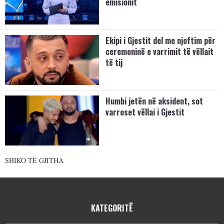
emisionit
Ekipi i Gjestit del me njoftim për
ceremoninë e varrimit të vëllait
të tij
Humbi jetën në aksident, sot
varroset vëllai i Gjestit
SHIKO TË GJITHA
KATEGORITË