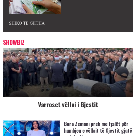
SHIKO TË GJITHA
SHOWBIZ
Varroset vëllai i Gjestit
Bora Zemani prek me fjalët për
humbjen e vëllait të Gjestit gjatë