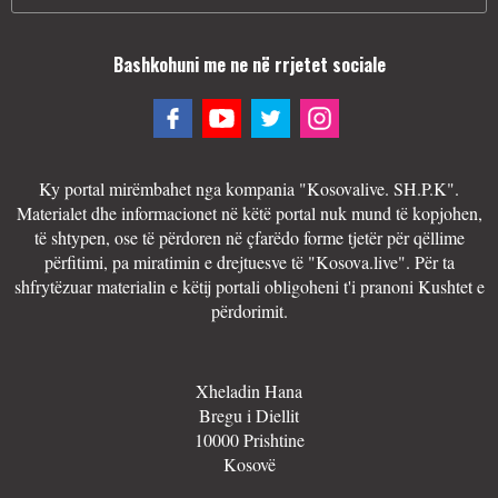
Bashkohuni me ne në rrjetet sociale
Ky portal mirëmbahet nga kompania "Kosovalive. SH.P.K".
Materialet dhe informacionet në këtë portal nuk mund të kopjohen,
të shtypen, ose të përdoren në çfarëdo forme tjetër për qëllime
përfitimi, pa miratimin e drejtuesve të "Kosova.live". Për ta
shfrytëzuar materialin e këtij portali obligoheni t'i pranoni Kushtet e
përdorimit.
Xheladin Hana
Bregu i Diellit
10000 Prishtine
Kosovë