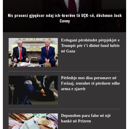
Nis procesi gjyqësor ndaj ish-krerëve të UÇK-së, dëshmon Jock
Covey
Erdogani përshëndet përpjekjet e
Trumpit për t’i dhënë fund luftës
në Gaza
Përleshje mes disa personave në
Ferizaj, tentohet të përdoret edhe
arma e zjarrit
Deponohen para false në një
bankë në Prizren