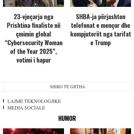
23-vjeçarja nga
SHBA-ja përjashton
Prishtina finaliste në
telefonat e mençur dhe
çmimin global
kompjuterët nga tarifat
“Cybersecurity Woman
e Trump
of the Year 2025”,
votimi i hapur
SHIKO TË GJITHA
LAJME TEKNOLOGJIKE
MEDIA SOCIALE
HUMOR