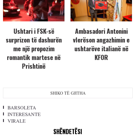
Ushtari i FSK-së
Ambasadori Antonini
surprizon të dashurën
vlerëson angazhimin e
me një propozim
ushtarëve italianë në
romantik martese në
KFOR
Prishtinë
SHIKO TË GJITHA
BARSOLETA
INTERESANTE
VIRALE
SHËNDETËSI