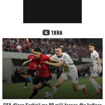
TJERA
FIFA dënon Serbinë me 80 mijë franga dhe kufizon