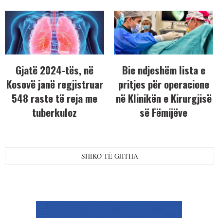
Gjatë 2024-tës, në
Bie ndjeshëm lista e
Kosovë janë regjistruar
pritjes për operacione
548 raste të reja me
në Klinikën e Kirurgjisë
tuberkuloz
së Fëmijëve
SHIKO TË GJITHA