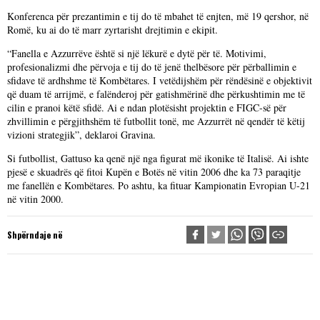
Konferenca për prezantimin e tij do të mbahet të enjten, më 19 qershor, në
Romë, ku ai do të marr zyrtarisht drejtimin e ekipit.
“Fanella e Azzurrëve është si një lëkurë e dytë për të. Motivimi,
profesionalizmi dhe përvoja e tij do të jenë thelbësore për përballimin e
sfidave të ardhshme të Kombëtares. I vetëdijshëm për rëndësinë e objektivit
që duam të arrijmë, e falënderoj për gatishmërinë dhe përkushtimin me të
cilin e pranoi këtë sfidë. Ai e ndan plotësisht projektin e FIGC-së për
zhvillimin e përgjithshëm të futbollit tonë, me Azzurrët në qendër të këtij
vizioni strategjik”, deklaroi Gravina.
Si futbollist, Gattuso ka qenë një nga figurat më ikonike të Italisë. Ai ishte
pjesë e skuadrës që fitoi Kupën e Botës në vitin 2006 dhe ka 73 paraqitje
me fanellën e Kombëtares. Po ashtu, ka fituar Kampionatin Evropian U-21
në vitin 2000.
Shpërndaje në