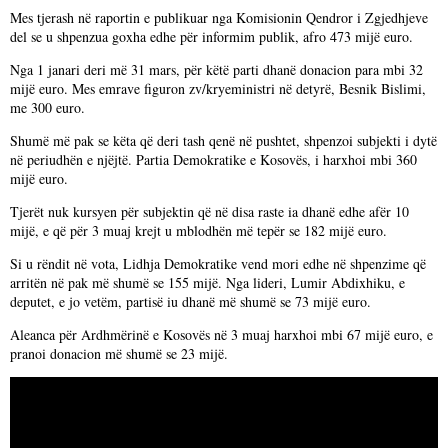
Mes tjerash në raportin e publikuar nga Komisionin Qendror i Zgjedhjeve
del se u shpenzua goxha edhe për informim publik, afro 473 mijë euro.
Nga 1 janari deri më 31 mars, për këtë parti dhanë donacion para mbi 32
mijë euro. Mes emrave figuron zv/kryeministri në detyrë, Besnik Bislimi,
me 300 euro.
Shumë më pak se këta që deri tash qenë në pushtet, shpenzoi subjekti i dytë
në periudhën e njëjtë. Partia Demokratike e Kosovës, i harxhoi mbi 360
mijë euro.
Tjerët nuk kursyen për subjektin që në disa raste ia dhanë edhe afër 10
mijë, e që për 3 muaj krejt u mblodhën më tepër se 182 mijë euro.
Si u rëndit në vota, Lidhja Demokratike vend mori edhe në shpenzime që
arritën në pak më shumë se 155 mijë. Nga lideri, Lumir Abdixhiku, e
deputet, e jo vetëm, partisë iu dhanë më shumë se 73 mijë euro.
Aleanca për Ardhmërinë e Kosovës në 3 muaj harxhoi mbi 67 mijë euro, e
pranoi donacion më shumë se 23 mijë.