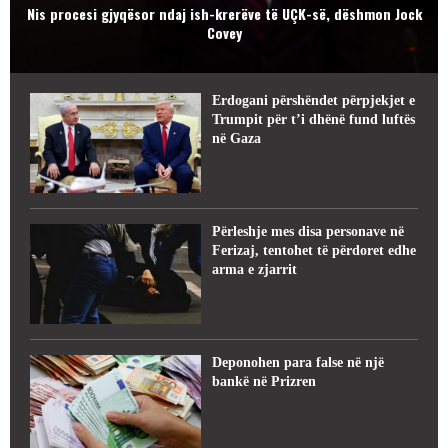
Nis procesi gjyqësor ndaj ish-krerëve të UÇK-së, dëshmon Jock
Covey
Erdogani përshëndet përpjekjet e
Trumpit për t’i dhënë fund luftës
në Gaza
Përleshje mes disa personave në
Ferizaj, tentohet të përdoret edhe
arma e zjarrit
Deponohen para false në një
bankë në Prizren