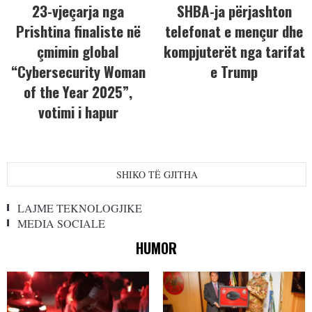
23-vjeçarja nga
SHBA-ja përjashton
Prishtina finaliste në
telefonat e mençur dhe
çmimin global
kompjuterët nga tarifat
“Cybersecurity Woman
e Trump
of the Year 2025”,
votimi i hapur
SHIKO TË GJITHA
LAJME TEKNOLOGJIKE
MEDIA SOCIALE
HUMOR