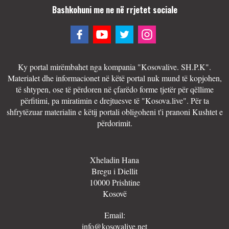
Bashkohuni me ne në rrjetet sociale
Ky portal mirëmbahet nga kompania "Kosovalive. SH.P.K".
Materialet dhe informacionet në këtë portal nuk mund të kopjohen,
të shtypen, ose të përdoren në çfarëdo forme tjetër për qëllime
përfitimi, pa miratimin e drejtuesve të "Kosova.live". Për ta
shfrytëzuar materialin e këtij portali obligoheni t'i pranoni Kushtet e
përdorimit.
Xheladin Hana
Bregu i Diellit
10000 Prishtine
Kosovë
Email:
info@kosovalive.net