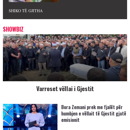
SHIKO TË GJITHA
SHOWBIZ
Varroset vëllai i Gjestit
Bora Zemani prek me fjalët për
humbjen e vëllait të Gjestit gjatë
emisionit