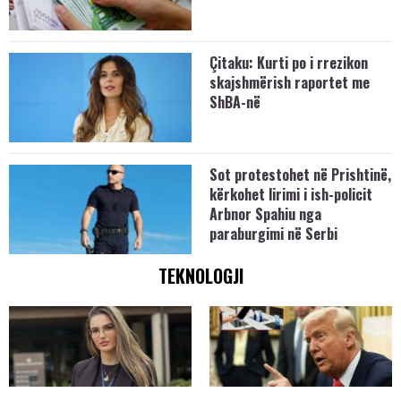
Çitaku: Kurti po i rrezikon
skajshmërish raportet me
ShBA-në
Sot protestohet në Prishtinë,
kërkohet lirimi i ish-policit
Arbnor Spahiu nga
paraburgimi në Serbi
TEKNOLOGJI