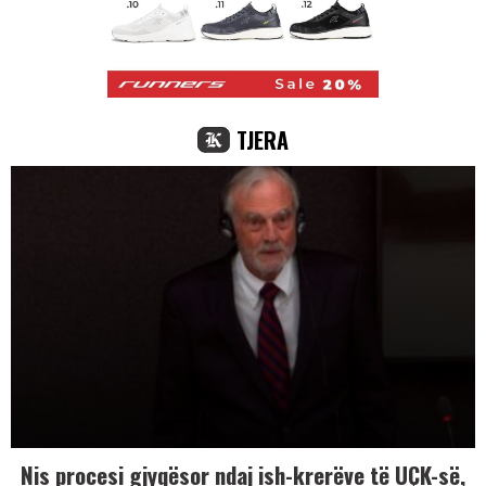
TJERA
Nis procesi gjyqësor ndaj ish-krerëve të UÇK-së,