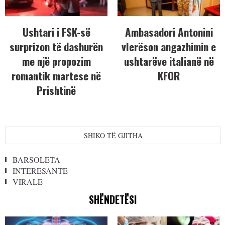
Ushtari i FSK-së
Ambasadori Antonini
surprizon të dashurën
vlerëson angazhimin e
me një propozim
ushtarëve italianë në
romantik martese në
KFOR
Prishtinë
SHIKO TË GJITHA
BARSOLETA
INTERESANTE
VIRALE
SHËNDETËSI