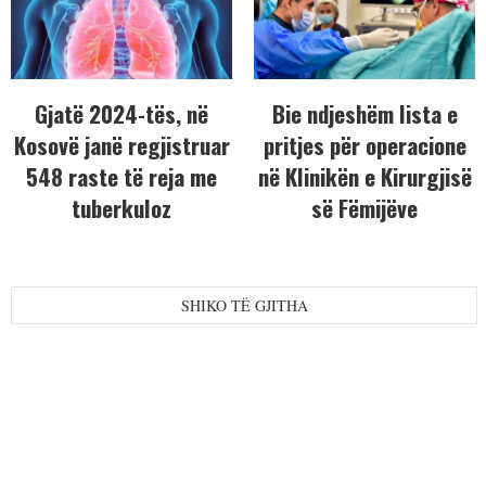
Gjatë 2024-tës, në
Bie ndjeshëm lista e
Kosovë janë regjistruar
pritjes për operacione
548 raste të reja me
në Klinikën e Kirurgjisë
tuberkuloz
së Fëmijëve
SHIKO TË GJITHA