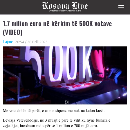
1.7 milion euro në kërkim të 500K votave
(VIDEO)
Lajme
20:54 / 28 Prill 2025
Me vota dolën të parët, e as me shpenzime nuk ua kalon kush.
Lëvizja Vetëvendosje, në 3 muajt e parë të vitit ku hynë fushata e
zgjedhjet, harxhuan më tepër se 1 milion e 700 mijë euro.