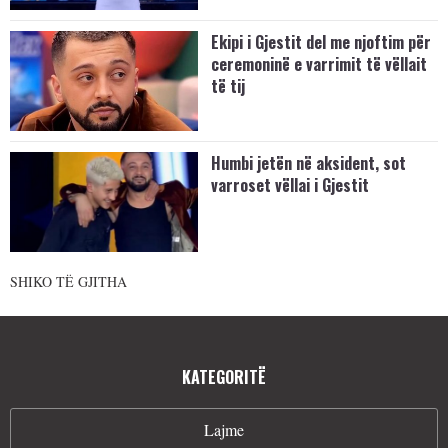
Ekipi i Gjestit del me njoftim për
ceremoninë e varrimit të vëllait
të tij
Humbi jetën në aksident, sot
varroset vëllai i Gjestit
SHIKO TË GJITHA
KATEGORITË
Lajme