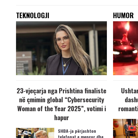
TEKNOLOGJI
HUMOR
23-vjeçarja nga Prishtina finaliste
Ushtar
në çmimin global “Cybersecurity
dash
Woman of the Year 2025”, votimi i
romanti
hapur
SHBA-ja përjashton
telefonat e mençur dhe