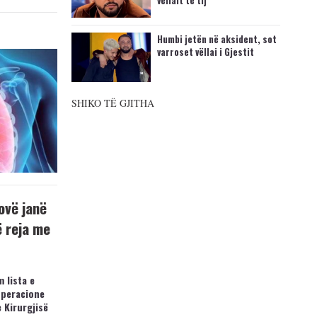
vëllait të tij
Humbi jetën në aksident, sot
varroset vëllai i Gjestit
SHIKO TË GJITHA
ovë janë
ë reja me
 lista e
operacione
e Kirurgjisë