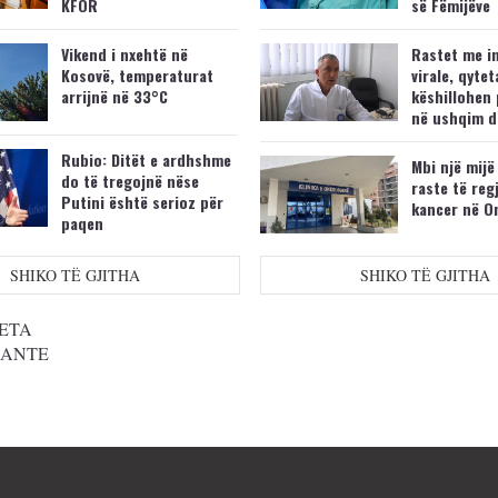
KFOR
së Fëmijëve
Vikend i nxehtë në
Rastet me i
Kosovë, temperaturat
virale, qytet
arrijnë në 33°C
këshillohen 
në ushqim d
Rubio: Ditët e ardhshme
Mbi një mijë
do të tregojnë nëse
raste të reg
Putini është serioz për
kancer në O
paqen
SHIKO TË GJITHA
SHIKO TË GJITHA
ETA
SANTE