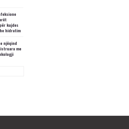
nfeksione
arët
për kujdes
he hidratim
 e njëqind
jistruara me
nkologji