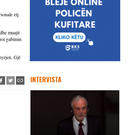
sonale etj.
 dhe muajit
aroi gabimin
hyrjen. Gjë
INTERVISTA