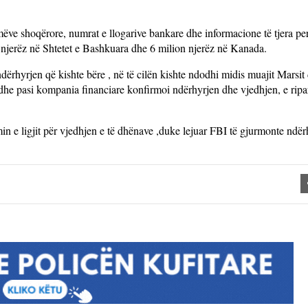
rmëve shoqërore, numrat e llogarive bankare dhe informacione të tjera per
 njerëz në Shtetet e Bashkuara dhe 6 milion njerëz në Kanada.
rhyrjen që kishte bëre , në të cilën kishte ndodhi midis muajit Marsit
 dhe pasi kompania financiare konfirmoi ndërhyrjen dhe vjedhjen, e rip
in e ligjit për vjedhjen e të dhënave ,duke lejuar FBI të gjurmonte ndër