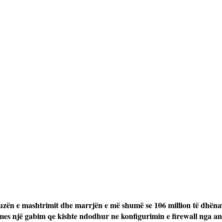
kuzën e mashtrimit dhe marrjën e më shumë se 106 million të dhëna
es një gabim qe kishte ndodhur ne konfigurimin e firewall nga an