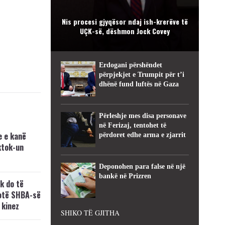
Nis procesi gjyqësor ndaj ish-krerëve të
UÇK-së, dëshmon Jock Covey
Erdogani përshëndet
përpjekjet e Trumpit për t’i
dhënë fund luftës në Gaza
Përleshje mes disa personave
në Ferizaj, tentohet të
e e kanë
përdoret edhe arma e zjarrit
ktok-un
Deponohen para false në një
bankë në Prizren
k do të
hotë SHBA-së
j kinez
SHIKO TË GJITHA