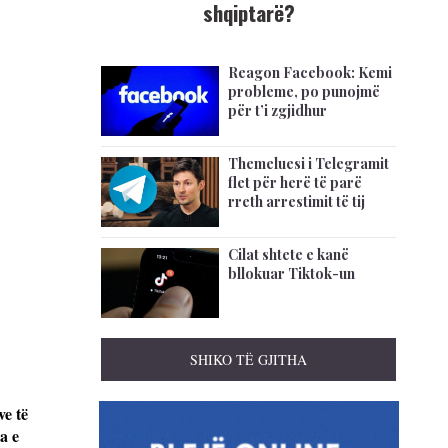
shqiptarë?
Reagon Facebook: Kemi
probleme, po punojmë
për t’i zgjidhur
Themeluesi i Telegramit
flet për herë të parë
rreth arrestimit të tij
Cilat shtete e kanë
bllokuar Tiktok-un
SHIKO TË GJITHA
ve të
a e