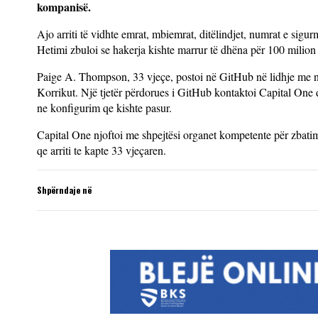
kompanisë.
Ajo arriti të vidhte emrat, mbiemrat, ditëlindjet, numrat e sigu
Hetimi zbuloi se hakerja kishte marrur të dhëna për 100 milion
Paige A. Thompson, 33 vjeçe, postoi në GitHub në lidhje me ndë
Korrikut. Një tjetër përdorues i GitHub kontaktoi Capital One
ne konfigurim qe kishte pasur.
Capital One njoftoi me shpejtësi organet kompetente për zbatim
qe arriti te kapte 33 vjeçaren.
Shpërndaje në