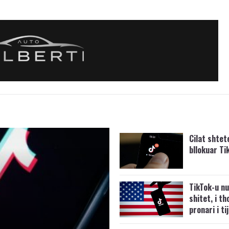
Cilat shtet
bllokuar Ti
TikTok-u nu
shitet, i t
pronari i ti