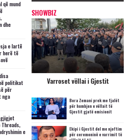
al që mund
jë
SHOWBIZ
,
n dhe
ja e lartë
r herë të
sovë
disa
Varroset vëllai i Gjestit
ë politikat
së për
t nga
Bora Zemani prek me fjalët
për humbjen e vëllait të
Gjestit gjatë emisionit
rgjigjet
e Threads,
Ekipi i Gjestit del me njoftim
ndryshimin e
për ceremoninë e varrimit të