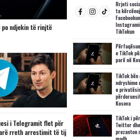
Rrjeti soci
ta kërcëno
Facebookun
Instagrami
 po ndjekin të rinjtë
TikTokun
Përfaqësues
e TikTok pë
parë në Ko
TikTok bën 
ndryshime n
e privatësi
përdoruesi
Kosova
TikTok i pë
si i Telegramit flet për
Twitter dh
arë rreth arrestimit të tij
prezanton 
madh