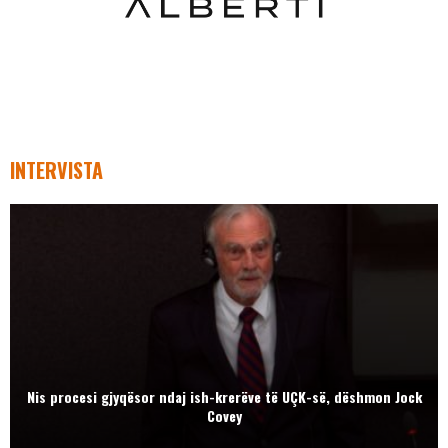
INTERVISTA
Nis procesi gjyqësor ndaj ish-krerëve të UÇK-së, dëshmon Jock
Covey