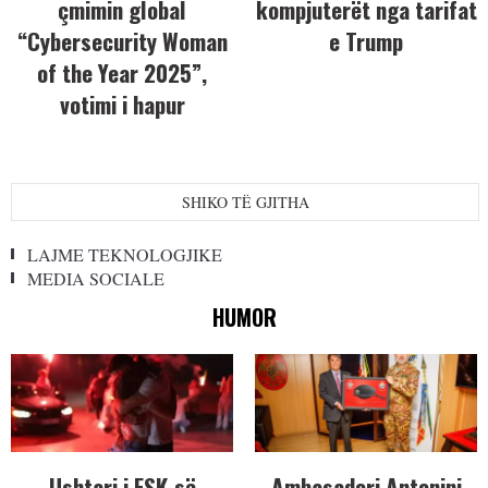
çmimin global
kompjuterët nga tarifat
“Cybersecurity Woman
e Trump
of the Year 2025”,
votimi i hapur
SHIKO TË GJITHA
LAJME TEKNOLOGJIKE
MEDIA SOCIALE
HUMOR
Ushtari i FSK-së
Ambasadori Antonini