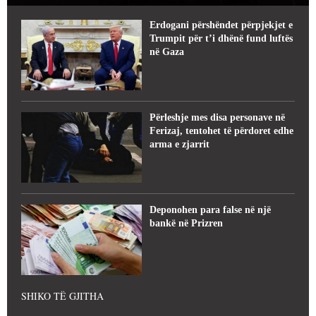
Erdogani përshëndet përpjekjet e
Trumpit për t’i dhënë fund luftës
në Gaza
Përleshje mes disa personave në
Ferizaj, tentohet të përdoret edhe
arma e zjarrit
Deponohen para false në një
bankë në Prizren
SHIKO TË GJITHA