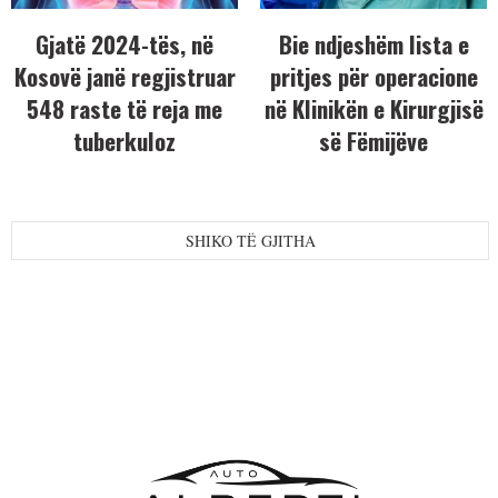
Gjatë 2024-tës, në
Bie ndjeshëm lista e
Kosovë janë regjistruar
pritjes për operacione
548 raste të reja me
në Klinikën e Kirurgjisë
tuberkuloz
së Fëmijëve
SHIKO TË GJITHA