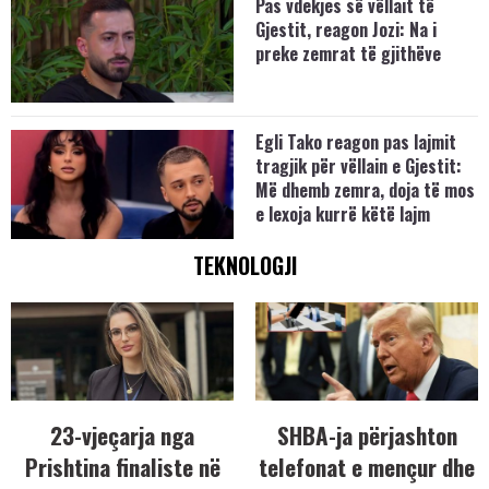
Pas vdekjes së vëllait të
Gjestit, reagon Jozi: Na i
preke zemrat të gjithëve
Egli Tako reagon pas lajmit
tragjik për vëllain e Gjestit:
Më dhemb zemra, doja të mos
e lexoja kurrë këtë lajm
TEKNOLOGJI
23-vjeçarja nga
SHBA-ja përjashton
Prishtina finaliste në
telefonat e mençur dhe