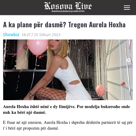
A ka plane për dasmë? Tregon Aurela Hoxha
Showbiz
18:47 / 25 Shkurt 2023
Aurela Hoxha është nënë e dy fëmijëve. Por modelja bukuroshe ende
nuk ka bërë një dasmë.
E ftuar në një emision, Aurela Hoxha i shprehu dëshirën partnerit të saj për
t’í bërë një propozim për dasmë.