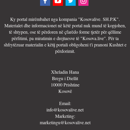
Ky portal mirëmbahet nga kompania "Kosovalive. SH.P.K".
Materialet dhe informacionet në këtë portal nuk mund të kopjohen,
të shtypen, ose të përdoren në çfarëdo forme tjetër për qëllime
përfitimi, pa miratimin e drejtuesve të "Kosova.live". Për ta
shfrytëzuar materialin e këtij portali obligoheni t'i pranoni Kushtet e
përdorimit.
Xheladin Hana
Bregu i Diellit
10000 Prishtine
Kosovë
Email:
info@kosovalive.net
Marketing:
marketingu@kosovalive.net