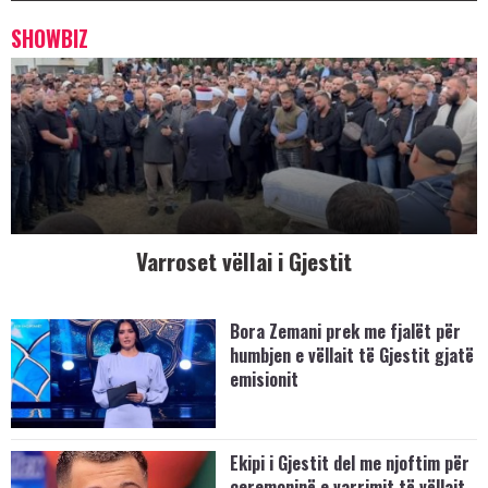
SHOWBIZ
Varroset vëllai i Gjestit
Bora Zemani prek me fjalët për
humbjen e vëllait të Gjestit gjatë
emisionit
Ekipi i Gjestit del me njoftim për
ceremoninë e varrimit të vëllait