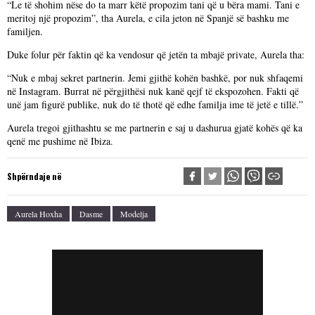
“Le të shohim nëse do ta marr këtë propozim tani që u bëra mami. Tani e
meritoj një propozim”, tha Aurela, e cila jeton në Spanjë së bashku me
familjen.
Duke folur për faktin që ka vendosur që jetën ta mbajë private, Aurela tha:
“Nuk e mbaj sekret partnerin. Jemi gjithë kohën bashkë, por nuk shfaqemi
në Instagram. Burrat në përgjithësi nuk kanë qejf të ekspozohen. Fakti që
unë jam figurë publike, nuk do të thotë që edhe familja ime të jetë e tillë.”
Aurela tregoi gjithashtu se me partnerin e saj u dashurua gjatë kohës që ka
qenë me pushime në Ibiza.
Shpërndaje në
Aurela Hoxha
Dasme
Modelja