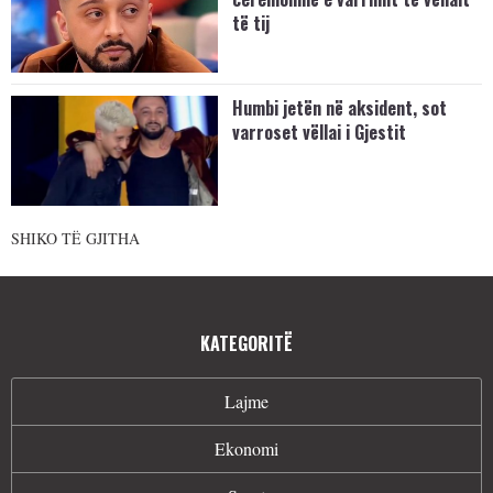
të tij
Humbi jetën në aksident, sot
varroset vëllai i Gjestit
SHIKO TË GJITHA
KATEGORITË
Lajme
Ekonomi