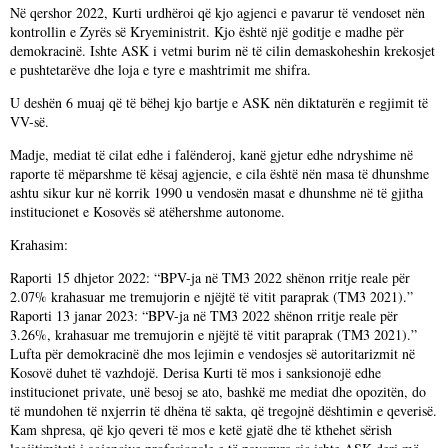
Në qershor 2022, Kurti urdhëroi që kjo agjenci e pavarur të vendoset nën
kontrollin e Zyrës së Kryeministrit. Kjo është një goditje e madhe për
demokracinë. Ishte ASK i vetmi burim në të cilin demaskoheshin krekosjet
e pushtetarëve dhe loja e tyre e mashtrimit me shifra.
U deshën 6 muaj që të bëhej kjo bartje e ASK nën diktaturën e regjimit të
VV-së.
Madje, mediat të cilat edhe i falënderoj, kanë gjetur edhe ndryshime në
raporte të mëparshme të kësaj agjencie, e cila është nën masa të dhunshme
ashtu sikur kur në korrik 1990 u vendosën masat e dhunshme në të gjitha
institucionet e Kosovës së atëhershme autonome.
Krahasim:
Raporti 15 dhjetor 2022: “BPV-ja në TM3 2022 shënon rritje reale për
2.07% krahasuar me tremujorin e njëjtë të vitit paraprak (TM3 2021).”
Raporti 13 janar 2023: “BPV-ja në TM3 2022 shënon rritje reale për
3.26%, krahasuar me tremujorin e njëjtë të vitit paraprak (TM3 2021).”
Lufta për demokracinë dhe mos lejimin e vendosjes së autoritarizmit në
Kosovë duhet të vazhdojë. Derisa Kurti të mos i sanksionojë edhe
institucionet private, unë besoj se ato, bashkë me mediat dhe opozitën, do
të mundohen të nxjerrin të dhëna të sakta, që tregojnë dështimin e qeverisë.
Kam shpresa, që kjo qeveri të mos e ketë gjatë dhe të kthehet sërish