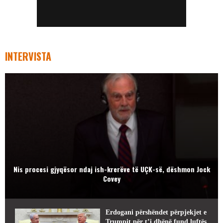
INTERVISTA
Nis procesi gjyqësor ndaj ish-krerëve të UÇK-së, dëshmon Jock
Covey
Erdogani përshëndet përpjekjet e
Trumpit për t’i dhënë fund luftës