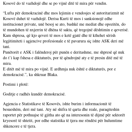
Kosovë do të vazhdojë dhe se po vijnë ditë të mira për vendin.
“Lufta për demokracinë dhe mos lejimin e vendosjes së autoritarizmit në
Kosovë duhet të vazhdojë. Derisa Kurti të mos i sanksionojë edhe
institucionet private, unë besoj se ato, bashkë me mediat dhe opozitën, do
të mundohen të nxjerrin të dhëna të sakta, që tregojnë dështimin e qeverisë.
Kam shpresa, që kjo qeveri të mos e ketë gjatë dhe të kthehet sërish
legjitimiteti i agjencive profesionale e të pavarura siç ishte ASK deri më
tani.
Punëtorët e ASK i falënderoj për punën e deritashme, me shpresë që nuk
do t’i kap fshesa e diktaturës, por të qëndrojnë aty e të presin ditë më të
mira.
E ditët më të mira po vijnë. E ardhmja nuk është e diktaturës, por e
demokracisë.”, ka shkruar Blaka.
Postimi i plotë:
Goditje e radhës kundër demokracisë.
Agjencia e Statistikave të Kosovës, ishte burim i informacionit të
besueshëm, deri më tani. Aty në shifra të qarta dhe reale, paraqiteshin
raportet për pothuajse të gjitha ato që na interesonin të dijmë për sektorët
kryesorë të shtetit, por edhe statistika të tjera me rëndësi për hulumtime
shkencore e të tjera.