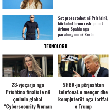
Sot protestohet në Prishtinë,
kërkohet lirimi i ish-policit
Arbnor Spahiu nga
paraburgimi në Serbi
TEKNOLOGJI
23-vjeçarja nga
SHBA-ja përjashton
Prishtina finaliste në
telefonat e mençur dhe
çmimin global
kompjuterët nga tarifat
“Cybersecurity Woman
e Trump