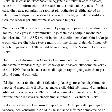
Blaka ka shkruar në “Facebook” se Agjencia e Statistikave të Kosovës,
ishte burim i informacionit të besueshëm, deri më tani. Aty në shifra të
qarta dhe reale, paraqiteshin raportet për pothuajse të gjitha ato që na
interesonin të dijmë për sektorët kryesorë të shtetit, por edhe statistika të
tjera me rëndësi për hulumtime shkencore e të tjera.
“Në qershor 2022, Kurti urdhëroi që kjo agjenci e pavarur të vendoset nën
kontrollin e Zyrës së Kryeministrit. Kjo është një goditje e madhe për
demokracinë. Ishte ASK i vetmi burim në të cilin demaskoheshin krekosjet
e pushtetarëve dhe loja e tyre e mashtrimit me shifra. U deshën 6 muaj që
të bëhej kjo bartje e ASK nën diktaturën e regjimit të VV-së.”, ka shkruar
Blaka.
Drejtori për Informim i AAK-së ka krahasuar këtë veprim me masat e
dhunshme të vendosura nga Millosheviqi në Kosovën autonome në korrik
të vitit 1990 dhe ka falënderuar mediat që po raportojnë guximshëm për
këto të bëma të pushtetit.
“Madje, mediat të cilat edhe i falënderoj, kanë gjetur edhe ndryshime në
raporte të mëparshme të kësaj agjencie, e cila është nën masa të dhunshme
ashtu sikur kur në korrik 1990 u vendosën masat e dhunshme në të gjitha
institucionet e Kosovës së atëhershme autonome.”, ka shkruar Blaka.
Blaka ka postuar një krahasim të raporteve të ASK, para dhe pasi ajo të
vendosej nën kontrollin e ZKM, duke shtuar se lufta për demokracinë në