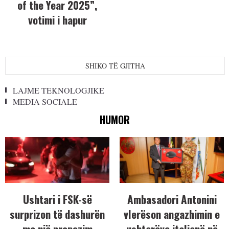
of the Year 2025”,
votimi i hapur
SHIKO TË GJITHA
LAJME TEKNOLOGJIKE
MEDIA SOCIALE
HUMOR
Ushtari i FSK-së
Ambasadori Antonini
surprizon të dashurën
vlerëson angazhimin e
me një propozim
ushtarëve italianë në