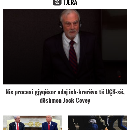
TJERA
Nis procesi gjyqësor ndaj ish-krerëve të UÇK-së,
dëshmon Jock Covey