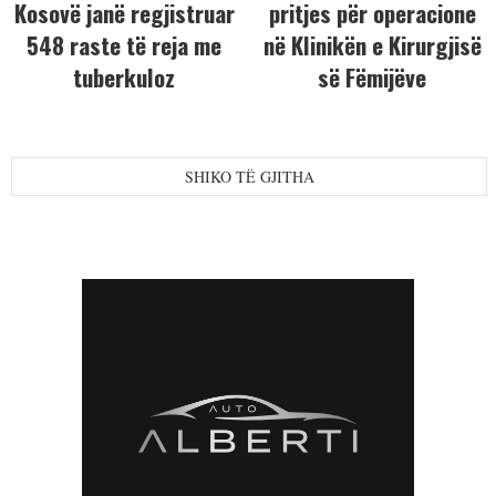
Kosovë janë regjistruar
pritjes për operacione
548 raste të reja me
në Klinikën e Kirurgjisë
tuberkuloz
së Fëmijëve
SHIKO TË GJITHA