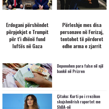
Erdogani përshëndet
Përleshje mes disa
përpjekjet e Trumpit
personave në Ferizaj,
për t’i dhënë fund
tentohet të përdoret
luftës në Gaza
edhe arma e zjarrit
Deponohen para false në një
bankë në Prizren
Çitaku: Kurti po i rrezikon
skajshmërish raportet me
ShBA-në