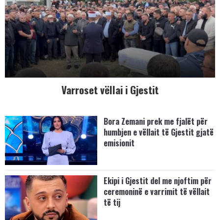
Varroset vëllai i Gjestit
Bora Zemani prek me fjalët për
humbjen e vëllait të Gjestit gjatë
emisionit
Ekipi i Gjestit del me njoftim për
ceremoninë e varrimit të vëllait
të tij