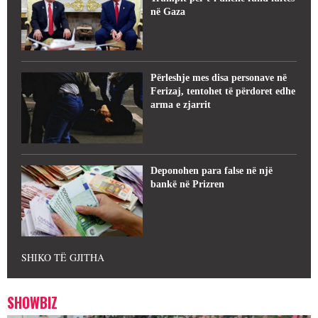
në Gaza
Përleshje mes disa personave në
Ferizaj, tentohet të përdoret edhe
arma e zjarrit
Deponohen para false në një
bankë në Prizren
SHIKO TË GJITHA
SHOWBIZ