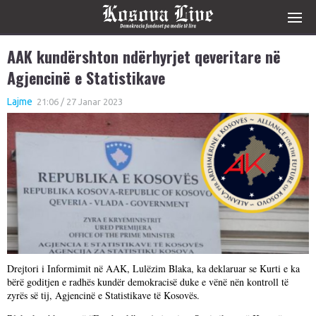
AAK kundërshton ndërhyrjet qeveritare në
Agjencinë e Statistikave
Lajme
21:06 / 27 Janar 2023
Drejtori i Informimit në AAK, Lulëzim Blaka, ka deklaruar se Kurti e ka
bërë goditjen e radhës kundër demokracisë duke e vënë nën kontroll të
zyrës së tij, Agjencinë e Statistikave të Kosovës.