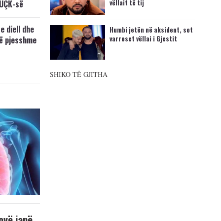
vëllait të tij
 UÇK-së
e diell dhe
Humbi jetën në aksident, sot
varroset vëllai i Gjestit
të pjesshme
SHIKO TË GJITHA
ovë janë