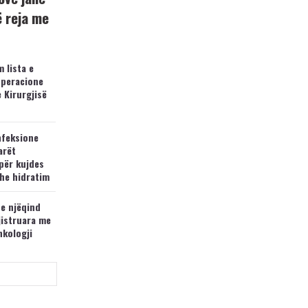
ë reja me
 lista e
operacione
e Kirurgjisë
nfeksione
arët
për kujdes
he hidratim
 e njëqind
jistruara me
nkologji