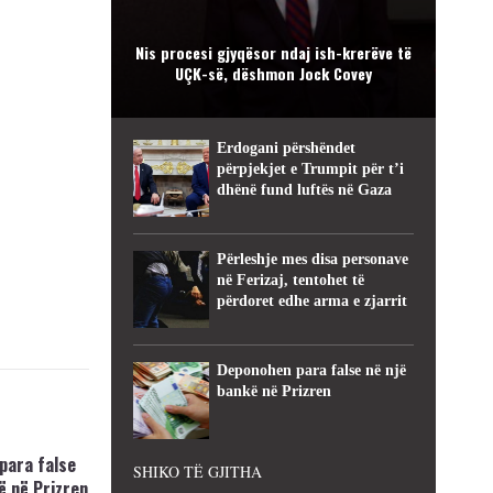
Nis procesi gjyqësor ndaj ish-krerëve të
UÇK-së, dëshmon Jock Covey
Erdogani përshëndet
përpjekjet e Trumpit për t’i
dhënë fund luftës në Gaza
Përleshje mes disa personave
në Ferizaj, tentohet të
përdoret edhe arma e zjarrit
Deponohen para false në një
bankë në Prizren
para false
SHIKO TË GJITHA
ë në Prizren