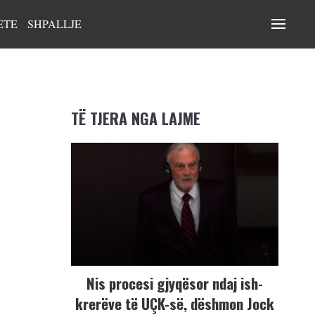
ETE
SHPALLJE
TË TJERA NGA LAJME
Nis procesi gjyqësor ndaj ish-
krerëve të UÇK-së, dëshmon Jock