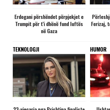
Erdogani përshëndet përpjekjet e
Përleshj
Trumpit për t’i dhënë fund luftës
Ferizaj, 
në Gaza
TEKNOLOGJI
HUMOR
23-vjeçarja nga Prishtina finaliste
Ushtar