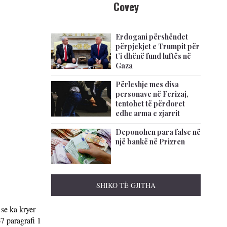
Covey
Erdogani përshëndet
përpjekjet e Trumpit për
t’i dhënë fund luftës në
Gaza
Përleshje mes disa
personave në Ferizaj,
tentohet të përdoret
edhe arma e zjarrit
Deponohen para false në
një bankë në Prizren
SHIKO TË GJITHA
se ka kryer
7 paragrafi 1