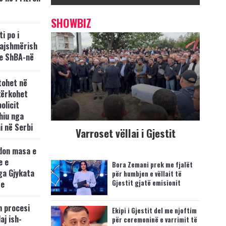
SHOWBIZ
i po i
kajshmërish
e ShBA-në
tohet në
kërkohet
policit
hiu nga
i në Serbi
Varroset vëllai i Gjestit
don masa e
e e
Bora Zemani prek me fjalët
ga Gjykata
për humbjen e vëllait të
Gjestit gjatë emisionit
se
n procesi
Ekipi i Gjestit del me njoftim
aj ish-
për ceremoninë e varrimit të