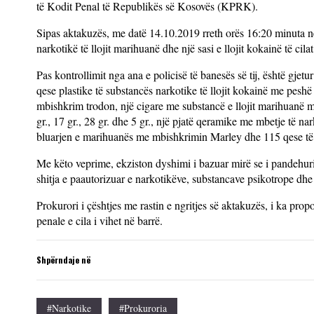
të Kodit Penal të Republikës së Kosovës (KPRK).
Sipas aktakuzës, me datë 14.10.2019 rreth orës 16:20 minuta në
narkotikë të llojit marihuanë dhe një sasi e llojit kokainë të cila
Pas kontrollimit nga ana e policisë të banesës së tij, është gje
qese plastike të substancës narkotike të llojit kokainë me peshë
mbishkrim trodon, një cigare me substancë e llojit marihuanë m
gr., 17 gr., 28 gr. dhe 5 gr., një pjatë qeramike me mbetje të n
bluarjen e marihuanës me mbishkrimin Marley dhe 115 qese të 
Me këto veprime, ekziston dyshimi i bazuar mirë se i pandehur
shitja e paautorizuar e narkotikëve, substancave psikotrope d
Prokurori i çështjes me rastin e ngritjes së aktakuzës, i ka prop
penale e cila i vihet në barrë.
Shpërndaje në
#narkotike
#Prokuroria