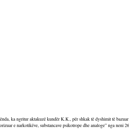
nda, ka ngritur aktakuzë kundër K.K., për shkak të dyshimit të bazuar 
torizuar e narkotikëve, substancave psikotrope dhe analoge” nga neni 26