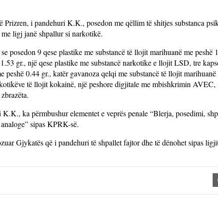
 Prizren, i pandehuri K.K., posedon me qëllim të shitjes substanca psi
t me ligj janë shpallur si narkotikë.
tur se posedon 9 qese plastike me substancë të llojit marihuanë me peshë 1
 1.53 gr., një qese plastike me substancë narkotike e llojit LSD, tre kap
e peshë 0.44 gr., katër gavanoza qelqi me substancë të llojit marihuan
arkotikëve të llojit kokainë, një peshore digjitale me mbishkrimin AVEC, 
zbrazëta.
i K.K., ka përmbushur elementet e veprës penale “Blerja, posedimi, sh
he analoge” sipas KPRK-së.
ozuar Gjykatës që i pandehuri të shpallet fajtor dhe të dënohet sipas ligji