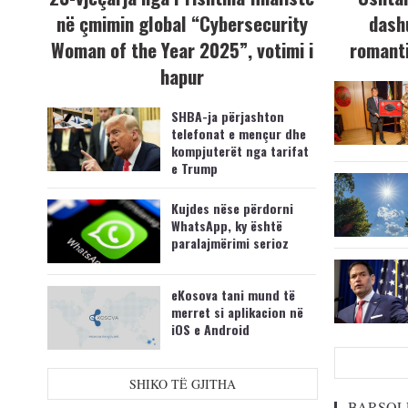
në çmimin global “Cybersecurity
dash
Woman of the Year 2025”, votimi i
romanti
hapur
SHBA-ja përjashton
telefonat e mençur dhe
kompjuterët nga tarifat
e Trump
Kujdes nëse përdorni
WhatsApp, ky është
paralajmërimi serioz
eKosova tani mund të
merret si aplikacion në
iOS e Android
SHIKO TË GJITHA
BARSOL