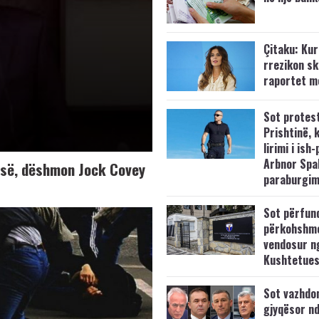
Çitaku: Kurt
rrezikon s
raportet m
Sot protes
Prishtinë, 
lirimi i ish-
Arbnor Spa
K-së, dëshmon Jock Covey
paraburgim
Sot përfun
përkohshm
vendosur n
Kushtetue
Sot vazhdo
gjyqësor nd