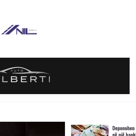
Deponohen 
në një bank