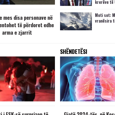
krerëve të
Moti sot: M
e mes disa personave në
vranësira 
tentohet të përdoret edhe
arma e zjarrit
SHËNDETËSI
i i FSK-së surprizon të
Gjatë 2024-tës, në Kos