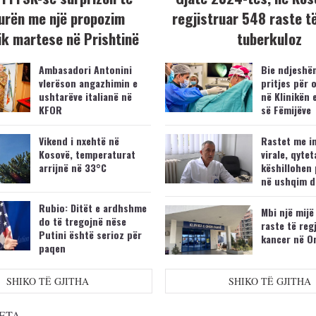
urën me një propozim
regjistruar 548 raste t
k martese në Prishtinë
tuberkuloz
Ambasadori Antonini
Bie ndjeshëm
vlerëson angazhimin e
pritjes për 
ushtarëve italianë në
në Klinikën 
KFOR
së Fëmijëve
Vikend i nxehtë në
Rastet me i
Kosovë, temperaturat
virale, qytet
arrijnë në 33°C
këshillohen 
në ushqim d
Rubio: Ditët e ardhshme
Mbi një mijë
do të tregojnë nëse
raste të reg
Putini është serioz për
kancer në O
paqen
SHIKO TË GJITHA
SHIKO TË GJITHA
ETA