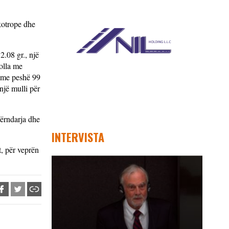
kotrope dhe
2.08 gr., një
solla me
ë me peshë 99
një mulli për
përndarja dhe
INTERVISTA
t, për veprën