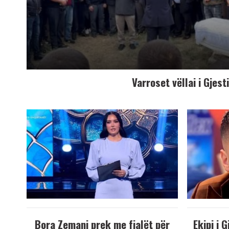
Varroset vëllai i Gjest
Bora Zemani prek me fjalët për
Ekipi i 