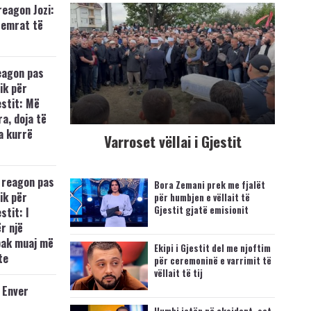
reagon Jozi:
zemrat të
eagon pas
ik për
estit: Më
a, doja të
a kurrë
Varroset vëllai i Gjestit
 reagon pas
Bora Zemani prek me fjalët
ik për
për humbjen e vëllait të
Gjestit gjatë emisionit
stit: I
r një
pak muaj më
Ekipi i Gjestit del me njoftim
te
për ceremoninë e varrimit të
vëllait të tij
 Enver