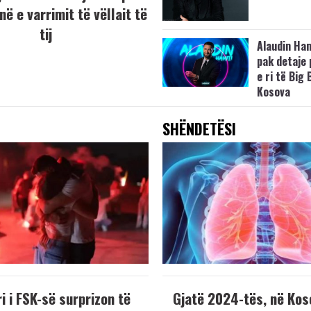
ë e varrimit të vëllait të
tij
Alaudin Ham
pak detaje 
e ri të Big 
Kosova
SHËNDETËSI
i i FSK-së surprizon të
Gjatë 2024-tës, në Kos