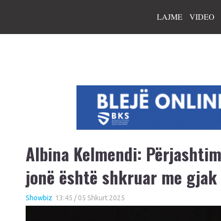
LAJME
VIDEO
Albina Kelmendi: Përjashtimi
jonë është shkruar me gjak 
Showbiz
13:45 / 05 Shkurt 2025