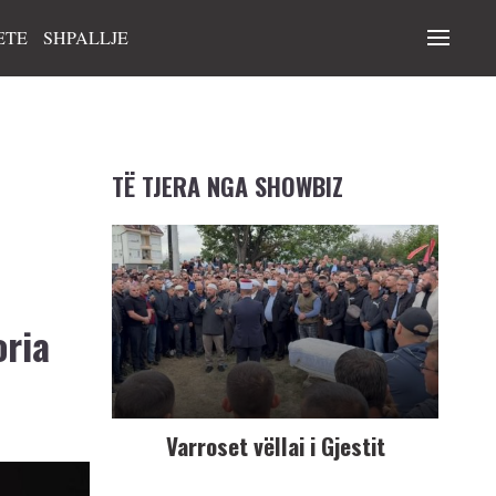
ETE
SHPALLJE
TË TJERA NGA SHOWBIZ
oria
Varroset vëllai i Gjestit