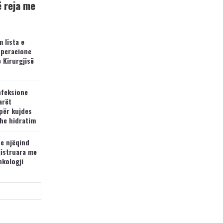
ë reja me
 lista e
operacione
e Kirurgjisë
nfeksione
arët
për kujdes
he hidratim
 e njëqind
jistruara me
nkologji