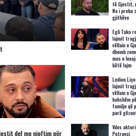
të Gjestit, 
Na i preke 
gjithëve
Egli Tako r
lajmit tragj
vëllain e Gj
it
dhemb zemr
mos e lexoj
këtë lajm
Ledion Liço
lajmit tragj
vëllain e Gje
kobshëm pë
familje që 
parë gëzon
Vdes aktori
Gjestit del me njoftim për
Petrovci