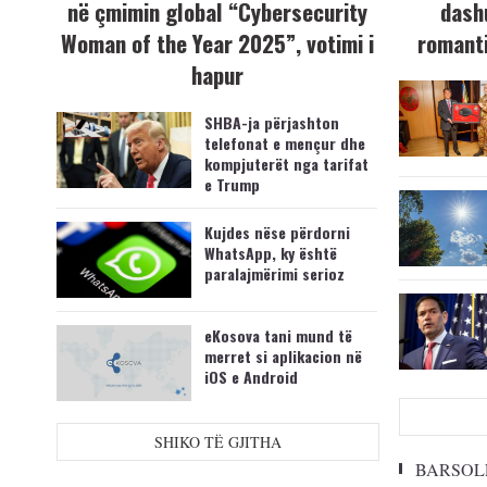
në çmimin global “Cybersecurity
dash
Woman of the Year 2025”, votimi i
romanti
hapur
SHBA-ja përjashton
telefonat e mençur dhe
kompjuterët nga tarifat
e Trump
Kujdes nëse përdorni
WhatsApp, ky është
paralajmërimi serioz
eKosova tani mund të
merret si aplikacion në
iOS e Android
SHIKO TË GJITHA
BARSOL