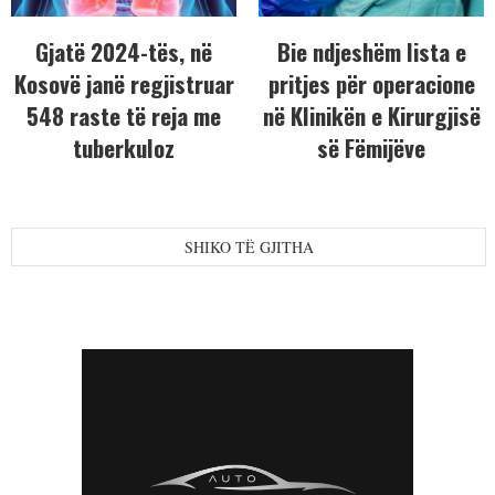
Gjatë 2024-tës, në
Bie ndjeshëm lista e
Kosovë janë regjistruar
pritjes për operacione
548 raste të reja me
në Klinikën e Kirurgjisë
tuberkuloz
së Fëmijëve
SHIKO TË GJITHA