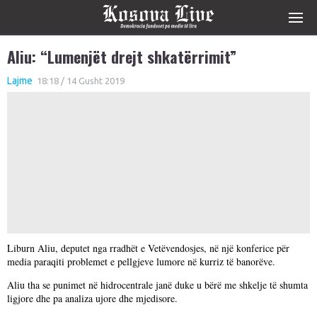
Aliu: “Lumenjët drejt shkatërrimit”
Lajme
18:18 / 14 Gusht 2019
Liburn Aliu, deputet nga rradhët e Vetëvendosjes, në një konferice për
media paraqiti problemet e pellgjeve lumore në kurriz të banorëve.
Aliu tha se punimet në hidrocentrale janë duke u bërë me shkelje të shumta
ligjore dhe pa analiza ujore dhe mjedisore.