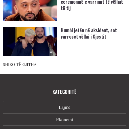
ceremoninë e varrimit të vëllait
të tij
Humbi jetën në aksident, sot
varroset vëllai i Gjestit
SHIKO TË GJITHA
KATEGORITË
Lajme
Ekonomi