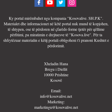
Ky portal mirëmbahet nga kompania "Kosovalive. SH.P.K".
Materialet dhe informacionet në këtë portal nuk mund të kopjohen,
të shtypen, ose të përdoren në çfarëdo forme tjetër për qëllime
përfitimi, pa miratimin e drejtuesve të "Kosova.live". Për ta
shfrytëzuar materialin e këtij portali obligoheni t'i pranoni Kushtet e
përdorimit.
Xheladin Hana
Bregu i Diellit
10000 Prishtine
Kosovë
Email:
info@kosovalive.net
Marketing:
marketingu@kosovalive.net