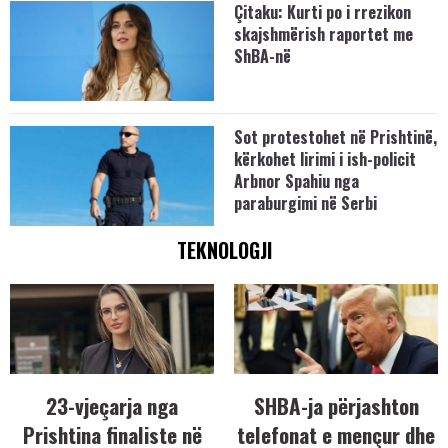
Çitaku: Kurti po i rrezikon
skajshmërish raportet me
ShBA-në
Sot protestohet në Prishtinë,
kërkohet lirimi i ish-policit
Arbnor Spahiu nga
paraburgimi në Serbi
TEKNOLOGJI
23-vjeçarja nga
SHBA-ja përjashton
Prishtina finaliste në
telefonat e mençur dhe