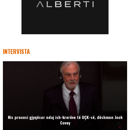
INTERVISTA
Nis procesi gjyqësor ndaj ish-krerëve të UÇK-së, dëshmon Jock
Covey