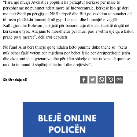
“Para një muaji Avokatit i popullit ka paraqitur kërkesë për masë të
përkohshme në punimet ndërtimore në hidrocentrale, kërkesë kjo që deri
më tani është pa përgjigje. Në Shtërpcë dhe Biti po vazhdon të punohet që
të fusin plotësisht lumenjtë në gyp. Lepenci dhe lumenjtë e vegjël
Kallugjer dhe Bolovan janë jetë për banoret atje dhe ata kanë të drejtë në
kërkesën e tyre. Ata janë të mbështetur për muri pasi i vetmi ujë qa u kalon
pranë po u merret”, deklaroi deputeti.
Në fund Aliu bëri thirrje që të ndalen këto punime duke thënë se “këtu
nuk bëhet fjalë vetëm për mjedisin por bëhet fjalë për drejtpërdrejtë jetën
dhe ekonominë e qytetarëve dhe për këto shkelje duhet ta kenë të qartë se
nuk do të mund ti shpëtojnë hetimit dhe drejtësisë”.
Shpërndaje në