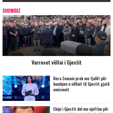
SHOWBIZ
Varroset vëllai i Gjestit
Bora Zemani prek me fjalët për
humbjen e vëllait të Gjestit gjatë
emisionit
Ekipi i Gjestit del me njoftim për