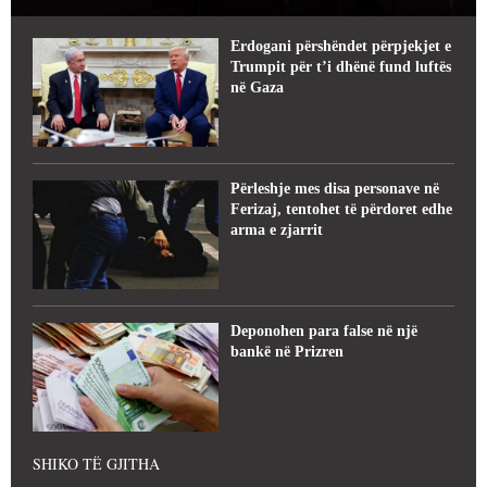
Erdogani përshëndet përpjekjet e
Trumpit për t’i dhënë fund luftës
në Gaza
Përleshje mes disa personave në
Ferizaj, tentohet të përdoret edhe
arma e zjarrit
Deponohen para false në një
bankë në Prizren
SHIKO TË GJITHA