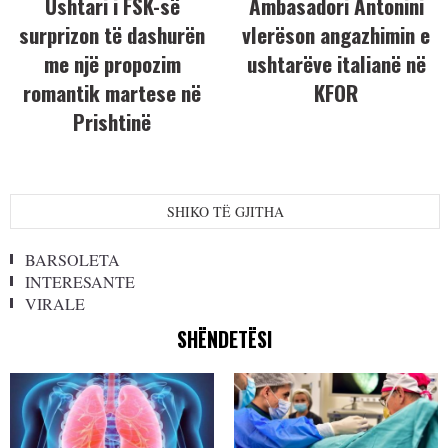
Ushtari i FSK-së
Ambasadori Antonini
surprizon të dashurën
vlerëson angazhimin e
me një propozim
ushtarëve italianë në
romantik martese në
KFOR
Prishtinë
SHIKO TË GJITHA
BARSOLETA
INTERESANTE
VIRALE
SHËNDETËSI