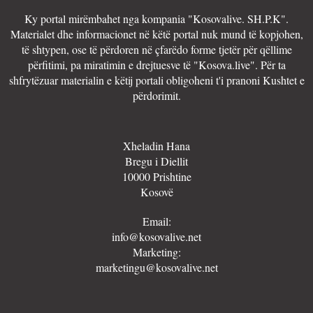
Ky portal mirëmbahet nga kompania "Kosovalive. SH.P.K".
Materialet dhe informacionet në këtë portal nuk mund të kopjohen,
të shtypen, ose të përdoren në çfarëdo forme tjetër për qëllime
përfitimi, pa miratimin e drejtuesve të "Kosova.live". Për ta
shfrytëzuar materialin e këtij portali obligoheni t'i pranoni Kushtet e
përdorimit.
Xheladin Hana
Bregu i Diellit
10000 Prishtine
Kosovë
Email:
info@kosovalive.net
Marketing:
marketingu@kosovalive.net