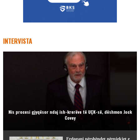
INTERVISTA
Nis procesi gjyqësor ndaj ish-krerëve të UÇK-së, dëshmon Jock
Covey
Erdogani përshëndet përpjekjet e