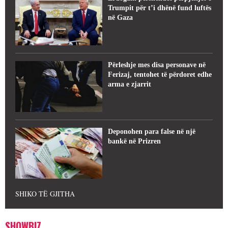
Trumpit për t’i dhënë fund luftës
në Gaza
Përleshje mes disa personave në
Ferizaj, tentohet të përdoret edhe
arma e zjarrit
Deponohen para false në një
bankë në Prizren
SHIKO TË GJITHA
SHOWBIZ