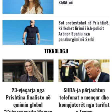
ShBA-në
Sot protestohet në Prishtinë,
kërkohet lirimi i ish-policit
Arbnor Spahiu nga
paraburgimi në Serbi
TEKNOLOGJI
23-vjeçarja nga
SHBA-ja përjashton
Prishtina finaliste në
telefonat e mençur dhe
çmimin global
kompjuterët nga tarifat
“Cybersecurity Woman
e Trump