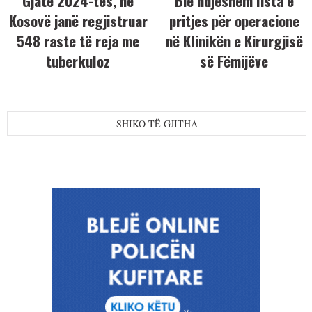
Gjatë 2024-tës, në
Bie ndjeshëm lista e
Kosovë janë regjistruar
pritjes për operacione
548 raste të reja me
në Klinikën e Kirurgjisë
tuberkuloz
së Fëmijëve
SHIKO TË GJITHA