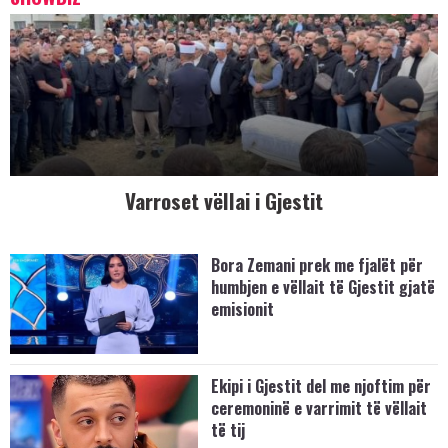
Varroset vëllai i Gjestit
Bora Zemani prek me fjalët për
humbjen e vëllait të Gjestit gjatë
emisionit
Ekipi i Gjestit del me njoftim për
ceremoninë e varrimit të vëllait
të tij