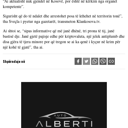
“Ai aktualisht nuk gjendet në Kosovë, por është në kërkim nga organet
kompetente”.
Sigurisht që do të ndalet dhe arrestohet posa të kthehet në territorin tonë”,
tha Sveçla i pyetur nga gazetarët, transmeton Klankosova.tv.
Ai shtoi se, “sipas informative që më janë dhënë, tri prona të tij, janë
bastisë dje. Janë gjetë pajisje edhe për kriptovaluta, një jelek antiplumb dhe
disa gjëra të tjera minore por që tregon se ai ka qenë i kyçur në krim për
një kohë të gjatë”, tha ai.
Shpërndaje në