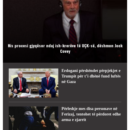
Nis procesi gjyqësor ndaj ish-krerëve të UÇK-së, dëshmon Jock
Covey
Erdogani përshëndet përpjekjet e
Trumpit për t’i dhënë fund luftës
në Gaza
Përleshje mes disa personave në
Ferizaj, tentohet të përdoret edhe
arma e zjarrit