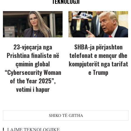
TEKNOLOGJI
23-vjeçarja nga
SHBA-ja përjashton
Prishtina finaliste në
telefonat e mençur dhe
çmimin global
kompjuterët nga tarifat
“Cybersecurity Woman
e Trump
of the Year 2025”,
votimi i hapur
SHIKO TË GJITHA
LAJME TEKNOLOGJIKE