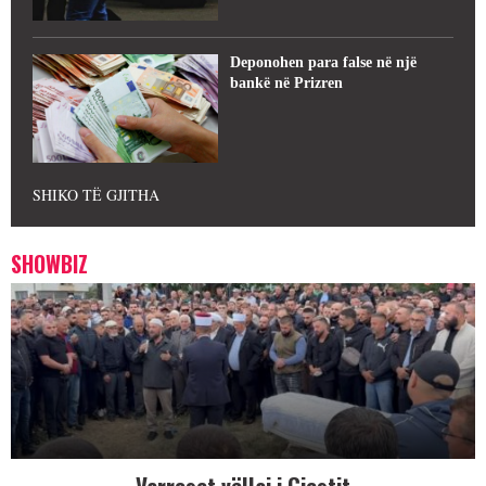
Deponohen para false në një
bankë në Prizren
SHIKO TË GJITHA
SHOWBIZ
Varroset vëllai i Gjestit