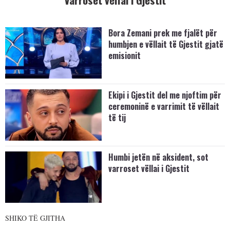
Bora Zemani prek me fjalët për
humbjen e vëllait të Gjestit gjatë
emisionit
Ekipi i Gjestit del me njoftim për
ceremoninë e varrimit të vëllait
të tij
Humbi jetën në aksident, sot
varroset vëllai i Gjestit
SHIKO TË GJITHA