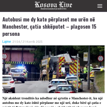
Autobusi me dy kate përplaset me urën në
Manchester, çatia shkëputet – plagosen 15
persona
Lajme
21:54 / 21 Korrik 2025
Një aksident tronditës ka ndodhur në qytetin e Manchester-it, ku një
autobus me dy kate është përplasur me një urë, duke bërë që çatia e