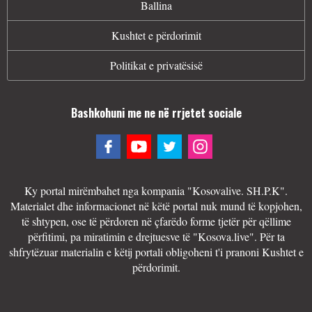
Ballina
Kushtet e përdorimit
Politikat e privatësisë
Bashkohuni me ne në rrjetet sociale
Ky portal mirëmbahet nga kompania "Kosovalive. SH.P.K".
Materialet dhe informacionet në këtë portal nuk mund të kopjohen,
të shtypen, ose të përdoren në çfarëdo forme tjetër për qëllime
përfitimi, pa miratimin e drejtuesve të "Kosova.live". Për ta
shfrytëzuar materialin e këtij portali obligoheni t'i pranoni Kushtet e
përdorimit.