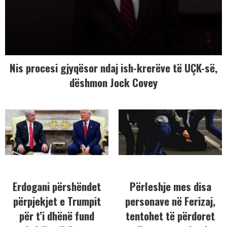
Nis procesi gjyqësor ndaj ish-krerëve të UÇK-së,
dëshmon Jock Covey
Erdogani përshëndet
Përleshje mes disa
përpjekjet e Trumpit
personave në Ferizaj,
për t’i dhënë fund
tentohet të përdoret