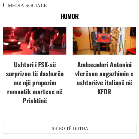
MEDIA SOCIALE
HUMOR
Ushtari i FSK-së
Ambasadori Antonini
surprizon të dashurën
vlerëson angazhimin e
me një propozim
ushtarëve italianë në
romantik martese në
KFOR
Prishtinë
SHIKO TË GJITHA