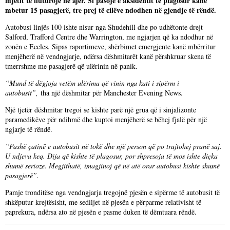
mjetit të fluturojë në ajër. Si pasojë e aksidentit të plagosur kanë
mbetur 15 pasagjerë, tre prej të cilëve ndodhen në gjendje të rëndë.
Autobusi linjës 100 ishte nisur nga Shudehill dhe po udhëtonte drejt
Salford, Trafford Centre dhe Warrington, me ngjarjen që ka ndodhur në
zonën e Eccles. Sipas raportimeve, shërbimet emergjente kanë mbërritur
menjëherë në vendngjarje, ndërsa dëshmitarët kanë përshkruar skena të
tmerrshme me pasagjerë që ulërinin në panik.
“Mund të dëgjoja vetëm ulërima që vinin nga kati i sipërm i
autobusit”,
tha një dëshmitar për Manchester Evening News.
Një tjetër dëshmitar tregoi se kishte parë një grua që i sinjalizonte
paramedikëve për ndihmë dhe kuptoi menjëherë se bëhej fjalë për një
ngjarje të rëndë.
“Pashë çatinë e autobusit në tokë dhe një person që po trajtohej pranë saj.
U ndjeva keq. Dija që kishte të plagosur, por shpresoja të mos ishte diçka
shumë serioze. Megjithatë, imagjinoj që në atë orar autobusi kishte shumë
pasagjerë”.
Pamje tronditëse nga vendngjarja tregojnë pjesën e sipërme të autobusit të
shkëputur krejtësisht, me sediljet në pjesën e përparme relativisht të
paprekura, ndërsa ato në pjesën e pasme duken të dëmtuara rëndë.