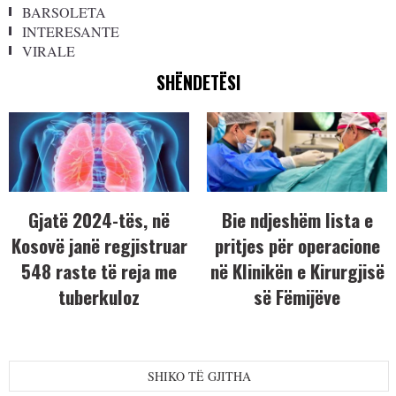
BARSOLETA
INTERESANTE
VIRALE
SHËNDETËSI
Gjatë 2024-tës, në
Bie ndjeshëm lista e
Kosovë janë regjistruar
pritjes për operacione
548 raste të reja me
në Klinikën e Kirurgjisë
tuberkuloz
së Fëmijëve
SHIKO TË GJITHA