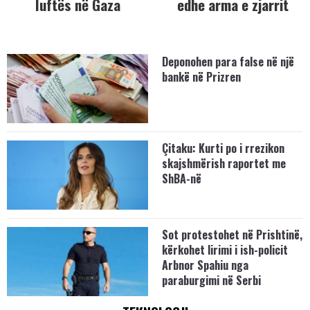
luftës në Gaza
edhe arma e zjarrit
Deponohen para false në një
bankë në Prizren
Çitaku: Kurti po i rrezikon
skajshmërish raportet me
ShBA-në
Sot protestohet në Prishtinë,
kërkohet lirimi i ish-policit
Arbnor Spahiu nga
paraburgimi në Serbi