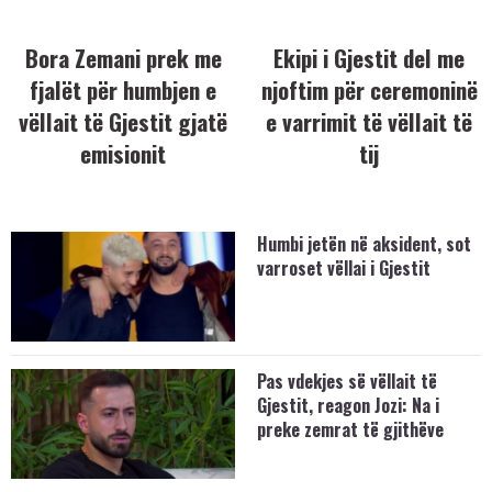
Bora Zemani prek me
Ekipi i Gjestit del me
fjalët për humbjen e
njoftim për ceremoninë
vëllait të Gjestit gjatë
e varrimit të vëllait të
emisionit
tij
Humbi jetën në aksident, sot
varroset vëllai i Gjestit
Pas vdekjes së vëllait të
Gjestit, reagon Jozi: Na i
preke zemrat të gjithëve