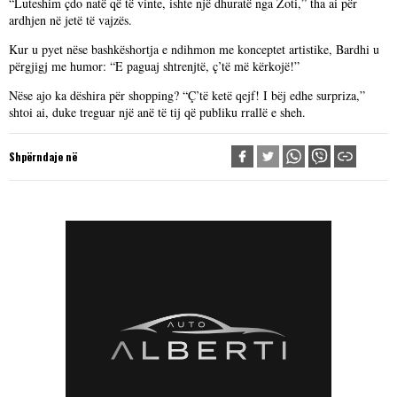
“Luteshim çdo natë që të vinte, ishte një dhuratë nga Zoti,” tha ai për
ardhjen në jetë të vajzës.
Kur u pyet nëse bashkëshortja e ndihmon me konceptet artistike, Bardhi u
përgjigj me humor: “E paguaj shtrenjtë, ç’të më kërkojë!”
Nëse ajo ka dëshira për shopping? “Ç’të ketë qejf! I bëj edhe surpriza,”
shtoi ai, duke treguar një anë të tij që publiku rrallë e sheh.
Shpërndaje në