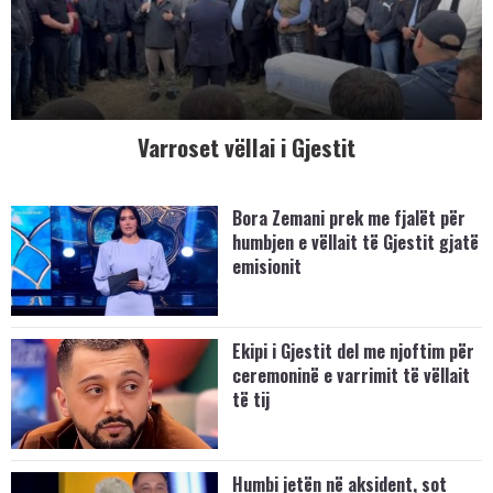
Varroset vëllai i Gjestit
Bora Zemani prek me fjalët për
humbjen e vëllait të Gjestit gjatë
emisionit
Ekipi i Gjestit del me njoftim për
ceremoninë e varrimit të vëllait
të tij
Humbi jetën në aksident, sot