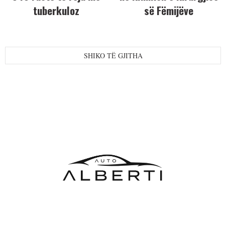
tuberkuloz
së Fëmijëve
SHIKO TË GJITHA