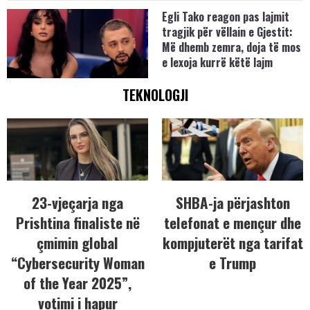
Egli Tako reagon pas lajmit
tragjik për vëllain e Gjestit:
Më dhemb zemra, doja të mos
e lexoja kurrë këtë lajm
TEKNOLOGJI
23-vjeçarja nga
SHBA-ja përjashton
Prishtina finaliste në
telefonat e mençur dhe
çmimin global
kompjuterët nga tarifat
“Cybersecurity Woman
e Trump
of the Year 2025”,
votimi i hapur