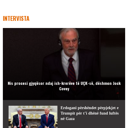
INTERVISTA
Nis procesi gjyqësor ndaj ish-krerëve të UÇK-së, dëshmon Jock
Covey
Erdogani përshëndet përpjekjet e
Trumpit për t’i dhënë fund luftës
në Gaza