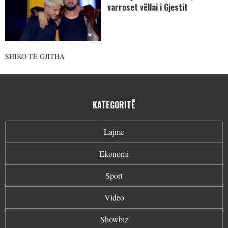
varroset vëllai i Gjestit
SHIKO TË GJITHA
KATEGORITË
Lajme
Ekonomi
Sport
Video
Showbiz