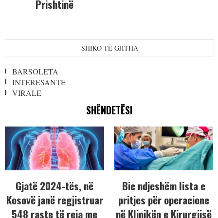
Prishtinë
SHIKO TË GJITHA
BARSOLETA
INTERESANTE
VIRALE
SHËNDETËSI
Gjatë 2024-tës, në
Bie ndjeshëm lista e
Kosovë janë regjistruar
pritjes për operacione
548 raste të reja me
në Klinikën e Kirurgjisë