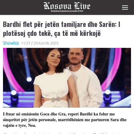
Bardhi flet për jetën familjare dhe Sarën: I
plotësoj çdo tekë, ça të më kërkojë
Showbiz
11:37 / 20 Korrik 2025
I ftuar në emisionin Goca dhe Gra, reperi Bardhi ka folur me
sinqeritet për jetën personale, marrëdhënien me partneren Sara dhe
vajzën e tyre, Nea.