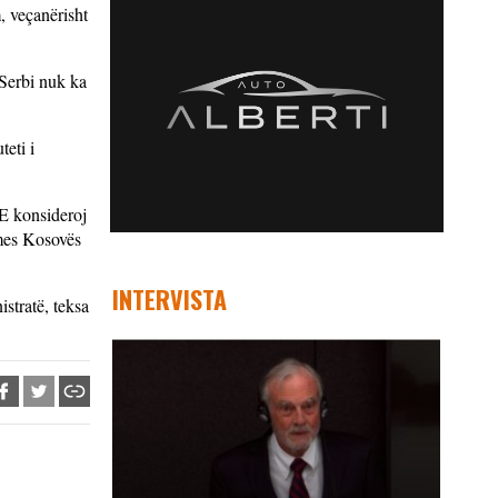
, veçanërisht
 Serbi nuk ka
eti i
 E konsideroj
[mes Kosovës
INTERVISTA
stratë, teksa