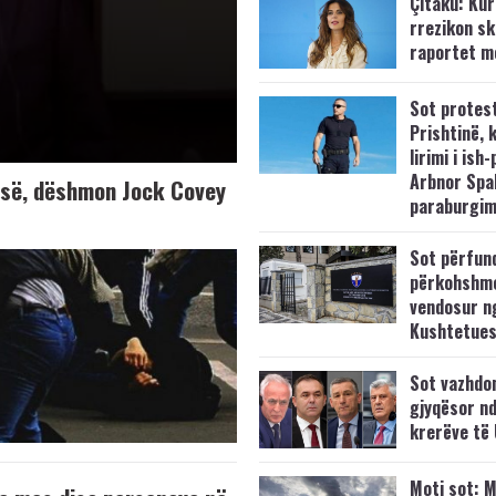
Çitaku: Kurt
rrezikon s
raportet m
Sot protes
Prishtinë, 
lirimi i ish-
Arbnor Spa
K-së, dëshmon Jock Covey
paraburgim
Sot përfun
përkohshm
vendosur n
Kushtetue
Sot vazhdo
gjyqësor nd
krerëve të
Moti sot: M