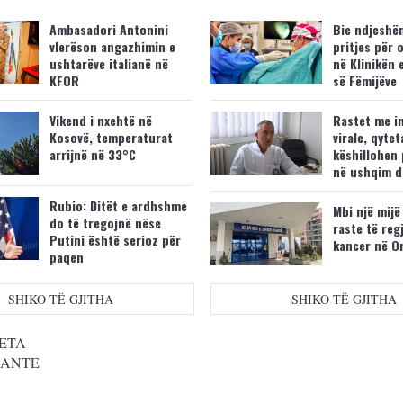
Ambasadori Antonini
Bie ndjeshëm
vlerëson angazhimin e
pritjes për 
ushtarëve italianë në
në Klinikën 
KFOR
së Fëmijëve
Vikend i nxehtë në
Rastet me i
Kosovë, temperaturat
virale, qytet
arrijnë në 33°C
këshillohen 
në ushqim d
Rubio: Ditët e ardhshme
Mbi një mijë
do të tregojnë nëse
raste të reg
Putini është serioz për
kancer në O
paqen
SHIKO TË GJITHA
SHIKO TË GJITHA
ETA
SANTE