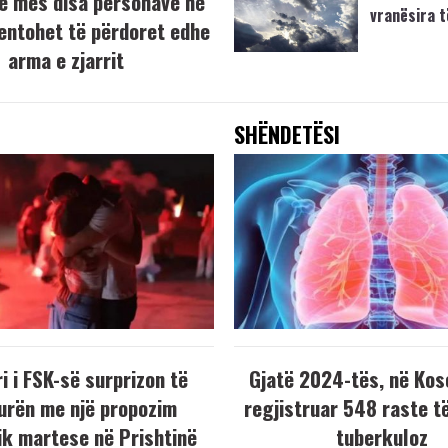
e mes disa personave në
vranësira 
tentohet të përdoret edhe
arma e zjarrit
SHËNDETËSI
i i FSK-së surprizon të
Gjatë 2024-tës, në Kos
urën me një propozim
regjistruar 548 raste t
k martese në Prishtinë
tuberkuloz