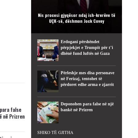
Nis procesi gjyqësor ndaj ish-krerëve të
UÇK-së, dëshmon Jock Covey
Erdogani përshëndet
përpjekjet e Trumpit për t’i
dhënë fund luftës në Gaza
Përleshje mes disa personave
në Ferizaj, tentohet të
përdoret edhe arma e zjarrit
Deponohen para false në një
para false
bankë në Prizren
ë në Prizren
SHIKO TË GJITHA