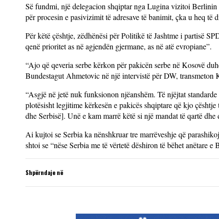
Së fundmi, një delegacion shqiptar nga Lugina vizitoi Berlinin
për procesin e pasivizimit të adresave të banimit, çka u heq të 
Për këtë çështje, zëdhënësi për Politikë të Jashtme i partisë S
qenë prioritet as në agjendën gjermane, as në atë evropiane”.
“Ajo që qeveria serbe kërkon për pakicën serbe në Kosovë duhet
Bundestagut Ahmetovic në një intervistë për DW, transmeton 
“Asgjë në jetë nuk funksionon njëanshëm. Të njëjtat standarde d
plotësisht legjitime kërkesën e pakicës shqiptare që kjo çështj
dhe Serbisë]. Unë e kam marrë këtë si një mandat të qartë dhe 
Ai kujtoi se Serbia ka nënshkruar tre marrëveshje që parashikoj
shtoi se “nëse Serbia me të vërtetë dëshiron të bëhet anëtare 
Shpërndaje në