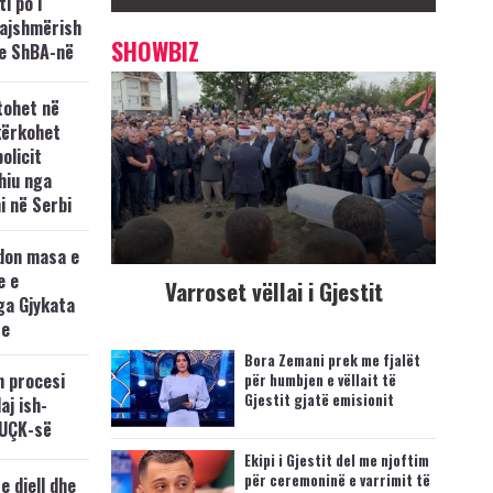
i po i
kajshmërish
SHOWBIZ
e ShBA-në
tohet në
kërkohet
policit
hiu nga
i në Serbi
don masa e
e e
Varroset vëllai i Gjestit
ga Gjykata
se
Bora Zemani prek me fjalët
n procesi
për humbjen e vëllait të
Gjestit gjatë emisionit
aj ish-
 UÇK-së
Ekipi i Gjestit del me njoftim
për ceremoninë e varrimit të
e diell dhe