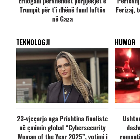
Erdogani përshëndet përpjekjet e
Përleshj
Trumpit për t’i dhënë fund luftës
Ferizaj, 
në Gaza
TEKNOLOGJI
HUMOR
23-vjeçarja nga Prishtina finaliste
Ushtar
në çmimin global “Cybersecurity
dash
Woman of the Year 2025”, votimi i
romanti