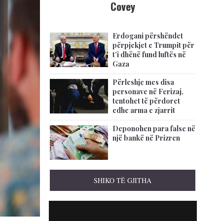
Covey
Erdogani përshëndet
përpjekjet e Trumpit për
t’i dhënë fund luftës në
Gaza
Përleshje mes disa
personave në Ferizaj,
tentohet të përdoret
edhe arma e zjarrit
Deponohen para false në
një bankë në Prizren
SHIKO TË GJITHA