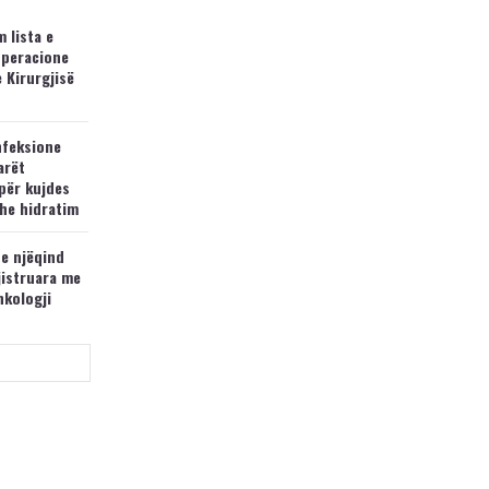
 lista e
operacione
e Kirurgjisë
nfeksione
arët
për kujdes
he hidratim
 e njëqind
jistruara me
nkologji