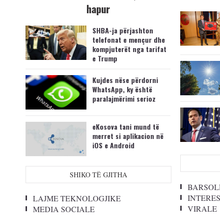
hapur
SHBA-ja përjashton
telefonat e mençur dhe
kompjuterët nga tarifat
e Trump
Kujdes nëse përdorni
WhatsApp, ky është
paralajmërimi serioz
eKosova tani mund të
merret si aplikacion në
iOS e Android
SHIKO TË GJITHA
BARSOL
INTERE
LAJME TEKNOLOGJIKE
VIRALE
MEDIA SOCIALE