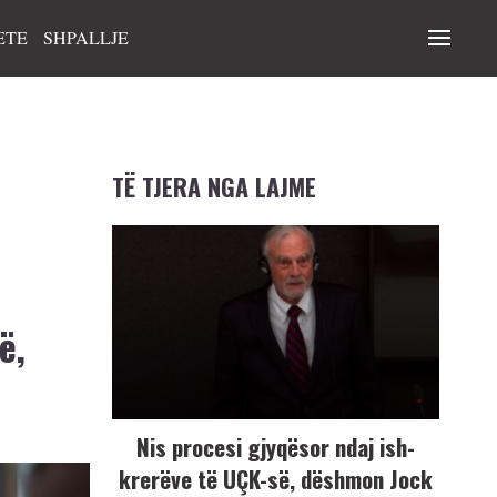
ETE
SHPALLJE
TË TJERA NGA LAJME
ë,
Nis procesi gjyqësor ndaj ish-
krerëve të UÇK-së, dëshmon Jock