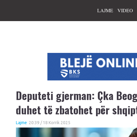
LAJME
VIDEO
Deputeti gjerman: Çka Beog
duhet të zbatohet për shqip
Lajme
20:39 / 18 Korrik 2025