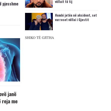
vëllait të tij
të pjesshme
Humbi jetën në aksident, sot
varroset vëllai i Gjestit
SHIKO TË GJITHA
ovë janë
ë reja me