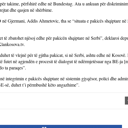
 për takime, përfshirë edhe në Bundestag. Ata u ankuan për diskriminim
drejtat dhe qasjen në shërbime.
PD në Gjermani, Addis Ahmetovic, tha se “situata e pakicës shqiptare në
 të zbatohet njësoj edhe për pakicën shqiptare në Serbi”, deklaroi deput
Klankosova.tv.
uhet të vlejnë për të gjitha pakicat, si në Serbi, ashtu edhe në Kosovë.
e të futet në agjendën e procesit të dialogut të ndërmjetësuar nga BE-ja 
do ta paraqes”.
në integrimin e pakicës shqiptare në sistemin gjyqësor, polici dhe admini
e BE-së, duhet t’i përmbushë këto angazhime”.