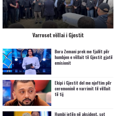
Varroset vëllai i Gjestit
Bora Zemani prek me fjalët për
humbjen e vëllait të Gjestit gjatë
emisionit
Ekipi i Gjestit del me njoftim për
ceremoninë e varrimit të vëllait
të tij
Humbi jetën në aksident, sot