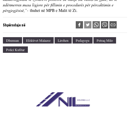
ndërmerren masa ligjore për fillimin e procedurës për përcaktimin e
përgjegjësisë,”-
thuhet në MPB e Malit të Zi.
Shpërndaje në
Dhunuan
Efektivet Malazez
Lirohen
Pedagogu
Petraq Milo
Polici Kufitar