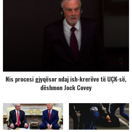
Nis procesi gjyqësor ndaj ish-krerëve të UÇK-së,
dëshmon Jock Covey