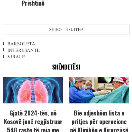
Prishtinë
SHIKO TË GJITHA
BARSOLETA
INTERESANTE
VIRALE
SHËNDETËSI
Gjatë 2024-tës, në
Bie ndjeshëm lista e
Kosovë janë regjistruar
pritjes për operacione
548 raste të reja me
në Klinikën e Kirurgjisë