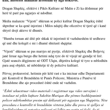
kufi, autoritet malazeze arrestuan dy nga efektivët.
Dragan Shqekiç, efektivi i Pikës Kufitare në Malin e Zi ka dëshmuar për
herë të parë pas ngjarjes së ndodhur.
Media malazeze “Vijesti” shkruan se polici kufitar Dragan Shqekiç është
shprehur se ka qenë injorimi i Milos ndajtij dhe oficerëve të tjerë që i kanë
shtyrë drejt akteve të dhunës.
“Humba toruan atë ditë për shkak të injorimit të vazhdueshëm të urdhrave
që unë dhe kolegët e mi i dhamë shtetasit shqiptar.
“Vijesti” shkruan se pas marrjes në pyetje, efektivët Shqekiç dhe Boljeviç
janë liruar nga burgu dhe hetimi ndaj tyre do të vijojë në gjendje të lirë.
Gjatë seancës dëgjimore në ODT Ulqin, dhjetëra kolegë të tyre u mblodhën
para asaj objekti, në mbështetje të dy policëve kufitarë.
Përveç prokurorisë, hetimin për këtë rast e ka iniciuar edhe Departamenti
për Kontroll të Brendshëm të Punës Policore, Ministria e Punëve të
Brendshme dhe ajo procedurë është ende në vazhdim.
“Është sekuestruar video-materiali i regjistruar nga video survejimi i
instaluar në pikën kufitare Sukobin-Muriqan dhe përmes bashkëpunimit
policor ndërkombëtar presim një deklaratë për ngjarjen nga Shqipëria. Nëse
procedura e kontrollit të brendshëm vërteton fakte dhe prova të sjelljes së
kundërligjshme të zyrtarëve policorë në lidhje me rastin në fjalë, do të