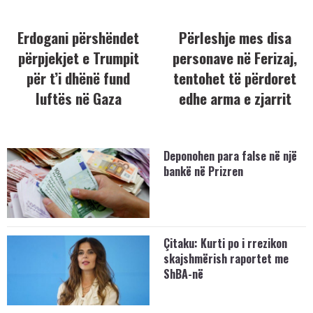
Erdogani përshëndet
Përleshje mes disa
përpjekjet e Trumpit
personave në Ferizaj,
për t’i dhënë fund
tentohet të përdoret
luftës në Gaza
edhe arma e zjarrit
Deponohen para false në një
bankë në Prizren
Çitaku: Kurti po i rrezikon
skajshmërish raportet me
ShBA-në