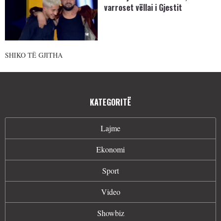
varroset vëllai i Gjestit
SHIKO TË GJITHA
KATEGORITË
Lajme
Ekonomi
Sport
Video
Showbiz