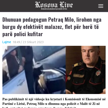
Dhunuan pedagogun Petraq Milo, lirohen nga
burgu dy efektivët malazez, flet për herë të
parë polici kufitar
Lajme
18:49 / 23 Shkurt 2023
Pas publikimit të një videoje ku kryetari i Komisionit të Ekonomisë në
Partinë e Lirisë, Petraq Milo u dhunua nga policët e Malit të Zi në