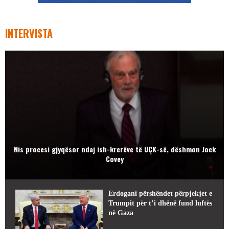
INTERVISTA
Nis procesi gjyqësor ndaj ish-krerëve të UÇK-së, dëshmon Jock
Covey
Erdogani përshëndet përpjekjet e
Trumpit për t’i dhënë fund luftës
në Gaza