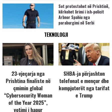
Sot protestohet në Prishtinë,
kërkohet lirimi i ish-policit
Arbnor Spahiu nga
paraburgimi në Serbi
TEKNOLOGJI
23-vjeçarja nga
SHBA-ja përjashton
Prishtina finaliste në
telefonat e mençur dhe
çmimin global
kompjuterët nga tarifat
“Cybersecurity Woman
e Trump
of the Year 2025”,
votimi i hapur