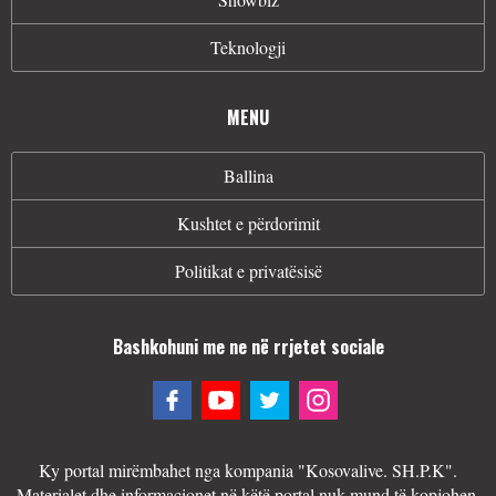
Teknologji
MENU
Ballina
Kushtet e përdorimit
Politikat e privatësisë
Bashkohuni me ne në rrjetet sociale
Ky portal mirëmbahet nga kompania "Kosovalive. SH.P.K".
Materialet dhe informacionet në këtë portal nuk mund të kopjohen,