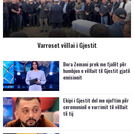
Varroset vëllai i Gjestit
Bora Zemani prek me fjalët për
humbjen e vëllait të Gjestit gjatë
emisionit
Ekipi i Gjestit del me njoftim për
ceremoninë e varrimit të vëllait
të tij