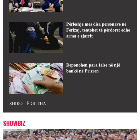
Përleshje mes disa personave në
Ferizaj, tentohet të përdoret edhe
arma e zjarrit
Deponohen para false në një
bankë në Prizren
SHIKO TË GJITHA
SHOWBIZ