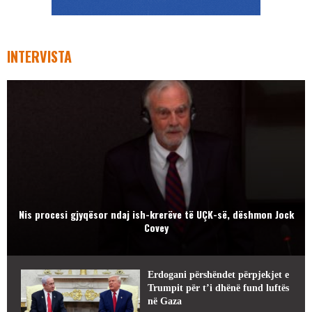
INTERVISTA
Nis procesi gjyqësor ndaj ish-krerëve të UÇK-së, dëshmon Jock
Covey
Erdogani përshëndet përpjekjet e
Trumpit për t’i dhënë fund luftës
në Gaza