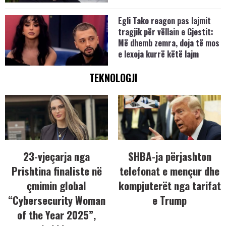
Egli Tako reagon pas lajmit
tragjik për vëllain e Gjestit:
Më dhemb zemra, doja të mos
e lexoja kurrë këtë lajm
TEKNOLOGJI
23-vjeçarja nga
SHBA-ja përjashton
Prishtina finaliste në
telefonat e mençur dhe
çmimin global
kompjuterët nga tarifat
“Cybersecurity Woman
e Trump
of the Year 2025”,