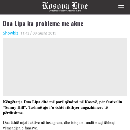
Dua Lipa ka probleme me akne
Showbiz
11:42 / 09 Gusht 2019
Këngëtarja Dua Lipa ditë më parë qëndroi në Kosovë, për festivalin
“Sunny Hill”. Tashmë ajo i’u është rikthyer angazhimeve të
përditshme.
Dua është mjaft aktive në instagram, dhe fotoja e fundit e saj tërhoqi
vëmendjen e fansave.