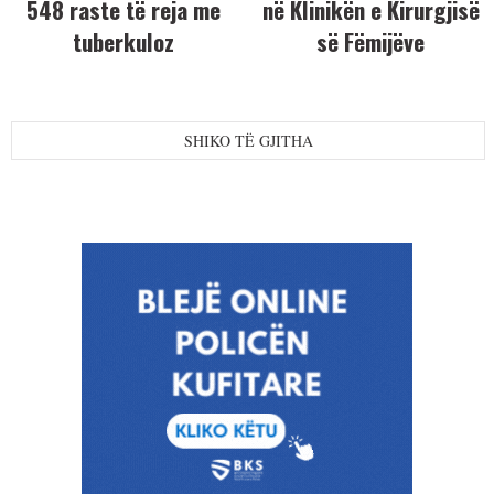
548 raste të reja me
në Klinikën e Kirurgjisë
tuberkuloz
së Fëmijëve
SHIKO TË GJITHA