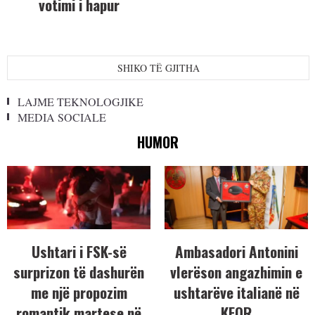
votimi i hapur
SHIKO TË GJITHA
LAJME TEKNOLOGJIKE
MEDIA SOCIALE
HUMOR
Ushtari i FSK-së
Ambasadori Antonini
surprizon të dashurën
vlerëson angazhimin e
me një propozim
ushtarëve italianë në
romantik martese në
KFOR