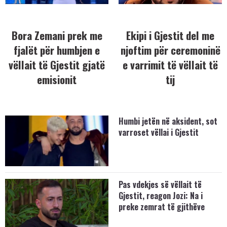
Bora Zemani prek me
Ekipi i Gjestit del me
fjalët për humbjen e
njoftim për ceremoninë
vëllait të Gjestit gjatë
e varrimit të vëllait të
emisionit
tij
Humbi jetën në aksident, sot
varroset vëllai i Gjestit
Pas vdekjes së vëllait të
Gjestit, reagon Jozi: Na i
preke zemrat të gjithëve