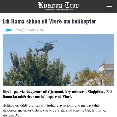
Edi Rama shkon në Vlorë me helikopter
Lajme
16:50 / 16 Korrik 2025
Direkt pas vizitës zyrtare në Gjermani, kryeministri i Shqipërisë, Edi
Rama ka mbërritur me helikopter në Vlorë.
Helikopteri është ulur tek ish-fushat e aviacionit dhe më pas është
shoqëruar me eskortë drejt vilave qeveritare në zonën e Ujit të Ftohtë,
shkruan A2.