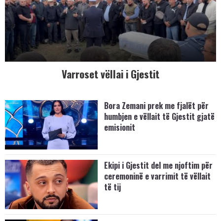
Varroset vëllai i Gjestit
Bora Zemani prek me fjalët për
humbjen e vëllait të Gjestit gjatë
emisionit
Ekipi i Gjestit del me njoftim për
ceremoninë e varrimit të vëllait
të tij