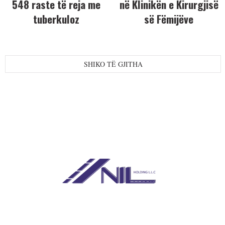
548 raste të reja me
në Klinikën e Kirurgjisë
tuberkuloz
së Fëmijëve
SHIKO TË GJITHA