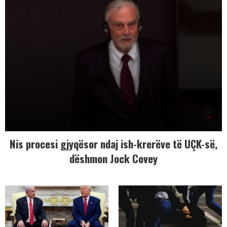
Nis procesi gjyqësor ndaj ish-krerëve të UÇK-së,
dëshmon Jock Covey