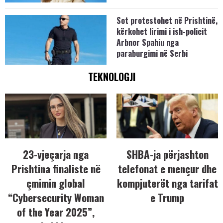
Sot protestohet në Prishtinë,
kërkohet lirimi i ish-policit
Arbnor Spahiu nga
paraburgimi në Serbi
TEKNOLOGJI
23-vjeçarja nga
SHBA-ja përjashton
Prishtina finaliste në
telefonat e mençur dhe
çmimin global
kompjuterët nga tarifat
“Cybersecurity Woman
e Trump
of the Year 2025”,