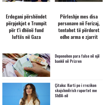
Erdogani përshëndet
Përleshje mes disa
përpjekjet e Trumpit
personave në Ferizaj,
për t’i dhënë fund
tentohet të përdoret
luftës në Gaza
edhe arma e zjarrit
Deponohen para false në një
bankë në Prizren
Çitaku: Kurti po i rrezikon
skajshmërish raportet me
ShBA-në