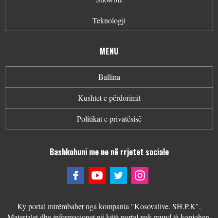
Teknologji
MENU
Ballina
Kushtet e përdorimit
Politikat e privatësisë
Bashkohuni me ne në rrjetet sociale
Ky portal mirëmbahet nga kompania "Kosovalive. SH.P.K".
Materialet dhe informacionet në këtë portal nuk mund të kopjohen,