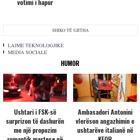
votimi i hapur
SHIKO TË GJITHA
LAJME TEKNOLOGJIKE
MEDIA SOCIALE
HUMOR
Ushtari i FSK-së
Ambasadori Antonini
surprizon të dashurën
vlerëson angazhimin e
me një propozim
ushtarëve italianë në
romantik martese në
KFOR