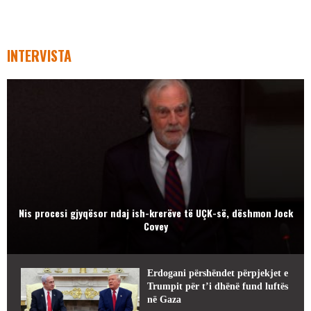
INTERVISTA
Nis procesi gjyqësor ndaj ish-krerëve të UÇK-së, dëshmon Jock
Covey
Erdogani përshëndet përpjekjet e
Trumpit për t’i dhënë fund luftës
në Gaza