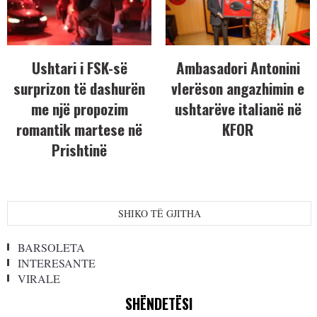
Ushtari i FSK-së
Ambasadori Antonini
surprizon të dashurën
vlerëson angazhimin e
me një propozim
ushtarëve italianë në
romantik martese në
KFOR
Prishtinë
SHIKO TË GJITHA
BARSOLETA
INTERESANTE
VIRALE
SHËNDETËSI