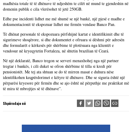
madhësia totale të të dhënave të ndjeshëm te cilët në mund te gjendeshin në
domenin publik e cila vlerësohet të jetë 250GB.
Edhe pse incidenti lidhet me më shumë se një bankë, një pjesë e madhe e
dokumentacionit të ekspozuar lidhet me firmën vendase Banco Pan.
Të dhënat personale të ekspozuara përfshijnë kartat e identifikimit dhe të
sigurimeve shoqërore, si dhe dokumentet e ofruara si dëshmi për adresën
dhe formularët e kërkesës për shërbime të plotësuara nga klientët e
vendosur në kryeqytetin Fortaleza, në shtetin brazilian të Ceará.
Në një deklaratë, Banco tregon se serveri menaxhohej nga një partner
tregtar i bankës, i cili duket se ofron shërbime të tilla si kredi për
pensionistët. Me tej ata shtuan se do të mirren masat e duhura nëse
identifikohen keqpërdorimet e këtyre të dhënave. Dhe se siguria është një
përparësi kryesore për firmën dhe se ajo është në përputhje me praktikat më
të mira të mbrojtjes së të dhënave”.
Shpërndaje në