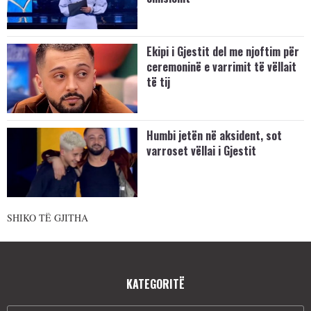
Ekipi i Gjestit del me njoftim për
ceremoninë e varrimit të vëllait
të tij
Humbi jetën në aksident, sot
varroset vëllai i Gjestit
SHIKO TË GJITHA
KATEGORITË