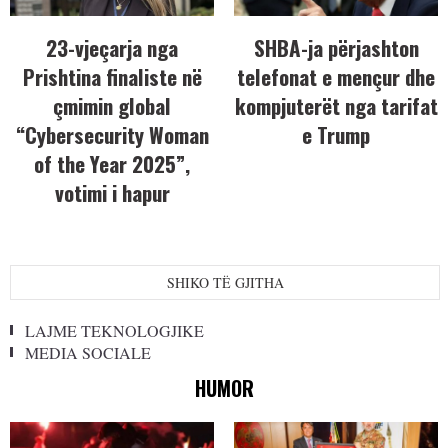
23-vjeçarja nga
SHBA-ja përjashton
Prishtina finaliste në
telefonat e mençur dhe
çmimin global
kompjuterët nga tarifat
“Cybersecurity Woman
e Trump
of the Year 2025”,
votimi i hapur
SHIKO TË GJITHA
LAJME TEKNOLOGJIKE
MEDIA SOCIALE
HUMOR