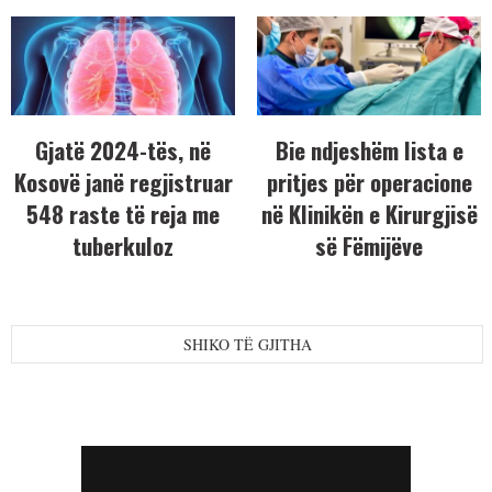
Gjatë 2024-tës, në
Bie ndjeshëm lista e
Kosovë janë regjistruar
pritjes për operacione
548 raste të reja me
në Klinikën e Kirurgjisë
tuberkuloz
së Fëmijëve
SHIKO TË GJITHA