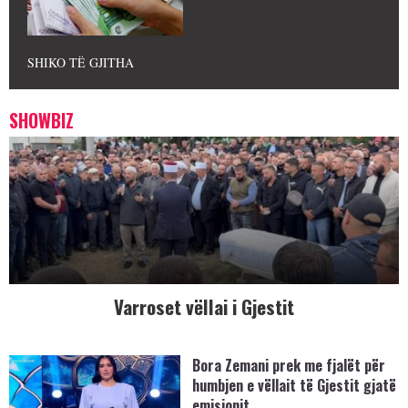
SHIKO TË GJITHA
SHOWBIZ
Varroset vëllai i Gjestit
Bora Zemani prek me fjalët për
humbjen e vëllait të Gjestit gjatë
emisionit