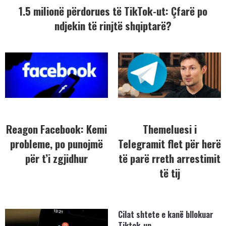
1.5 milionë përdorues të TikTok-ut: Çfarë po
ndjekin të rinjtë shqiptarë?
Reagon Facebook: Kemi
Themeluesi i
probleme, po punojmë
Telegramit flet për herë
për t’i zgjidhur
të parë rreth arrestimit
të tij
Cilat shtete e kanë bllokuar
Tiktok-un