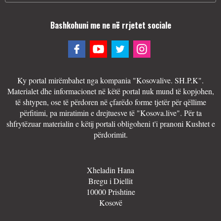
Bashkohuni me ne në rrjetet sociale
Ky portal mirëmbahet nga kompania "Kosovalive. SH.P.K".
Materialet dhe informacionet në këtë portal nuk mund të kopjohen,
të shtypen, ose të përdoren në çfarëdo forme tjetër për qëllime
përfitimi, pa miratimin e drejtuesve të "Kosova.live". Për ta
shfrytëzuar materialin e këtij portali obligoheni t'i pranoni Kushtet e
përdorimit.
Xheladin Hana
Bregu i Diellit
10000 Prishtine
Kosovë