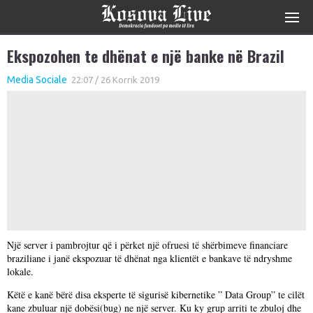
Ekspozohen te dhënat e një banke në Brazil
Media Sociale
22:07 / 26 Korrik 2019
Një server i pambrojtur që i përket një ofruesi të shërbimeve financiare
braziliane i janë ekspozuar të dhënat nga klientët e bankave të ndryshme
lokale.
Këtë e kanë bërë disa eksperte të sigurisë kibernetike ” Data Group” te cilët
kane zbuluar një dobësi(bug) ne një server. Ku ky grup arriti te zbuloj dhe