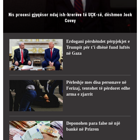
Nis procesi gjyqësor ndaj ish-krerëve të UÇK-së, dëshmon Jock
Covey
Erdogani përshëndet përpjekjet e
Trumpit për t’i dhënë fund luftës
në Gaza
Përleshje mes disa personave në
Ferizaj, tentohet të përdoret edhe
arma e zjarrit
Deponohen para false në një
bankë në Prizren