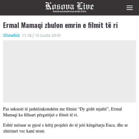
Ermal Mamaqi zbulon emrin e filmit të ri
Showbiz
11:18 / 15 Gusht 2019
Pas suksesit të jashtëzakonshëm me filmin “Dy gisht mjaltë”, Ermal
Mamaqi ka filluart përgatitjet e filmit të ri.
Eshtë mësuar se pjesë e këtij projekti do të jetë këngëtarja Enca, dhe se
xhirimet vec kanë nisur.