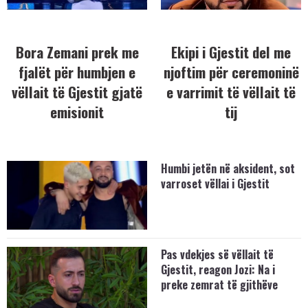
Bora Zemani prek me
Ekipi i Gjestit del me
fjalët për humbjen e
njoftim për ceremoninë
vëllait të Gjestit gjatë
e varrimit të vëllait të
emisionit
tij
Humbi jetën në aksident, sot
varroset vëllai i Gjestit
Pas vdekjes së vëllait të
Gjestit, reagon Jozi: Na i
preke zemrat të gjithëve