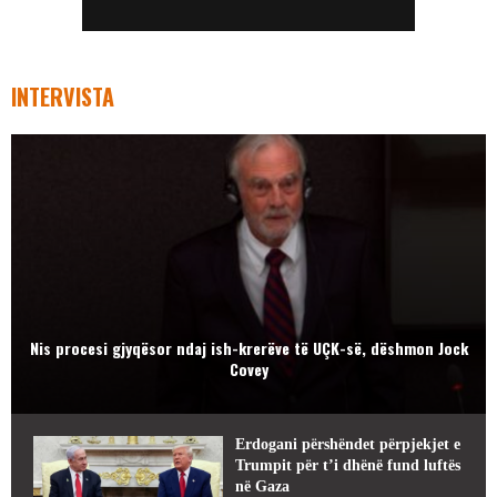
INTERVISTA
Nis procesi gjyqësor ndaj ish-krerëve të UÇK-së, dëshmon Jock
Covey
Erdogani përshëndet përpjekjet e
Trumpit për t’i dhënë fund luftës
në Gaza