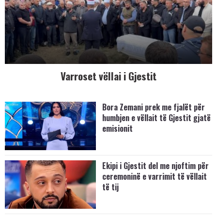
Varroset vëllai i Gjestit
Bora Zemani prek me fjalët për
humbjen e vëllait të Gjestit gjatë
emisionit
Ekipi i Gjestit del me njoftim për
ceremoninë e varrimit të vëllait
të tij