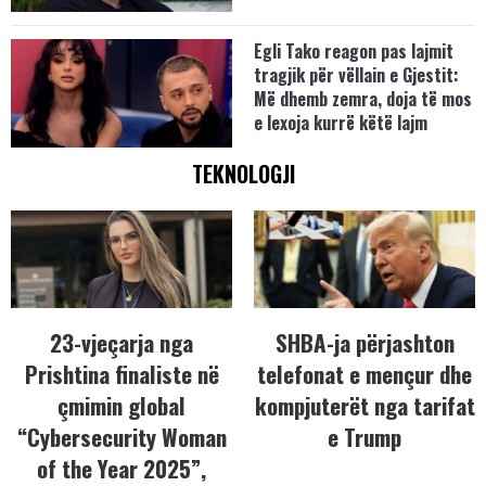
Egli Tako reagon pas lajmit
tragjik për vëllain e Gjestit:
Më dhemb zemra, doja të mos
e lexoja kurrë këtë lajm
TEKNOLOGJI
23-vjeçarja nga
SHBA-ja përjashton
Prishtina finaliste në
telefonat e mençur dhe
çmimin global
kompjuterët nga tarifat
“Cybersecurity Woman
e Trump
of the Year 2025”,