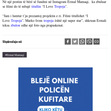
Në një postim të bërë së fundmi në Instagram Ermal Mamaqi, ka zbuluar
se filmi do të mbajë
titullin
“I Love
Tropoja
”.
“Jam i lumtur t’ju prezantoj projektin e ri. Filmi titullohet “I
Love
Tropoja
”. Marko from
tropoja
është një super star”, shkruan Ermali
teksa
zbulon
edhe një foto nga prapaskenat.
Shpërndaje në
#Ermal Mamaqi