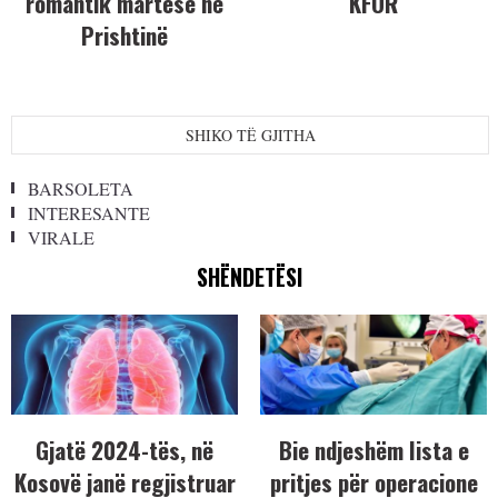
romantik martese në
KFOR
Prishtinë
SHIKO TË GJITHA
BARSOLETA
INTERESANTE
VIRALE
SHËNDETËSI
Gjatë 2024-tës, në
Bie ndjeshëm lista e
Kosovë janë regjistruar
pritjes për operacione