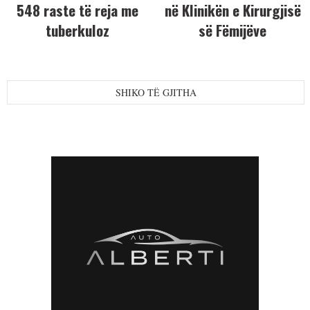
548 raste të reja me
në Klinikën e Kirurgjisë
tuberkuloz
së Fëmijëve
SHIKO TË GJITHA