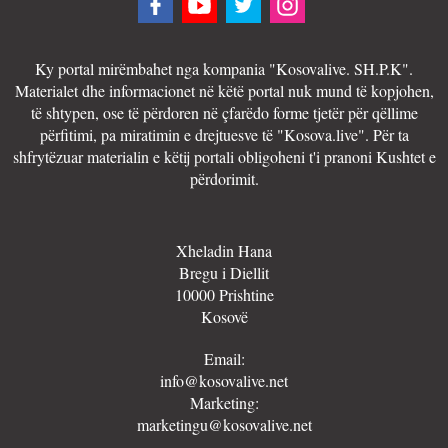
Ky portal mirëmbahet nga kompania "Kosovalive. SH.P.K".
Materialet dhe informacionet në këtë portal nuk mund të kopjohen,
të shtypen, ose të përdoren në çfarëdo forme tjetër për qëllime
përfitimi, pa miratimin e drejtuesve të "Kosova.live". Për ta
shfrytëzuar materialin e këtij portali obligoheni t'i pranoni Kushtet e
përdorimit.
Xheladin Hana
Bregu i Diellit
10000 Prishtine
Kosovë
Email:
info@kosovalive.net
Marketing:
marketingu@kosovalive.net