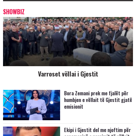
SHOWBIZ
Varroset vëllai i Gjestit
Bora Zemani prek me fjalët për
humbjen e vëllait të Gjestit gjatë
emisionit
Ekipi i Gjestit del me njoftim për