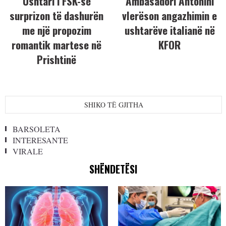
Ushtari i FSK-së
Ambasadori Antonini
surprizon të dashurën
vlerëson angazhimin e
me një propozim
ushtarëve italianë në
romantik martese në
KFOR
Prishtinë
SHIKO TË GJITHA
BARSOLETA
INTERESANTE
VIRALE
SHËNDETËSI