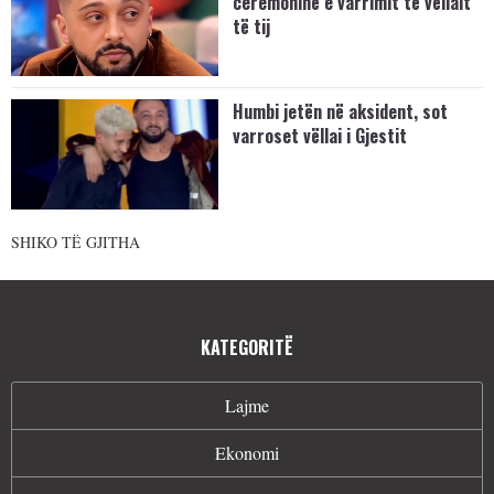
ceremoninë e varrimit të vëllait
të tij
Humbi jetën në aksident, sot
varroset vëllai i Gjestit
SHIKO TË GJITHA
KATEGORITË
Lajme
Ekonomi