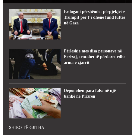
Erdogani përshëndet përpjekjet e
Trumpit për t’i dhënë fund luftës
në Gaza
Përleshje mes disa personave në
Ferizaj, tentohet të përdoret edhe
arma e zjarrit
Deponohen para false në një
bankë në Prizren
SHIKO TË GJITHA