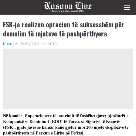
FSK-ja realizon opracion të suksesshëm për
demolim të mjeteve të pashpërthyera
Kosovë
15:19 / 26 Gusht 2019
Në kuadër të operacioneve të pastrimit të fushëbetejave; pjesëtarët e
Kompanisë së Deminimit (EOD) të Forcës së Sigurisë të Kosovës
(FSK), gjatë javës së kaluar kanë gjetur mbi 200 mjete eksplozive të
pashpërthyera në Parkun e Lirisë në Ferizaj.