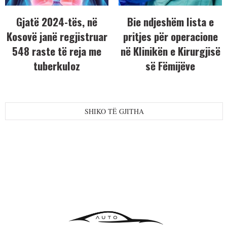
Gjatë 2024-tës, në
Bie ndjeshëm lista e
Kosovë janë regjistruar
pritjes për operacione
548 raste të reja me
në Klinikën e Kirurgjisë
tuberkuloz
së Fëmijëve
SHIKO TË GJITHA