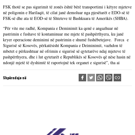
FSK thotë se pas sigurimit të zonës është bërë transportimi i këtyre mjeteve
në poligonin e Harilaqit, të cilat janë demoluar nga pjesëtarët e EDO-së të
FSK-së dhe ata të EOD-së të Shteteve të Bashkuara të Amerikës (SHBA).
“Për vite me radhë, Kompania e Deminimit ka qenë e angazhuar në
pastrimin e fushave të kontaminuar me mjete të pashpërthyera, ku janë
kryer operacione deminimi në pastrimin e shumë fushëbetejave. Forca e
Sigurisë së Kosovës, përkatësisht Kompania e Deiminimit, vazhdon të
mbetet e përkushtuar në ofrimin e sigurisë së qytetarëve ndaj mjeteve të
pashpërthyera, dhe i lut qytetarët e Republikës së Kosovës që nëse hasin në
ndonjë mjetë të dyshimtë të raportojnë tek organet e sigurisë”, tha ai
Shpërndaje në