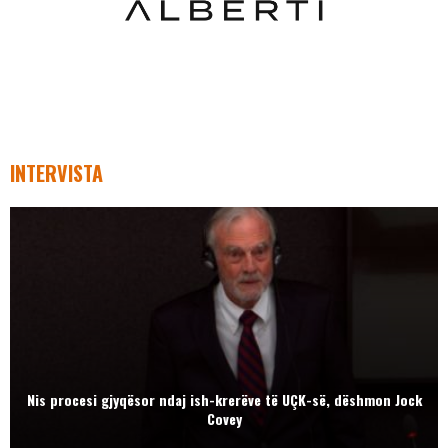
INTERVISTA
Nis procesi gjyqësor ndaj ish-krerëve të UÇK-së, dëshmon Jock
Covey