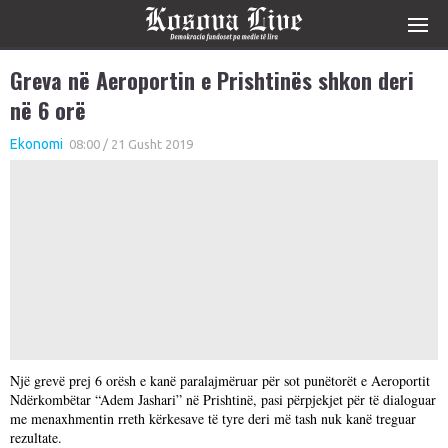
Greva në Aeroportin e Prishtinës shkon deri
në 6 orë
Ekonomi
08:00 / 21 Gusht 2019
Një grevë prej 6 orësh e kanë paralajmëruar për sot punëtorët e Aeroportit
Ndërkombëtar “Adem Jashari” në Prishtinë, pasi përpjekjet për të dialoguar
me menaxhmentin rreth kërkesave të tyre deri më tash nuk kanë treguar
rezultate.