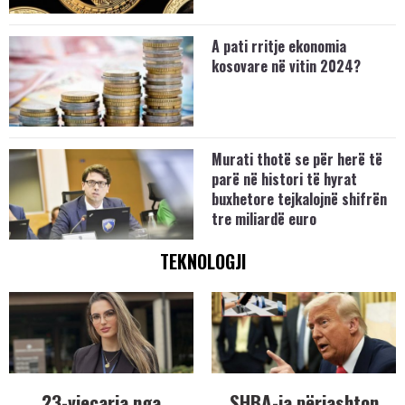
A pati rritje ekonomia
kosovare në vitin 2024?
Murati thotë se për herë të
parë në histori të hyrat
buxhetore tejkalojnë shifrën
tre miliardë euro
TEKNOLOGJI
23-vjeçarja nga
SHBA-ja përjashton