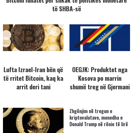
të SHBA-së
Lufta Izrael-Iran bën që
OEGJK: Produktet nga
të rritet Bitcoin, kaq ka
Kosova po marrin
arrit deri tani
shumë treg në Gjermani
Zhgënjim në tregun e
kriptovalutave, monedha e
Donald Trump në rënie të lirë