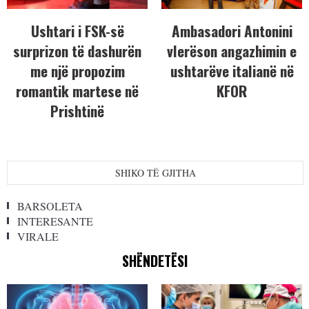
Ushtari i FSK-së
Ambasadori Antonini
surprizon të dashurën
vlerëson angazhimin e
me një propozim
ushtarëve italianë në
romantik martese në
KFOR
Prishtinë
SHIKO TË GJITHA
BARSOLETA
INTERESANTE
VIRALE
SHËNDETËSI