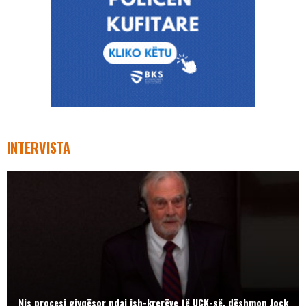
INTERVISTA
Nis procesi gjyqësor ndaj ish-krerëve të UÇK-së, dëshmon Jock