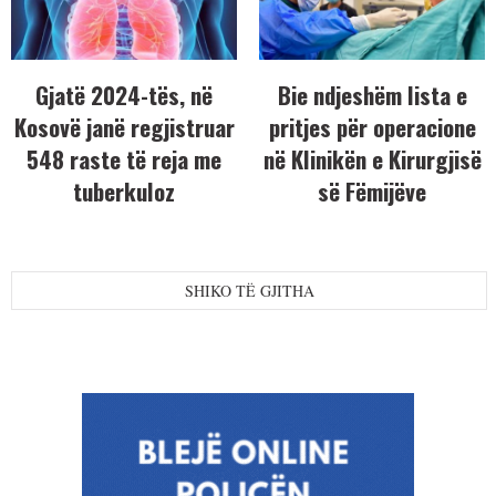
Gjatë 2024-tës, në
Bie ndjeshëm lista e
Kosovë janë regjistruar
pritjes për operacione
548 raste të reja me
në Klinikën e Kirurgjisë
tuberkuloz
së Fëmijëve
SHIKO TË GJITHA