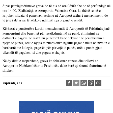
Sipas paralajmërimeve greva do të nis në ora 08:00 dhe do të përfundojë në
ora 14:00. Zëdhënësja e Aeroportit, Valentina Gara, ka thënë se nëse
krijohen situata të pamenaxhueshme në Aeroport atëherë menaxhmenti do
të jetë i detyruar të kërkojë ndihmë nga organet e rendit.
Kërkesat e punëtorëve karshi menaxhmentit të Aeroportit të Prishtinës janë
kompensimi dhe benefitet për rrezikshmërinë në punë, eliminimi në
dallimet e pagave në rastet ku punëtorët kanë detyrat dhe përshkrimin e
njëjtë të punës, orët e njëjta të punës duke ngritur pagat e ulëta në nivelin e
barabartë me kolegët, pagesën për përvojë të punës, orët e punës gjatë
vikendit të paguhen, si dhe pagesa e shujtës.
Në dy ditët e mëparshme, greva ka shkaktuar vonesa dhe tollovi në
Aeroportin Ndërkombëtar të Prishtinës, duke bërë që shumë fluturime të
shtyhen.
Shpërndaje në