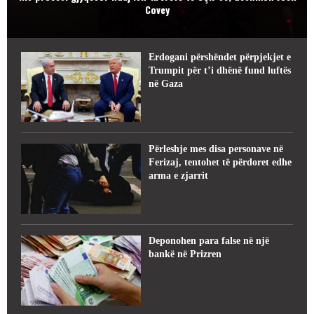
Covey
Erdogani përshëndet përpjekjet e
Trumpit për t’i dhënë fund luftës
në Gaza
Përleshje mes disa personave në
Ferizaj, tentohet të përdoret edhe
arma e zjarrit
Deponohen para false në një
bankë në Prizren