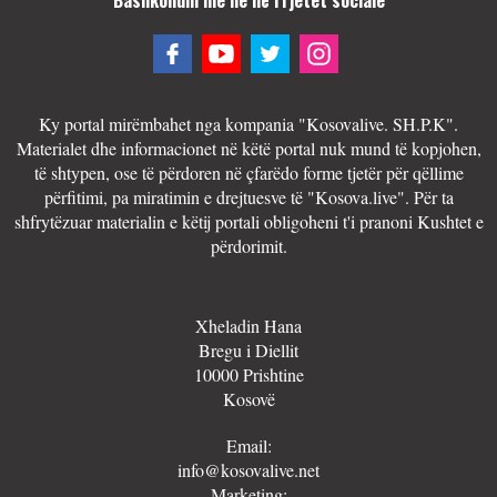
Ky portal mirëmbahet nga kompania "Kosovalive. SH.P.K".
Materialet dhe informacionet në këtë portal nuk mund të kopjohen,
të shtypen, ose të përdoren në çfarëdo forme tjetër për qëllime
përfitimi, pa miratimin e drejtuesve të "Kosova.live". Për ta
shfrytëzuar materialin e këtij portali obligoheni t'i pranoni Kushtet e
përdorimit.
Xheladin Hana
Bregu i Diellit
10000 Prishtine
Kosovë
Email:
info@kosovalive.net
Marketing: