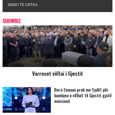
SHIKO TË GJITHA
SHOWBIZ
Varroset vëllai i Gjestit
Bora Zemani prek me fjalët për
humbjen e vëllait të Gjestit gjatë
emisionit