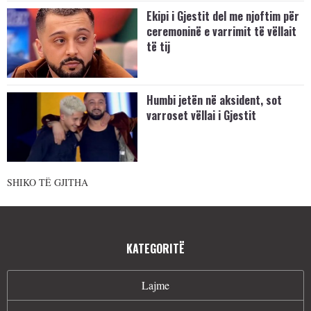
Ekipi i Gjestit del me njoftim për
ceremoninë e varrimit të vëllait
të tij
Humbi jetën në aksident, sot
varroset vëllai i Gjestit
SHIKO TË GJITHA
KATEGORITË
Lajme