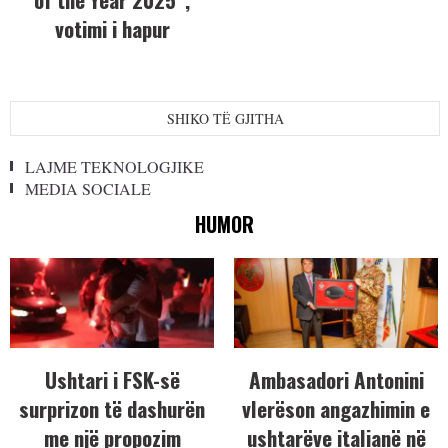
votimi i hapur
SHIKO TË GJITHA
LAJME TEKNOLOGJIKE
MEDIA SOCIALE
HUMOR
Ushtari i FSK-së
Ambasadori Antonini
surprizon të dashurën
vlerëson angazhimin e
me një propozim
ushtarëve italianë në