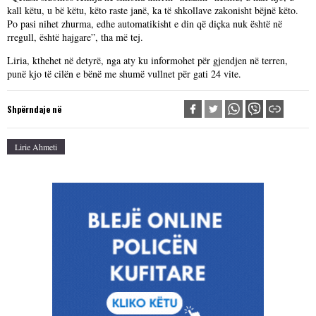
kall këtu, u bë këtu, këto raste janë, ka të shkollave zakonisht bëjnë këto.
Po pasi nihet zhurma, edhe automatikisht e din që diçka nuk është në
rregull, është hajgare”, tha më tej.
Liria, kthehet në detyrë, nga aty ku informohet për gjendjen në terren,
punë kjo të cilën e bënë me shumë vullnet për gati 24 vite.
Shpërndaje në
Lirie Ahmeti