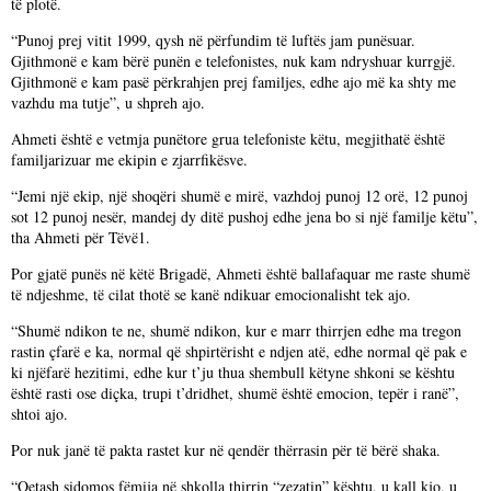
të plotë.
“Punoj prej vitit 1999, qysh në përfundim të luftës jam punësuar.
Gjithmonë e kam bërë punën e telefonistes, nuk kam ndryshuar kurrgjë.
Gjithmonë e kam pasë përkrahjen prej familjes, edhe ajo më ka shty me
vazhdu ma tutje”, u shpreh ajo.
Ahmeti është e vetmja punëtore grua telefoniste këtu, megjithatë është
familjarizuar me ekipin e zjarrfikësve.
“Jemi një ekip, një shoqëri shumë e mirë, vazhdoj punoj 12 orë, 12 punoj
sot 12 punoj nesër, mandej dy ditë pushoj edhe jena bo si një familje këtu”,
tha Ahmeti për Tëvë1.
Por gjatë punës në këtë Brigadë, Ahmeti është ballafaquar me raste shumë
të ndjeshme, të cilat thotë se kanë ndikuar emocionalisht tek ajo.
“Shumë ndikon te ne, shumë ndikon, kur e marr thirrjen edhe ma tregon
rastin çfarë e ka, normal që shpirtërisht e ndjen atë, edhe normal që pak e
ki njëfarë hezitimi, edhe kur t’ju thua shembull këtyne shkoni se kështu
është rasti ose diçka, trupi t’dridhet, shumë është emocion, tepër i ranë”,
shtoi ajo.
Por nuk janë të pakta rastet kur në qendër thërrasin për të bërë shaka.
“Qetash sidomos fëmija në shkolla thirrin “zezatin” kështu, u kall kjo, u