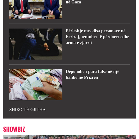
në Gaza
Përleshje mes disa personave në
Ferizaj, tentohet të përdoret edhe
arma e zjarrit
Deponohen para false në një
bankë në Prizren
SHIKO TË GJITHA
SHOWBIZ