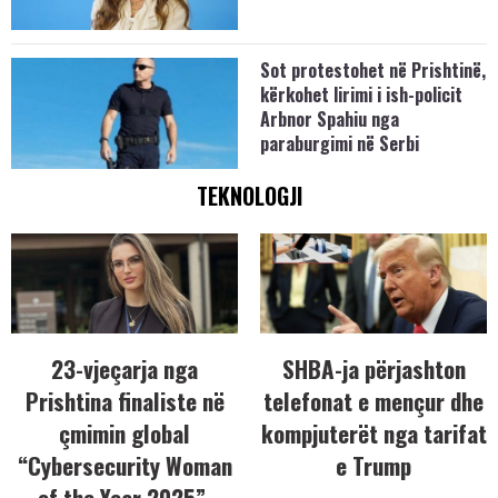
Sot protestohet në Prishtinë,
kërkohet lirimi i ish-policit
Arbnor Spahiu nga
paraburgimi në Serbi
TEKNOLOGJI
23-vjeçarja nga
SHBA-ja përjashton
Prishtina finaliste në
telefonat e mençur dhe
çmimin global
kompjuterët nga tarifat
“Cybersecurity Woman
e Trump
of the Year 2025”,