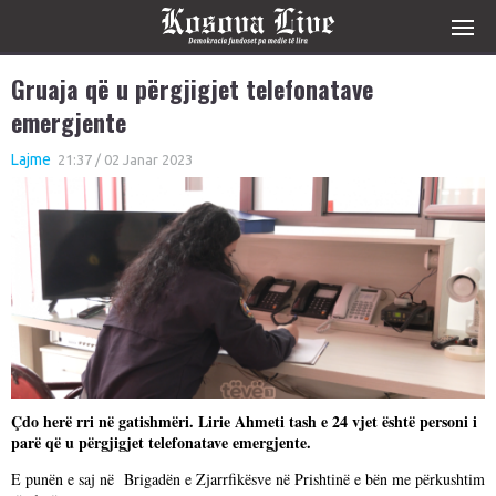
Gruaja që u përgjigjet telefonatave
emergjente
Lajme
21:37 / 02 Janar 2023
Çdo herë rri në gatishmëri. Lirie Ahmeti tash e 24 vjet është personi i
parë që u përgjigjet telefonatave emergjente.
E punën e saj në Brigadën e Zjarrfikësve në Prishtinë e bën me përkushtim