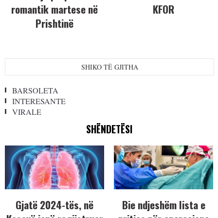
romantik martese në
KFOR
Prishtinë
SHIKO TË GJITHA
BARSOLETA
INTERESANTE
VIRALE
SHËNDETËSI
Gjatë 2024-tës, në
Bie ndjeshëm lista e