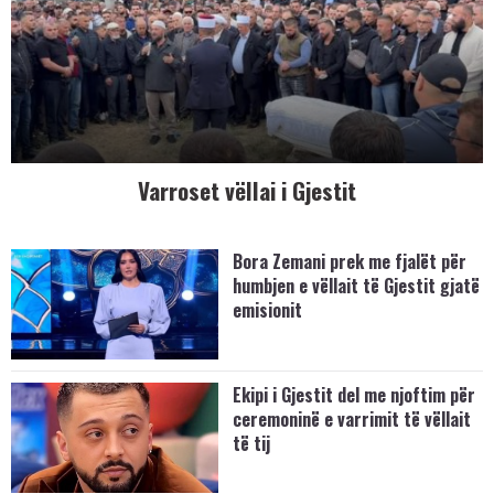
Varroset vëllai i Gjestit
Bora Zemani prek me fjalët për
humbjen e vëllait të Gjestit gjatë
emisionit
Ekipi i Gjestit del me njoftim për
ceremoninë e varrimit të vëllait
të tij