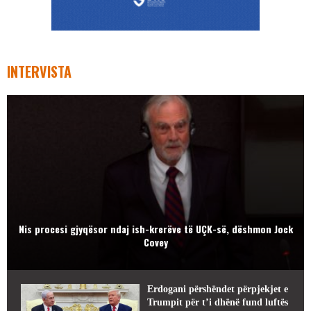
INTERVISTA
Nis procesi gjyqësor ndaj ish-krerëve të UÇK-së, dëshmon Jock
Covey
Erdogani përshëndet përpjekjet e
Trumpit për t’i dhënë fund luftës