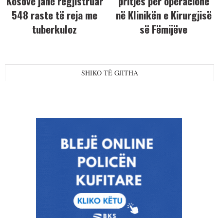
Kosovë janë regjistruar
pritjes për operacione
548 raste të reja me
në Klinikën e Kirurgjisë
tuberkuloz
së Fëmijëve
SHIKO TË GJITHA