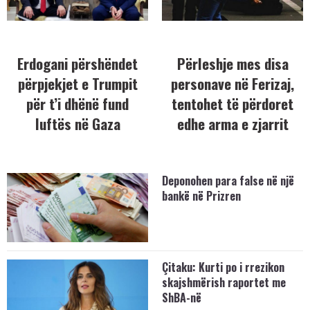
Erdogani përshëndet
Përleshje mes disa
përpjekjet e Trumpit
personave në Ferizaj,
për t’i dhënë fund
tentohet të përdoret
luftës në Gaza
edhe arma e zjarrit
Deponohen para false në një
bankë në Prizren
Çitaku: Kurti po i rrezikon
skajshmërish raportet me
ShBA-në