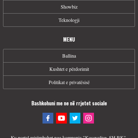
Showbiz
Teknologji
MENU
Ballina
Kushtet e përdorimit
Politikat e privatësisë
Bashkohuni me ne në rrjetet sociale
Ky portal mirëmbahet nga kompania "Kosovalive. SH.P.K".