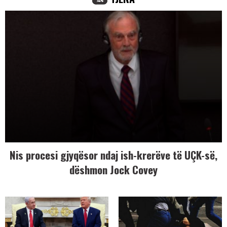
Nis procesi gjyqësor ndaj ish-krerëve të UÇK-së,
dëshmon Jock Covey