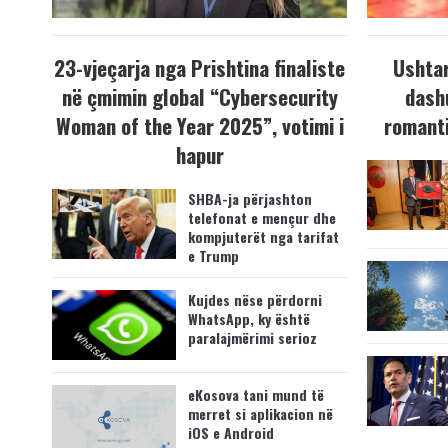
23-vjeçarja nga Prishtina finaliste
Ushtar
në çmimin global “Cybersecurity
dash
Woman of the Year 2025”, votimi i
romanti
hapur
SHBA-ja përjashton
telefonat e mençur dhe
kompjuterët nga tarifat
e Trump
Kujdes nëse përdorni
WhatsApp, ky është
paralajmërimi serioz
eKosova tani mund të
merret si aplikacion në
iOS e Android