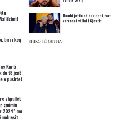
vëllait të tij
ita
Humbi jetën në aksident, sot
Vallëzimit
varroset vëllai i Gjestit
, biri i keq
SHIKO TË GJITHA
as Kurti
 do të jenë
ne e pushtet
re shpallet
ër çmimin
r 2024” me
 Sunduesit