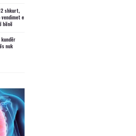
12 shkurt,
e vendimet e
ë hënë
 kundër
ës nuk