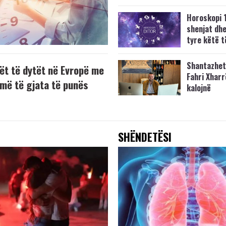
Horoskopi 
shenjat dh
tyre këtë t
Shantazhet
ët të dytët në Evropë me
Fahri Xharr
 më të gjata të punës
kalojnë
SHËNDETËSI