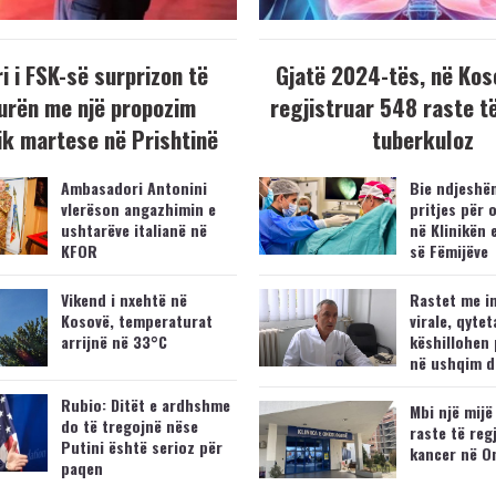
i i FSK-së surprizon të
Gjatë 2024-tës, në Kos
urën me një propozim
regjistruar 548 raste t
k martese në Prishtinë
tuberkuloz
Ambasadori Antonini
Bie ndjeshëm
vlerëson angazhimin e
pritjes për 
ushtarëve italianë në
në Klinikën 
KFOR
së Fëmijëve
Vikend i nxehtë në
Rastet me i
Kosovë, temperaturat
virale, qytet
arrijnë në 33°C
këshillohen 
në ushqim d
Rubio: Ditët e ardhshme
Mbi një mijë
do të tregojnë nëse
raste të reg
Putini është serioz për
kancer në O
paqen