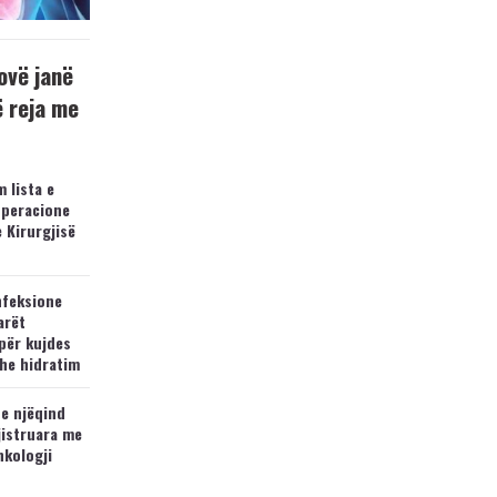
ovë janë
ë reja me
 lista e
operacione
e Kirurgjisë
nfeksione
arët
për kujdes
he hidratim
 e njëqind
jistruara me
nkologji