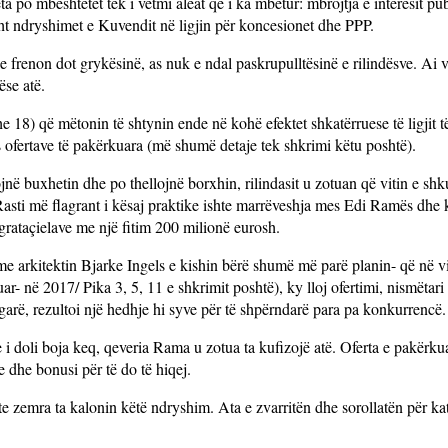
po mbështetet tek i vetmi aleat që i ka mbetur: mbrojtja e interesit pu
sht ndryshimet e Kuvendit në ligjin për koncesionet dhe PPP.
k e frenon dot grykësinë, as nuk e ndal paskrupulltësinë e rilindësve. A
ëse atë.
8) që mëtonin të shtynin ende në kohë efektet shkatërruese të ligjit 
ofertave të pakërkuara (më shumë detaje tek shkrimi këtu poshtë).
ë buxhetin dhe po thellojnë borxhin, rilindasit u zotuan që vitin e shku
 Rasti më flagrant i kësaj praktike ishte marrëveshja mes Edi Ramës dh
grataçielave me një fitim 200 milionë eurosh.
 me arkitektin Bjarke Ingels e kishin bërë shumë më parë planin- që në v
- në 2017/ Pika 3, 5, 11 e shkrimit poshtë), ky lloj ofertimi, nismëtari i 
rë, rezultoi një hedhje hi syve për të shpërndarë para pa konkurrencë.
e i doli boja keq, qeveria Rama u zotua ta kufizojë atë. Oferta e pakërku
e dhe bonusi për të do të hiqej.
nte zemra ta kalonin këtë ndryshim. Ata e zvarritën dhe sorollatën për ka