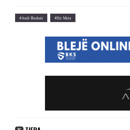
#Andi Bushati
#Ilir Meta
TJERA