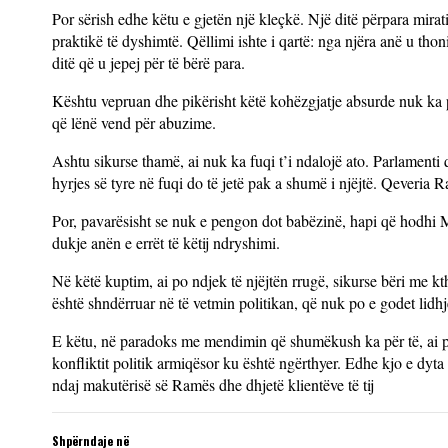
Por sërish edhe këtu e gjetën një kleçkë. Një ditë përpara mira
praktikë të dyshimtë. Qëllimi ishte i qartë: nga njëra anë u th
ditë që u jepej për të bërë para.
Kështu vepruan dhe pikërisht këtë kohëzgjatje absurde nuk ka 
që lënë vend për abuzime.
Ashtu sikurse thamë, ai nuk ka fuqi t’i ndalojë ato. Parlamenti
hyrjes së tyre në fuqi do të jetë pak a shumë i njëjtë. Qeveria 
Por, pavarësisht se nuk e pengon dot babëzinë, hapi që hodhi Me
dukje anën e errët të këtij ndryshimi.
Në këtë kuptim, ai po ndjek të njëjtën rrugë, sikurse bëri me kth
është shndërruar në të vetmin politikan, që nuk po e godet lid
E këtu, në paradoks me mendimin që shumëkush ka për të, ai po
konfliktit politik armiqësor ku është ngërthyer. Edhe kjo e dyt
ndaj makutërisë së Ramës dhe dhjetë klientëve të tij
Shpërndaje në