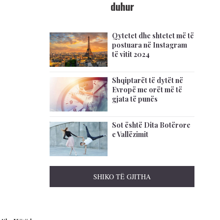
duhur
Qytetet dhe shtetet më të
postuara në Instagram
të vitit 2024
Shqiptarët të dytët në
Evropë me orët më të
gjata të punës
Sot është Dita Botërore
e Vallëzimit
SHIKO TË GJITHA