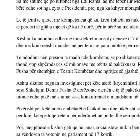
Sa më shumë që po luftohet nga Edi Rama, aq më tepër Ilir Meta 
bërë edhe sot nga zyra e Presidentit, prej nga ka kthyer mbrap
Le të jemi të qartë, me kompetencat që ka, kreu i shtetit as nu
të përdori të gjitha mjetet që ka në dorë, për ta bërë sa më ulërit
Kështu ka ndodhur edhe me mosdekretimin e dy neneve (17 dhe 1
dhe më konkretisht mundësinë për të marë para publike përmes 
Të ndodhur nën presion të madh ndërkombëtar, se po shkatërrojn
thonë stop shpërndarjes së milionave me oferta të pakërkuara.
Fusha për shembjen e Teatrit Kombëtar dhe ngritjes së gjashtë 
Ashtu sikurse treguan investigimet për këtë aferë (kryeministri
sesa Shkëlqim Demir Fusha të dorëzonte ofertën e tij të pakërkuar
fitonte edhe pikë më shumë sesa konkurrentët e mundshëm në ga
Pikërisht për këtë ndërkombëtarët e fshikulluan dhe pikërisht s
përdorej këtej e tutje vetëm për ndërtimet në porte dhe aeroport
Por, megjithëse e kishin gati që në janar, socialistëve nuk u bë
sa vendosën ta votonin në parlament në 17 korrik.