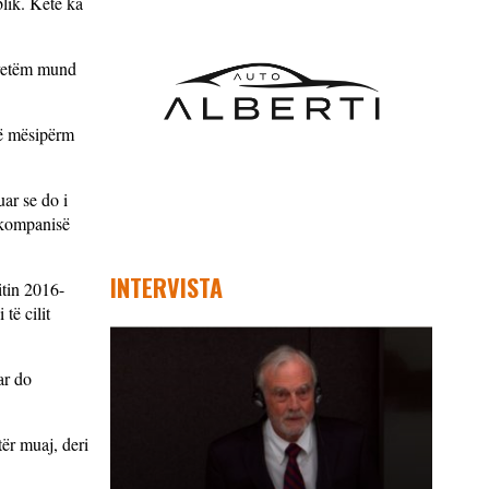
blik. Këtë ka
i vetëm mund
të mësipërm
ar se do i
e kompanisë
INTERVISTA
itin 2016-
të cilit
ar do
tër muaj, deri