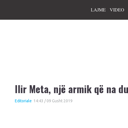
LAJME
VIDEO
Ilir Meta, një armik që na d
Editoriale
14:43 / 09 Gusht 2019