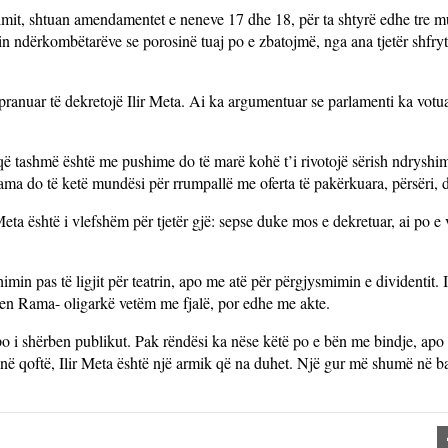
timit, shtuan amendamentet e neneve 17 dhe 18, për ta shtyrë edhe tre m
onin ndërkombëtarëve se porosinë tuaj po e zbatojmë, nga ana tjetër shfr
pranuar të dekretojë Ilir Meta. Ai ka argumentuar se parlamenti ka vot
 që tashmë është me pushime do të marë kohë t’i rivotojë sërish ndryshime
Rama do të ketë mundësi për rrumpallë me oferta të pakërkuara, përsëri, de
ta është i vlefshëm për tjetër gjë: sepse duke mos e dekretuar, ai po e
imin pas të ligjit për teatrin, apo me atë për përgjysmimin e dividentit. 
hjen Rama- oligarkë vetëm me fjalë, por edhe me akte.
 i shërben publikut. Pak rëndësi ka nëse këtë po e bën me bindje, apo 
a në qoftë, Ilir Meta është një armik që na duhet. Një gur më shumë në b