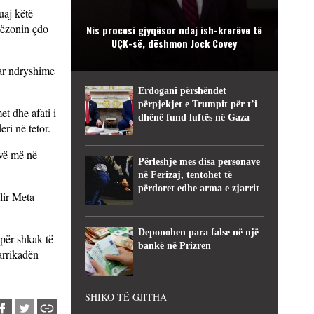
uaj këtë
ytëzonin çdo
Nis procesi gjyqësor ndaj ish-krerëve të
UÇK-së, dëshmon Jock Covey
uar ndryshime
Erdogani përshëndet
përpjekjet e Trumpit për t’i
t dhe afati i
dhënë fund luftës në Gaza
ri në tetor.
 vë më në
Përleshje mes disa personave
në Ferizaj, tentohet të
përdoret edhe arma e zjarrit
Ilir Meta
Deponohen para false në një
për shkak të
bankë në Prizren
arrikadën
SHIKO TË GJITHA