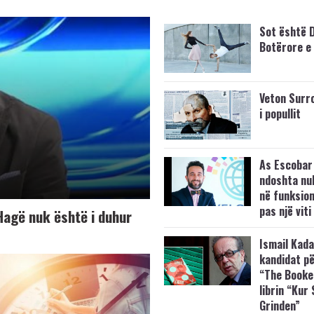
Sot është D
Botërore e 
Veton Surroi
i popullit
As Escobar 
ndoshta nuk
në funksio
pas një viti
 Hagë nuk është i duhur
Ismail Kada
kandidat p
“The Booke
librin “Kur
Grinden”