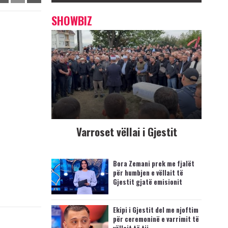
SHOWBIZ
Varroset vëllai i Gjestit
Bora Zemani prek me fjalët
për humbjen e vëllait të
Gjestit gjatë emisionit
Ekipi i Gjestit del me njoftim
për ceremoninë e varrimit të