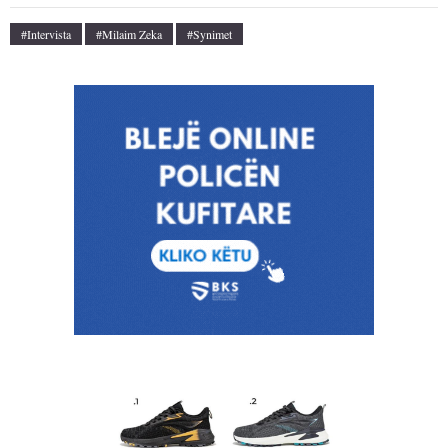
#intervista
#Milaim Zeka
#synimet