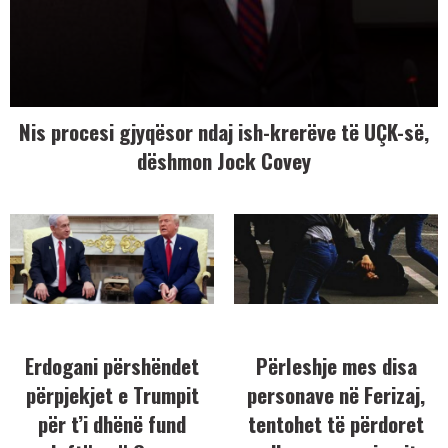
Nis procesi gjyqësor ndaj ish-krerëve të UÇK-së,
dëshmon Jock Covey
Erdogani përshëndet
Përleshje mes disa
përpjekjet e Trumpit
personave në Ferizaj,
për t’i dhënë fund
tentohet të përdoret