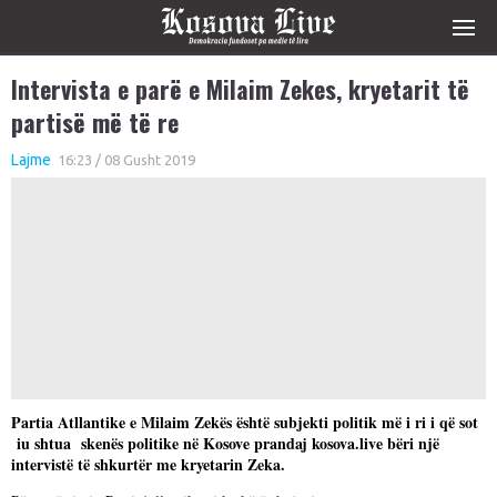
Intervista e parë e Milaim Zekes, kryetarit të
partisë më të re
Lajme
16:23 / 08 Gusht 2019
Partia Atllantike e Milaim Zekës është subjekti politik më i ri i që sot
iu shtua skenës politike në Kosove prandaj kosova.live bëri një
intervistë të shkurtër me kryetarin Zeka.