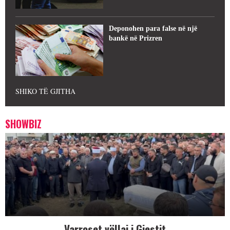
Deponohen para false në një
bankë në Prizren
SHIKO TË GJITHA
SHOWBIZ
Varroset vëllai i Gjestit