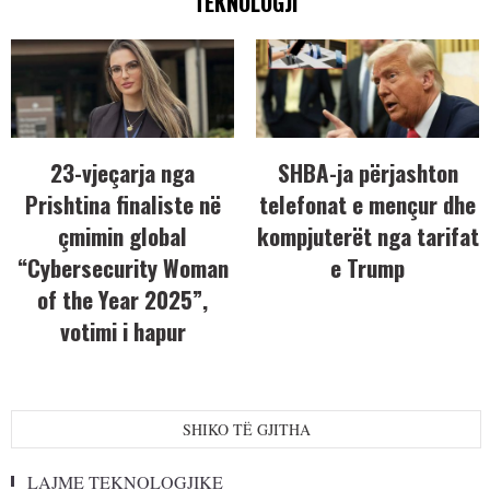
TEKNOLOGJI
23-vjeçarja nga
SHBA-ja përjashton
Prishtina finaliste në
telefonat e mençur dhe
çmimin global
kompjuterët nga tarifat
“Cybersecurity Woman
e Trump
of the Year 2025”,
votimi i hapur
SHIKO TË GJITHA
LAJME TEKNOLOGJIKE