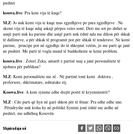
pushtet
kosova.live
: Pra keni vija të kuqe?
M.Z
: Jo nuk kemi vija te kuqe mas zgjedhjeve po para zgjedhjeve . Ne
skemi vija të kuqe ndaj askujt përpos vetes sonë. Deri me sot po shihet se
asnjë parti nuk ka parime dhe asnjë parti nuk është nda me dikon për shkak
të dallimeve, a për shkak të programit por për shkak të tenderave. Ne kemi
parime, principe por në zgjedhje do të shkojmë vetëm, jo me parti qe janë
ne pushtet. Me parti të vogla mund të bashkohemi se kemi problem.
kosova.live
: Zoteri Zeka, antarët e partisë suaj a janë personalitete të
njohura për publikun?
M.Z
: Kemi personalitete me zë . Në partinë tonë kemi doktora ,
profersore, shkrimatare, ushtarake etj.
Kosova.live
: A keni synime edhe drejtë postit të kryeministrit?
M.Z
: Cdo parti që hyn në garë shkon për të fituar: Pra edhe edhe une.
Përndryshe nuk kisha hy në politikë.Synimi jonë është me ardhe në
pushtet, me udhëheq Kosovën.
Shpërndaje në