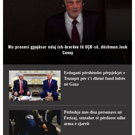
Nis procesi gjyqësor ndaj ish-krerëve të UÇK-së, dëshmon Jock
Covey
Erdogani përshëndet përpjekjet e
Trumpit për t’i dhënë fund luftës
në Gaza
Përleshje mes disa personave në
Ferizaj, tentohet të përdoret edhe
arma e zjarrit