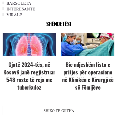
BARSOLETA
INTERESANTE
VIRALE
SHËNDETËSI
Gjatë 2024-tës, në
Bie ndjeshëm lista e
Kosovë janë regjistruar
pritjes për operacione
548 raste të reja me
në Klinikën e Kirurgjisë
tuberkuloz
së Fëmijëve
SHIKO TË GJITHA