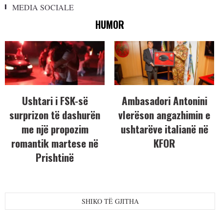
MEDIA SOCIALE
HUMOR
Ushtari i FSK-së
Ambasadori Antonini
surprizon të dashurën
vlerëson angazhimin e
me një propozim
ushtarëve italianë në
romantik martese në
KFOR
Prishtinë
SHIKO TË GJITHA