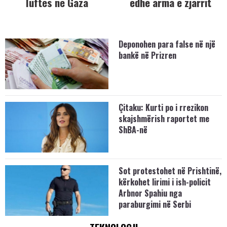
luftës në Gaza
edhe arma e zjarrit
Deponohen para false në një
bankë në Prizren
Çitaku: Kurti po i rrezikon
skajshmërish raportet me
ShBA-në
Sot protestohet në Prishtinë,
kërkohet lirimi i ish-policit
Arbnor Spahiu nga
paraburgimi në Serbi