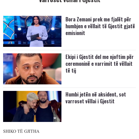
Bora Zemani prek me fjalët për
humbjen e vëllait të Gjestit gjatë
emisionit
Ekipi i Gjestit del me njoftim për
ceremoninë e varrimit të vëllait
të tij
Humbi jetën në aksident, sot
varroset vëllai i Gjestit
SHIKO TË GJITHA