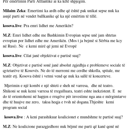
Për emërtimin Parti Atllantike ai ka këtë shpjegim.
Milaim Zeka
: Emertimi ka ardh edhe që është pak unikat sepse nuk ka
asnjë parti në vendet ballkanike që ka një emërtim të tillë.
kosova.live
: Pra emri lidhet me Amerikën?
M.Z
: Emri lidhet edhe me Bashkimin Evropian sepse unë jam shtetas
evropian por lidhet edhe me Amerikën. (Mos t ja bejmë si Sërbia me kcy
në Rusi). Ne e kemi mirë që jemi në Evropë
kosova.live
: Cilat janë objektivat e partisë suaj?
M.Z
: Objetivat e partisë sonë janë absolut zgjedhja e problemeve sociale të
qytetarëve të Kosovës. Ne do të merremi me cerdhe shkolla, spitale, me
teatër etj. Kosova është i vetmi vend qe nuk ka sallë të koncerteve.
Mjerimin e një kombi e një shteti e sheh në varresa, dhe në teatro.
Shikoni se nuk kemi varresa të rregulluara, teatri eshte inekzistent. E ne
do të orientohemi në hapjen e rrugëve për investime nga ana e mërgimtarve
dhe të huajve me zero, taksa heqja e tvsh në dogana.Thjeshte kemi
program social
kosova.live
: A keni parashikuar koalicionet e mundshme te partisë suaj?
M.Z
: Ne koalicione parazgjedhore nuk bëjmë me parti që kanë qenë në