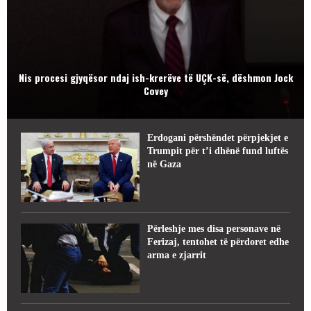
Nis procesi gjyqësor ndaj ish-krerëve të UÇK-së, dëshmon Jock
Covey
Erdogani përshëndet përpjekjet e
Trumpit për t’i dhënë fund luftës
në Gaza
Përleshje mes disa personave në
Ferizaj, tentohet të përdoret edhe
arma e zjarrit