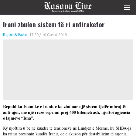
Irani zbulon sistem të ri antiraketor
Rajon & Botë
17:20 / 10 Gusht 2019
Republika Islamike e Iranit e ka zbuluar një sistem tjetër mbrojtës
anti-ajor, me një rreze veprimi prej 400 kilometrash, njoftoi agjencia
e lajmeve “Isna”
.
Ky njoftim u bë në kuadër të tensioneve në Lindjen e Mesme, ku SHBA-ja
ka rritur presionin kundër Iranit, që e akuzon për destabilizim të rajonit.