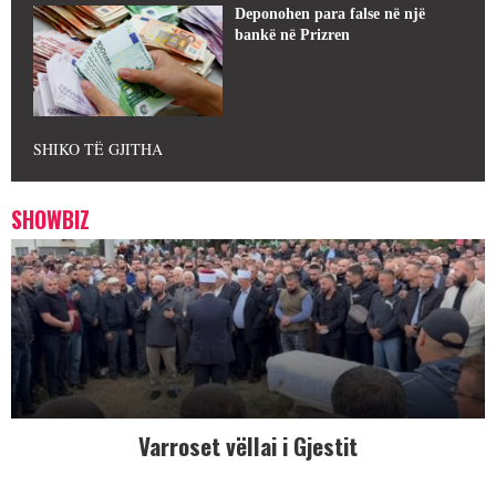
Deponohen para false në një
bankë në Prizren
SHIKO TË GJITHA
SHOWBIZ
Varroset vëllai i Gjestit