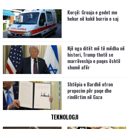
Korçë: Gruaja e godet me
hekur në kokë burrin e saj
Një nga ditët më të mëdha në
histori, Trump thotë se
marrëveshja e paqes është
shumë afër
Shtëpia e Bardhë ofron
propozim për paqe dhe
rindërtim në Gaza
TEKNOLOGJI