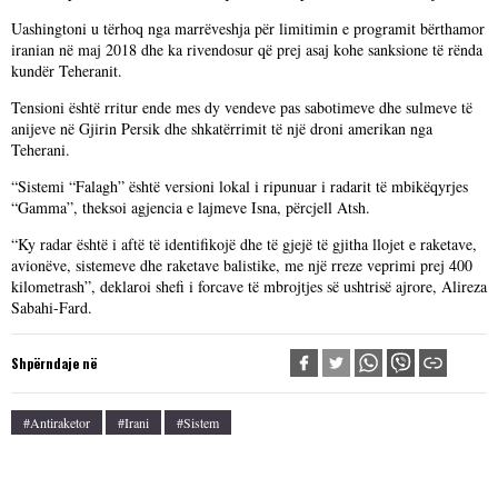
Uashingtoni u tërhoq nga marrëveshja për limitimin e programit bërthamor
iranian në maj 2018 dhe ka rivendosur që prej asaj kohe sanksione të rënda
kundër Teheranit.
Tensioni është rritur ende mes dy vendeve pas sabotimeve dhe sulmeve të
anijeve në Gjirin Persik dhe shkatërrimit të një droni amerikan nga
Teherani.
“Sistemi “Falagh” është versioni lokal i ripunuar i radarit të mbikëqyrjes
“Gamma”, theksoi agjencia e lajmeve Isna, përcjell Atsh.
“Ky radar është i aftë të identifikojë dhe të gjejë të gjitha llojet e raketave,
avionëve, sistemeve dhe raketave balistike, me një rreze veprimi prej 400
kilometrash”, deklaroi shefi i forcave të mbrojtjes së ushtrisë ajrore, Alireza
Sabahi-Fard.
Shpërndaje në
#antiraketor
#irani
#sistem