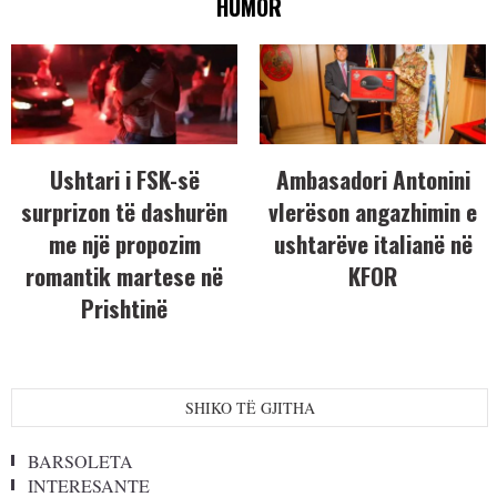
HUMOR
Ushtari i FSK-së
Ambasadori Antonini
surprizon të dashurën
vlerëson angazhimin e
me një propozim
ushtarëve italianë në
romantik martese në
KFOR
Prishtinë
SHIKO TË GJITHA
BARSOLETA
INTERESANTE