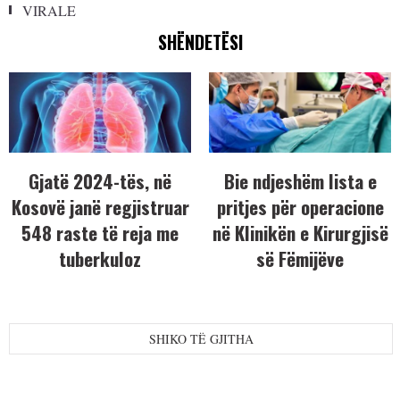
VIRALE
SHËNDETËSI
Gjatë 2024-tës, në
Bie ndjeshëm lista e
Kosovë janë regjistruar
pritjes për operacione
548 raste të reja me
në Klinikën e Kirurgjisë
tuberkuloz
së Fëmijëve
SHIKO TË GJITHA