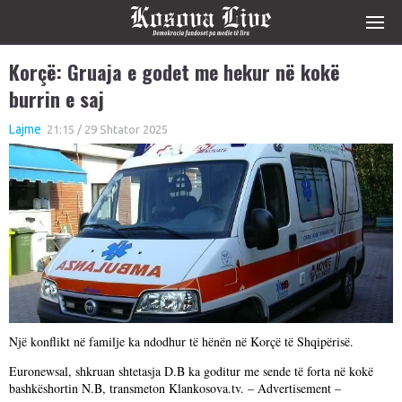
Korçë: Gruaja e godet me hekur në kokë
burrin e saj
Lajme
21:15 / 29 Shtator 2025
Një konflikt në familje ka ndodhur të hënën në Korçë të Shqipërisë.
Euronewsal, shkruan shtetasja D.B ka goditur me sende të forta në kokë
bashkëshortin N.B, transmeton Klankosova.tv. – Advertisement –