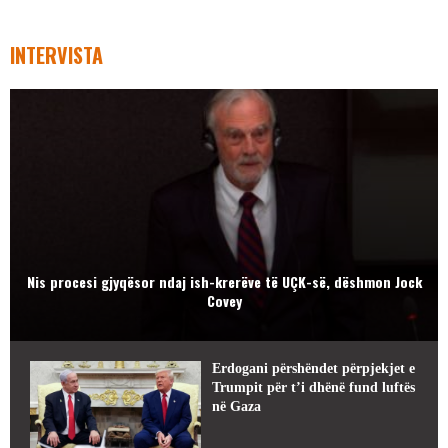
INTERVISTA
Nis procesi gjyqësor ndaj ish-krerëve të UÇK-së, dëshmon Jock
Covey
Erdogani përshëndet përpjekjet e
Trumpit për t’i dhënë fund luftës
në Gaza