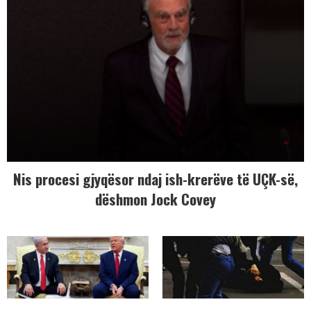
Nis procesi gjyqësor ndaj ish-krerëve të UÇK-së,
dëshmon Jock Covey