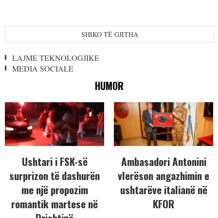
SHIKO TË GJITHA
LAJME TEKNOLOGJIKE
MEDIA SOCIALE
HUMOR
Ushtari i FSK-së
Ambasadori Antonini
surprizon të dashurën
vlerëson angazhimin e
me një propozim
ushtarëve italianë në
romantik martese në
KFOR
Prishtinë