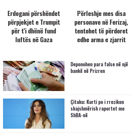
Erdogani përshëndet
Përleshje mes disa
përpjekjet e Trumpit
personave në Ferizaj,
për t’i dhënë fund
tentohet të përdoret
luftës në Gaza
edhe arma e zjarrit
Deponohen para false në një
bankë në Prizren
Çitaku: Kurti po i rrezikon
skajshmërish raportet me
ShBA-në