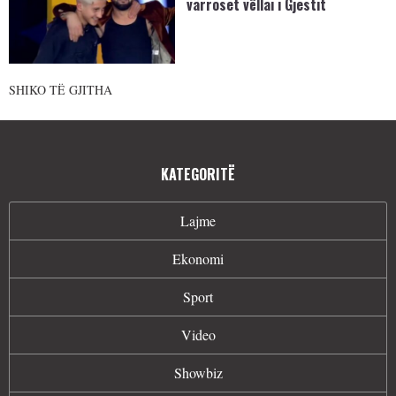
varroset vëllai i Gjestit
SHIKO TË GJITHA
KATEGORITË
Lajme
Ekonomi
Sport
Video
Showbiz