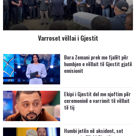
Varroset vëllai i Gjestit
Bora Zemani prek me fjalët për
humbjen e vëllait të Gjestit gjatë
emisionit
Ekipi i Gjestit del me njoftim për
ceremoninë e varrimit të vëllait
të tij
Humbi jetën në aksident, sot