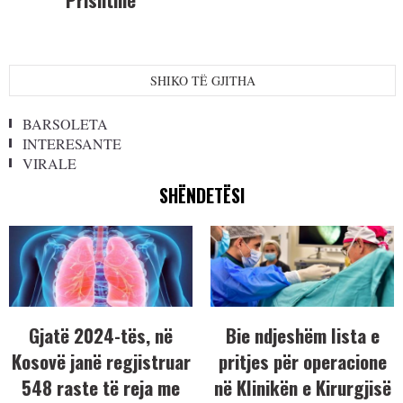
SHIKO TË GJITHA
BARSOLETA
INTERESANTE
VIRALE
SHËNDETËSI
Gjatë 2024-tës, në
Bie ndjeshëm lista e
Kosovë janë regjistruar
pritjes për operacione
548 raste të reja me
në Klinikën e Kirurgjisë