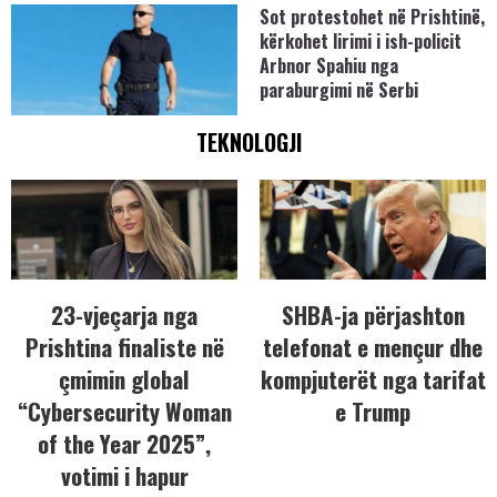
Sot protestohet në Prishtinë,
kërkohet lirimi i ish-policit
Arbnor Spahiu nga
paraburgimi në Serbi
TEKNOLOGJI
23-vjeçarja nga
SHBA-ja përjashton
Prishtina finaliste në
telefonat e mençur dhe
çmimin global
kompjuterët nga tarifat
“Cybersecurity Woman
e Trump
of the Year 2025”,
votimi i hapur