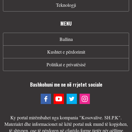
Teknologji
MENU
Ballina
Kushtet e përdorimit
Politikat e privatësisë
Bashkohuni me ne në rrjetet sociale
Ky portal mirëmbahet nga kompania "Kosovalive. SH.P.K".
Materialet dhe informacionet në këtë portal nuk mund të kopjohen,
të shtypen, ose të përdoren në çfarëdo forme tjetër për qëllime