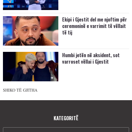
Ekipi i Gjestit del me njoftim për
ceremoninë e varrimit të vëllait
të tij
Humbi jetën në aksident, sot
varroset vëllai i Gjestit
SHIKO TË GJITHA
KATEGORITË