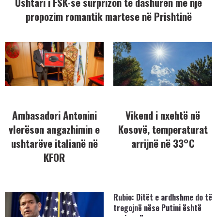
Ushtari i FSK-së surprizon të dashurën me një
propozim romantik martese në Prishtinë
Ambasadori Antonini
Vikend i nxehtë në
vlerëson angazhimin e
Kosovë, temperaturat
ushtarëve italianë në
arrijnë në 33°C
KFOR
Rubio: Ditët e ardhshme do të
tregojnë nëse Putini është