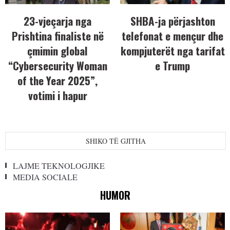
23-vjeçarja nga
SHBA-ja përjashton
Prishtina finaliste në
telefonat e mençur dhe
çmimin global
kompjuterët nga tarifat
“Cybersecurity Woman
e Trump
of the Year 2025”,
votimi i hapur
SHIKO TË GJITHA
LAJME TEKNOLOGJIKE
MEDIA SOCIALE
HUMOR