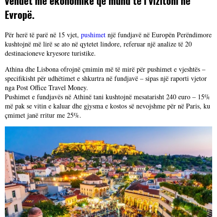
vendet më ekonomike që mund të i vizitoni në
Evropë.
Për herë të parë në 15 vjet,
pushimet
një fundjavë në Europën Perëndimore
kushtojnë më lirë se ato në qytetet lindore, referuar një analize të 20
destinacioneve kryesore turistike.
Athina dhe Lisbona ofrojnë çmimin më të mirë për pushimet e vjeshtës –
specifikisht për udhëtimet e shkurtra në fundjavë – sipas një raporti vjetor
nga Post Office Travel Money.
Pushimet e fundjavës në Athinë tani kushtojnë mesatarisht 240 euro – 15%
më pak se vitin e kaluar dhe gjysma e kostos së nevojshme për në Paris, ku
çmimet janë rritur me 25%.