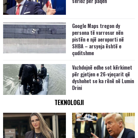
serioz për paqen
Google Maps tregon dy
persona të varrosur nën
pistën e një aeroporti në
SHBA – arsyeja është e
çuditshme
Vazhdojnë edhe sot kërkimet
për gjetjen e 26-vjeçarit që
dyshohet se ka rënë në Lumin
Drini
TEKNOLOGJI