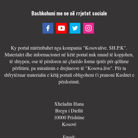
Bashkohuni me ne në rrjetet sociale
Ky portal mirëmbahet nga kompania "Kosovalive. SH.P.K".
Materialet dhe informacionet në këtë portal nuk mund të kopjohen,
të shtypen, ose të përdoren në çfarëdo forme tjetër për qëllime
përfitimi, pa miratimin e drejtuesve të "Kosova.live". Për ta
shfrytëzuar materialin e këtij portali obligoheni t'i pranoni Kushtet e
përdorimit.
Xheladin Hana
Bregu i Diellit
10000 Prishtine
Kosovë
Email: