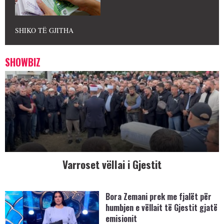
SHIKO TË GJITHA
SHOWBIZ
Varroset vëllai i Gjestit
Bora Zemani prek me fjalët për
humbjen e vëllait të Gjestit gjatë
emisionit