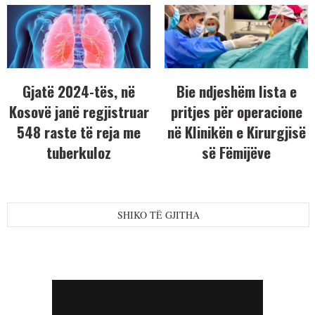
Gjatë 2024-tës, në
Bie ndjeshëm lista e
Kosovë janë regjistruar
pritjes për operacione
548 raste të reja me
në Klinikën e Kirurgjisë
tuberkuloz
së Fëmijëve
SHIKO TË GJITHA