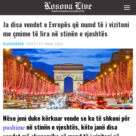
Ja disa vendet e Evropës që mund të i vizitoni
me çmime të lira në stinën e vjeshtës
Kuriozitete
14:57 / 27 Tetor 2022
Nëse jeni duke kërkuar vende se ku të shkoni për
në stinën e vjeshtës, këto janë disa
pushime