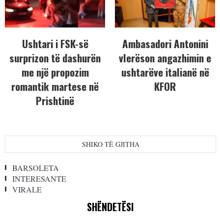
Ushtari i FSK-së
Ambasadori Antonini
surprizon të dashurën
vlerëson angazhimin e
me një propozim
ushtarëve italianë në
romantik martese në
KFOR
Prishtinë
SHIKO TË GJITHA
BARSOLETA
INTERESANTE
VIRALE
SHËNDETËSI