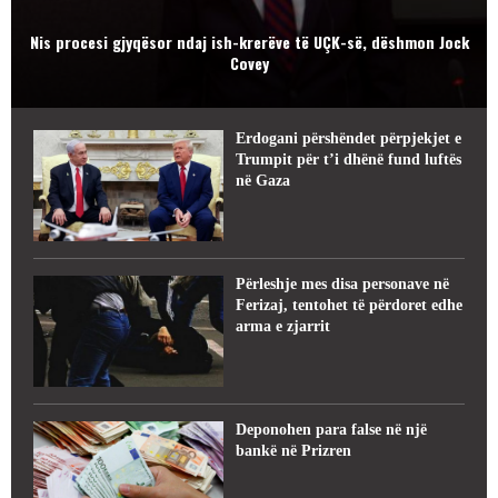
Nis procesi gjyqësor ndaj ish-krerëve të UÇK-së, dëshmon Jock
Covey
Erdogani përshëndet përpjekjet e
Trumpit për t’i dhënë fund luftës
në Gaza
Përleshje mes disa personave në
Ferizaj, tentohet të përdoret edhe
arma e zjarrit
Deponohen para false në një
bankë në Prizren