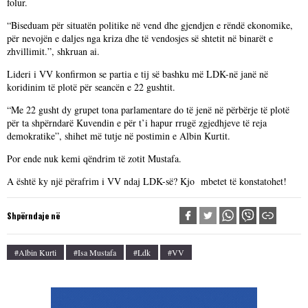
folur.
“Biseduam për situatën politike në vend dhe gjendjen e rëndë ekonomike,
për nevojën e daljes nga kriza dhe të vendosjes së shtetit në binarët e
zhvillimit.”, shkruan ai.
Lideri i VV konfirmon se partia e tij së bashku më LDK-në janë në
koridinim të plotë për seancën e 22 gushtit.
“Me 22 gusht dy grupet tona parlamentare do të jenë në përbërje të plotë
për ta shpërndarë Kuvendin e për t’i hapur rrugë zgjedhjeve të reja
demokratike”, shihet më tutje në postimin e Albin Kurtit.
Por ende nuk kemi qëndrim të zotit Mustafa.
A është ky një përafrim i VV ndaj LDK-së? Kjo mbetet të konstatohet!
Shpërndaje në
#Albin Kurti
#Isa Mustafa
#Ldk
#VV