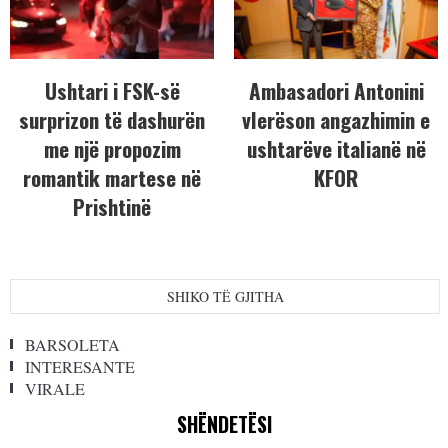
Ushtari i FSK-së
Ambasadori Antonini
surprizon të dashurën
vlerëson angazhimin e
me një propozim
ushtarëve italianë në
romantik martese në
KFOR
Prishtinë
SHIKO TË GJITHA
BARSOLETA
INTERESANTE
VIRALE
SHËNDETËSI