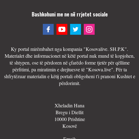
Bashkohuni me ne në rrjetet sociale
Ky portal mirëmbahet nga kompania "Kosovalive. SH.P.K".
Materialet dhe informacionet në këtë portal nuk mund të kopjohen,
të shtypen, ose të përdoren në çfarëdo forme tjetër për qëllime
përfitimi, pa miratimin e drejtuesve të "Kosova.live". Për ta
shfrytëzuar materialin e këtij portali obligoheni t'i pranoni Kushtet e
përdorimit.
Xheladin Hana
Bregu i Diellit
10000 Prishtine
Kosovë
Email: