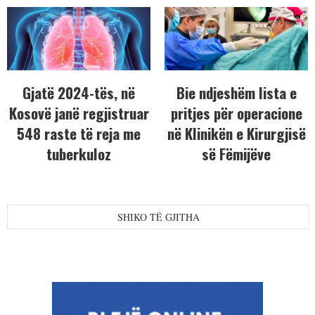
Gjatë 2024-tës, në
Bie ndjeshëm lista e
Kosovë janë regjistruar
pritjes për operacione
548 raste të reja me
në Klinikën e Kirurgjisë
tuberkuloz
së Fëmijëve
SHIKO TË GJITHA