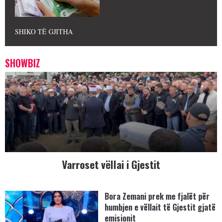
SHIKO TË GJITHA
SHOWBIZ
Varroset vëllai i Gjestit
Bora Zemani prek me fjalët për
humbjen e vëllait të Gjestit gjatë
emisionit