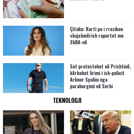
Çitaku: Kurti po i rrezikon
skajshmërish raportet me
ShBA-në
Sot protestohet në Prishtinë,
kërkohet lirimi i ish-policit
Arbnor Spahiu nga
paraburgimi në Serbi
TEKNOLOGJI