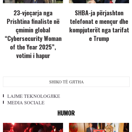
23-vjeçarja nga
SHBA-ja përjashton
Prishtina finaliste në
telefonat e mençur dhe
çmimin global
kompjuterët nga tarifat
“Cybersecurity Woman
e Trump
of the Year 2025”,
votimi i hapur
SHIKO TË GJITHA
LAJME TEKNOLOGJIKE
MEDIA SOCIALE
HUMOR