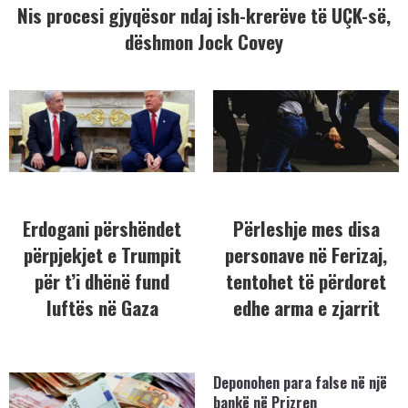
Nis procesi gjyqësor ndaj ish-krerëve të UÇK-së,
dëshmon Jock Covey
Erdogani përshëndet
Përleshje mes disa
përpjekjet e Trumpit
personave në Ferizaj,
për t’i dhënë fund
tentohet të përdoret
luftës në Gaza
edhe arma e zjarrit
Deponohen para false në një
bankë në Prizren