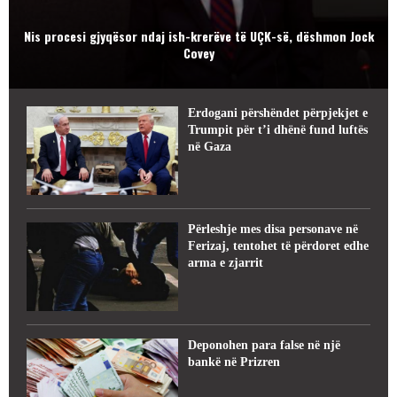
Nis procesi gjyqësor ndaj ish-krerëve të UÇK-së, dëshmon Jock
Covey
Erdogani përshëndet përpjekjet e
Trumpit për t’i dhënë fund luftës
në Gaza
Përleshje mes disa personave në
Ferizaj, tentohet të përdoret edhe
arma e zjarrit
Deponohen para false në një
bankë në Prizren