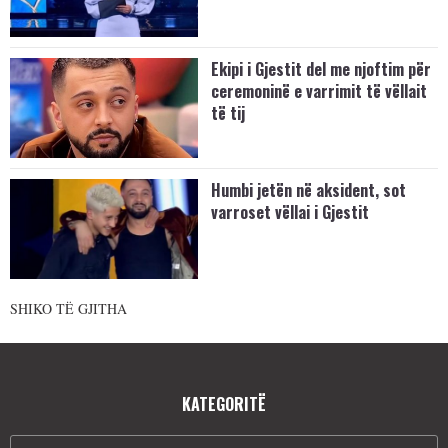
Ekipi i Gjestit del me njoftim për
ceremoninë e varrimit të vëllait
të tij
Humbi jetën në aksident, sot
varroset vëllai i Gjestit
SHIKO TË GJITHA
KATEGORITË