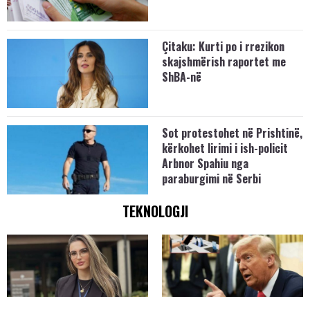
Çitaku: Kurti po i rrezikon
skajshmërish raportet me
ShBA-në
Sot protestohet në Prishtinë,
kërkohet lirimi i ish-policit
Arbnor Spahiu nga
paraburgimi në Serbi
TEKNOLOGJI