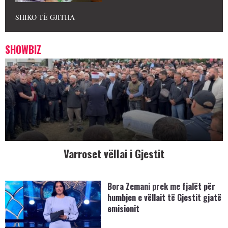
SHIKO TË GJITHA
SHOWBIZ
Varroset vëllai i Gjestit
Bora Zemani prek me fjalët për
humbjen e vëllait të Gjestit gjatë
emisionit