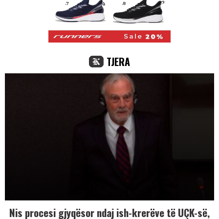
TJERA
Nis procesi gjyqësor ndaj ish-krerëve të UÇK-së,