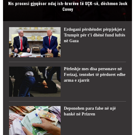
Nis procesi gjyqësor ndaj ish-krerëve të UÇK-së, dëshmon Jock
Covey
Erdogani përshëndet përpjekjet e
Trumpit për t’i dhënë fund luftës
në Gaza
Përleshje mes disa personave në
Ferizaj, tentohet të përdoret edhe
arma e zjarrit
Deponohen para false në një
bankë në Prizren