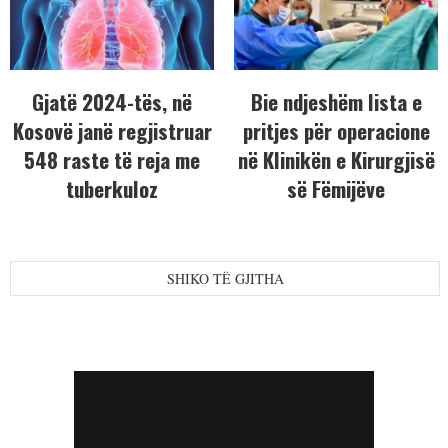
Gjatë 2024-tës, në
Bie ndjeshëm lista e
Kosovë janë regjistruar
pritjes për operacione
548 raste të reja me
në Klinikën e Kirurgjisë
tuberkuloz
së Fëmijëve
SHIKO TË GJITHA