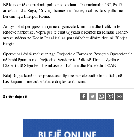
Në kuadër të operacionit policor të koduar “Operacionalja 53”, është
arrestuar Elis Roga, 46-vjeç, banues në Tiranë, i cili ishte shpallur në
kërkim nga Interpol Roma.
Ai dyshohet për pjesëmarrje në organizatë kriminale dhe trafikim të
lëndëve narkotike, vepra për të cilat Gjykata e Romës ka lëshuar urdhër-
arrest, ndërsa në Kodin Penal italian parashikohet dënim deri në 20 vjet
burgim.
Operacioni është realizuar nga Drejtoria e Forcës së Posaçme Operacionale
në bashkëpunim me Drejtorinë Vendore të Policisë Tiranë, Zyrën e
Ekspertit të Sigurisë në Ambasadën Italiane dhe Projektin I-CAN.
Ndaj Rogës kanë nisur procedurat ligjore për ekstradimin në Itali, në
bashkëpunim me autoritetet e drejtësisë italiane.
Shpërndaje në