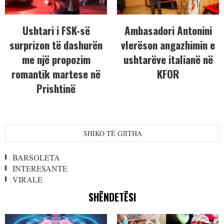
Ushtari i FSK-së
Ambasadori Antonini
surprizon të dashurën
vlerëson angazhimin e
me një propozim
ushtarëve italianë në
romantik martese në
KFOR
Prishtinë
SHIKO TË GJITHA
BARSOLETA
INTERESANTE
VIRALE
SHËNDETËSI