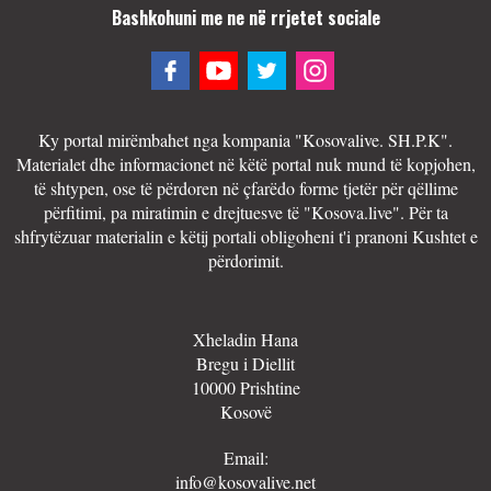
Bashkohuni me ne në rrjetet sociale
Ky portal mirëmbahet nga kompania "Kosovalive. SH.P.K".
Materialet dhe informacionet në këtë portal nuk mund të kopjohen,
të shtypen, ose të përdoren në çfarëdo forme tjetër për qëllime
përfitimi, pa miratimin e drejtuesve të "Kosova.live". Për ta
shfrytëzuar materialin e këtij portali obligoheni t'i pranoni Kushtet e
përdorimit.
Xheladin Hana
Bregu i Diellit
10000 Prishtine
Kosovë
Email:
info@kosovalive.net