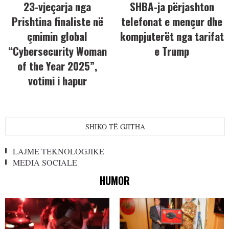
23-vjeçarja nga
SHBA-ja përjashton
Prishtina finaliste në
telefonat e mençur dhe
çmimin global
kompjuterët nga tarifat
“Cybersecurity Woman
e Trump
of the Year 2025”,
votimi i hapur
SHIKO TË GJITHA
LAJME TEKNOLOGJIKE
MEDIA SOCIALE
HUMOR